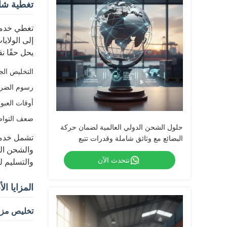
تغطية شا
إلى الولاي
يحل حقًا نق
التخليص الج
رسوم الضرا
أوقات العبو
ضعف التوا
حلول الشحن الدولي العالمية لضمان حركة
تشمل خدمتن
البضائع مع وثائق شاملة وقدرات تتبع
والشحن الج
نتحدث الآن
والتسليم لل
المزايا ال
تخليص مزد