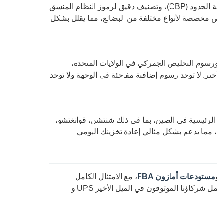
يتمتع فريق التخليص الجمركي المرخص لدينا بمعرفة عميقة بلوائح الجمارك وحماية الحدود (CBP)، وتصنيف دقيق لرموز النظام المنسق
ليص مخصصة لأنواع مختلفة من البضائع، مما يقلل بشكل
رسوم التخليص الجمركي في الولايات المتحدة،
ير. لا توجد رسوم إضافية مفاجئة في الوجهة ولا توجد
الرئيسية في الصين، بما في ذلك شنتشن، قوانغتشو،
، مما يدعم بشكل مثالي إعادة تخزينك اليومي
مستودعات أمازون FBA
، مع الامتثال الكامل
لمتطلبات وضع العلامات، وتجهيز المنصات، ومتطلبات الناقل الخاصة بـ FBA. يشمل شركاؤنا الموثوقون في الميل الأخير UPS و