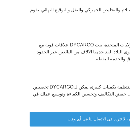
ستلام والتخليص الجمركي والنقل والتوقيع النهائي. نقوم
مع سنوات من الخبرة العميقة في الخدمات اللوجستية عبر الحدود بين الصين والولايات المتحدة، بنت DYCARGO علاقات قوية مع
بلاد. لقد خدمنا الآلاف من البائعين عبر الحدود
ق والخدمة اليقظة.
سواء كنت شركة ناشئة جديدة بطلبات تجريبية صغيرة أو شركة راسخة بشحنات منتظمة بكميات كبيرة، يمكن لـ DYCARGO تخصيص
لى خفض التكاليف وتحسين الكفاءة وتوسيع عملك في
لا تتردد في الاتصال بنا في أي وقت.