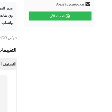
Alex@dycargo.cn
مدير المب
وي شات:
نتحدث الآن
واتساب:
657
تتولى DYCARGO العناية بكل شحناتك. نتطلع إلى التعاون معكم لتحقيق النجاح على المدى الطويل.
التقييما
التصنيف ال
0
ب