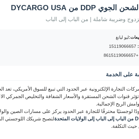
لجوي DDP من DYCARGO USA
وج وضريبة شاملة | من الباب إلى الباب
يعات:
ليو ليانغ
15119066657
+8615119066
ة على الخدمة
ركات التجارة الإلكترونية عبر الحدود التي تبيع للسوق الأمريكي، تعد ا
تؤثر قنوات الشحن المستقرة والأسعار الشفافة والتخليص الجمركي ا
وامش الربح الإجمالية.
دًا لوجستيًا محترفًا للتجارة عبر الحدود يركز على مسارات الصين والول
لتصبح شريكك اللوجستي الم
حيث التكلفة.