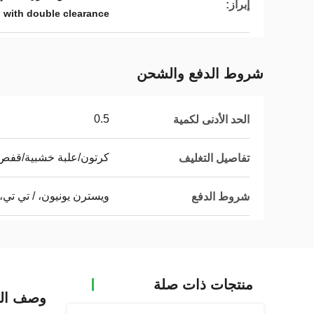
إبراز:
d with double clearance
شروط الدفع والشحن
0.5
الحد الأدنى لكمية
كرتون/علبة خشبية/قف
تفاصيل التغليف
ويسترن يونيون، / تي تي، 
شروط الدفع
منتجات ذات صلة
وصف الم