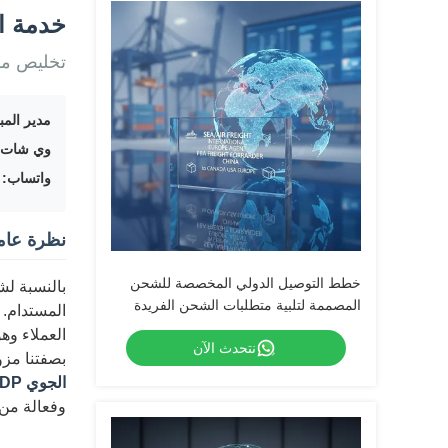
خدمة الشحن ا
تخليص مزد
مدير المب
وي شات:
واتساب:
657
نظرة عام
خطط التوصيل الدولي المخصصة للشحن
بالنسبة لش
المصممة لتلبية متطلبات الشحن الفريدة
المستدام. 
وتحسين تكاليف الشحن بفعالية
العملاء وه
نتحدث الآن
بصفتنا مزو
الجوي DDP من الباب إلى الباب إلى الولايات المتحدة
وفعالة من 