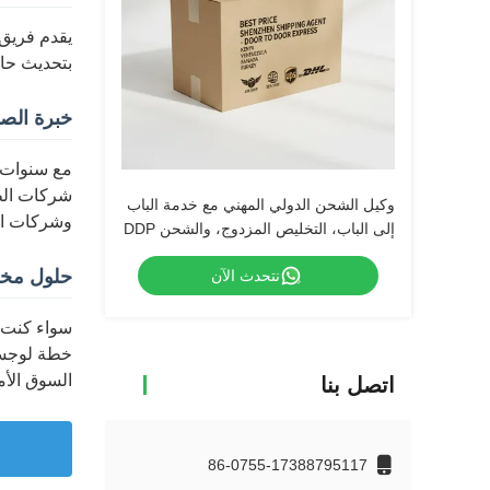
يقدم فريق 
بتحديث حال
خبرة الص
شركات الطي
وكيل الشحن الدولي المهني مع خدمة الباب
وشركات الت
إلى الباب، التخليص المزدوج، والشحن DDP
مع الضرائب
حلول مخ
نتحدث الآن
خطة لوجستي
السوق الأم
اتصل بنا
86-0755-17388795117