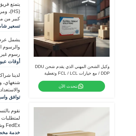
(HS)، 
كبير من مخ
تسعير شا
يشمل عرض ا
والرسوم ال
رسوم غير 
أوقات عبو
وكيل الشحن المهني الذي يقدم شحن DDU
/ DDP مع خيارات FCL / LCL وتغطية
لدينا شراك
الخدمة العالمية
شنغهاي، وب
نتحدث الآن
والاستعداد
توافق واسع
نقوم بالتس
FedEx وشبكات النقل بالشاحنات المحلية الموثوقة.
خدمة مخص