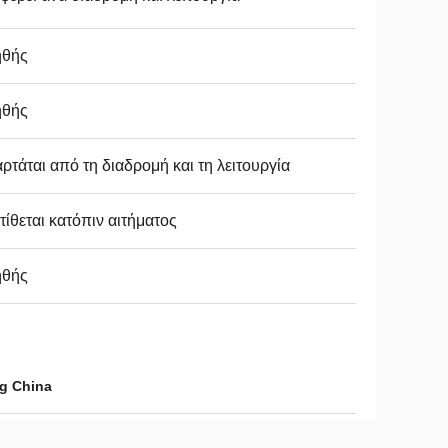
ηθής
ηθής
ρτάται από τη διαδρομή και τη λειτουργία
τίθεται κατόπιν αιτήματος
ηθής
ng China