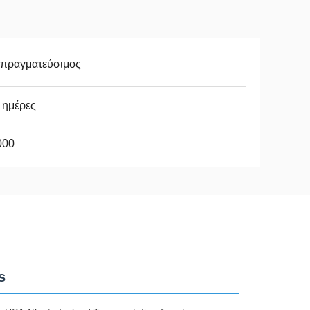
απραγματεύσιμος
 ημέρες
000
s