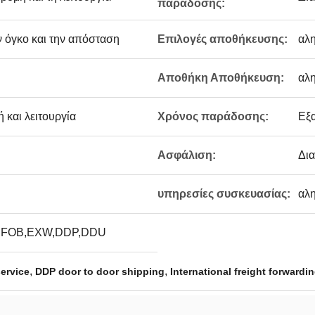
παράδοσης:
ν όγκο και την απόσταση
Επιλογές αποθήκευσης:
αλ
Αποθήκη Αποθήκευση:
αλ
 και λειτουργία
Χρόνος παράδοσης:
Εξα
Ασφάλιση:
Δια
υπηρεσίες συσκευασίας:
αλ
,FOB,EXW,DDP,DDU
,
,
service
DDP door to door shipping
International freight forwardi