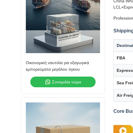
China Who
LCL+Expre
Profession
Shipping
Destina
FBA
Οικονομική ναυτιλία για εξαγωγικά
εμπορεύματα μεγάλου όγκου
Express
Συνομιλία τώρα
Sea Fre
Air Frei
Core Bu