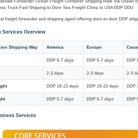
lesale Forwarder Ocean Freight Container Shipping Rate Via Ocean to 
ss Truck Fast Shipping to Door Sea Freight China to USA DDP DDU
al freight forwarder and shipping agent offering door-to-door DDP ship
 Services Overview
tion Shipping Way
America
Europe
Cana
DDP 5-7 days
DDP 5-7 days
DDP 5
2-3 days
2-3 days
2-3 d
ight
DDP 18-22 days
DDP 18-22 days
DDP 
ght
DDP 5-7 days
DDP 5-7 days
DDP 5
siness Services