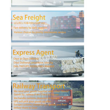
फैक्टरी यात्रा
गुणवत्ता नियंत्रण
हमसे संपर्क करें
समाचार
सभी मामलों
अब बात करें
इंटरनेशनल फ्रेट फॉरवर्ड
हवाई माल ढुलाई
समुद्री माल