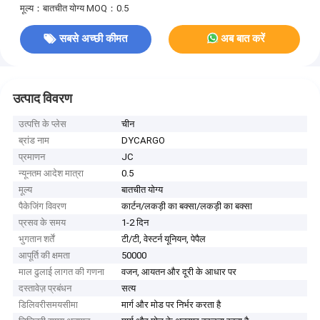
मूल्य：बातचीत योग्य
MOQ：0.5
सबसे अच्छी कीमत
अब बात करें
उत्पाद विवरण
उत्पत्ति के प्लेस
चीन
ब्रांड नाम
DYCARGO
प्रमाणन
JC
न्यूनतम आदेश मात्रा
0.5
मूल्य
बातचीत योग्य
पैकेजिंग विवरण
कार्टन/लकड़ी का बक्सा/लकड़ी का बक्सा
प्रसव के समय
1-2 दिन
भुगतान शर्तें
टी/टी, वेस्टर्न यूनियन, पेपैल
आपूर्ति की क्षमता
50000
माल ढुलाई लागत की गणना
वजन, आयतन और दूरी के आधार पर
दस्तावेज़ प्रबंधन
सत्य
डिलिवरीसमयसीमा
मार्ग और मोड पर निर्भर करता है