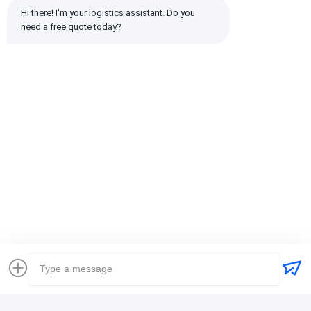
2 सितारे
0%
Hi there! I'm your logistics assistant. Do you 
1 सितारे
0%
need a free quote today?
सभी समीक्षाएँ
emin
सहायक (10w+)
时效快渠道稳定
टैग:
ग्लोबल फ्रेट फारवर्डर
मालवाहक अंतर्राष्ट्रीय शिपिंग
लॉजिस्टिक्स फ्रेट फारवर्डर