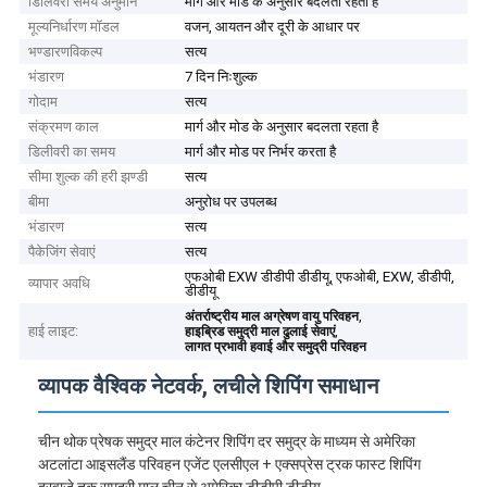
डिलिवरी समय अनुमान
मार्ग और मोड के अनुसार बदलता रहता है
मूल्यनिर्धारण मॉडल
वजन, आयतन और दूरी के आधार पर
भण्डारणविकल्प
सत्य
भंडारण
7 दिन निःशुल्क
गोदाम
सत्य
संक्रमण काल
मार्ग और मोड के अनुसार बदलता रहता है
डिलीवरी का समय
मार्ग और मोड पर निर्भर करता है
सीमा शुल्क की हरी झण्डी
सत्य
बीमा
अनुरोध पर उपलब्ध
भंडारण
सत्य
पैकेजिंग सेवाएं
सत्य
एफओबी EXW डीडीपी डीडीयू, एफओबी, EXW, डीडीपी,
व्यापार अवधि
डीडीयू
,
अंतर्राष्ट्रीय माल अग्रेषण वायु परिवहन
हाई लाइट:
,
हाइब्रिड समुद्री माल ढुलाई सेवाएं
लागत प्रभावी हवाई और समुद्री परिवहन
व्यापक वैश्विक नेटवर्क, लचीले शिपिंग समाधान
चीन थोक प्रेषक समुद्र माल कंटेनर शिपिंग दर समुद्र के माध्यम से अमेरिका
अटलांटा आइसलैंड परिवहन एजेंट एलसीएल + एक्सप्रेस ट्रक फास्ट शिपिंग
दरवाजे तक समुद्री माल चीन से अमेरिका डीडीपी डीडीयू