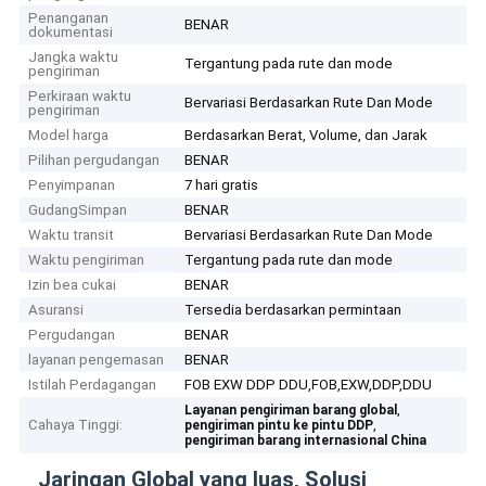
Penanganan
BENAR
dokumentasi
Jangka waktu
Tergantung pada rute dan mode
pengiriman
Perkiraan waktu
Bervariasi Berdasarkan Rute Dan Mode
pengiriman
Model harga
Berdasarkan Berat, Volume, dan Jarak
Pilihan pergudangan
BENAR
Penyimpanan
7 hari gratis
GudangSimpan
BENAR
Waktu transit
Bervariasi Berdasarkan Rute Dan Mode
Waktu pengiriman
Tergantung pada rute dan mode
Izin bea cukai
BENAR
Asuransi
Tersedia berdasarkan permintaan
Pergudangan
BENAR
layanan pengemasan
BENAR
Istilah Perdagangan
FOB EXW DDP DDU,FOB,EXW,DDP,DDU
,
Layanan pengiriman barang global
Cahaya Tinggi:
,
pengiriman pintu ke pintu DDP
pengiriman barang internasional China
Jaringan Global yang luas, Solusi