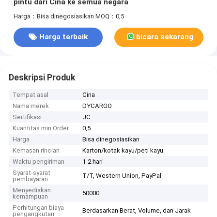
pintu dari Cina ke semua negara
Harga：Bisa dinegosiasikan
MOQ：0,5
Harga terbaik
bicara sekarang
Deskripsi Produk
Tempat asal
Cina
Nama merek
DYCARGO
Sertifikasi
JC
Kuantitas min Order
0,5
Harga
Bisa dinegosiasikan
Kemasan rincian
Karton/kotak kayu/peti kayu
Waktu pengiriman
1-2 hari
Syarat-syarat
T/T, Western Union, PayPal
pembayaran
Menyediakan
50000
kemampuan
Perhitungan biaya
Berdasarkan Berat, Volume, dan Jarak
pengangkutan