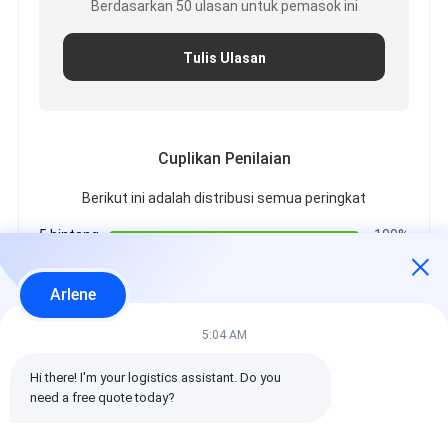
Berdasarkan 50 ulasan untuk pemasok ini
Tulis Ulasan
Cuplikan Penilaian
Berikut ini adalah distribusi semua peringkat
5 bintang
100%
4 bintang
0%
3 bintang
0%
Arlene
2 bintang
0%
1 bintang
0%
5:04 AM
Hi there! I'm your logistics assistant. Do you 
Semua Ulasan
need a free quote today?