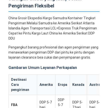
Pengiriman Fleksibel
China Grosir Ekspedisi Kargo Samudra Kontainer Tingkat
Pengiriman Melalui Samudra ke Amerika Serikat Atlanta
Islandia Agen Transportasi LCL+Express Truk Pengiriman
Cepat ke Pintu Kargo Laut China ke Amerika Serikat DDP
DDU
Pengangkut barang profesional dan agen pengiriman yang
menawarkan pengiriman DDP dari pintu ke pintu dengan
layanan clearance bea cukai dan penyimpanan gratis.
Gambaran Umum Layanan Perkapalan
Destinasi
Cara
Amerika
Eropa
Kanada
Australia
pengiriman
DDP
DDP 5-7
DDP 5-
DDP 5-7
FBA
5-7
hari
7 hari
hari