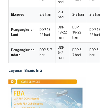
hari
2-3
Ekspres
2-3 hari
2-3 hari
2-3 hari
hari
DDP
DDP
Pengangkutan
DDP 18-
DDP 18-
18-22
18-22
Laut
22 hari
22 hari
hari
hari
DDP
Pengangkutan
DDP 5-7
DDP 5-
DDP 5-7
5-7
udara
hari
7 hari
hari
hari
Layanan Bisnis Inti
Rumah
Produk
Tentang kita