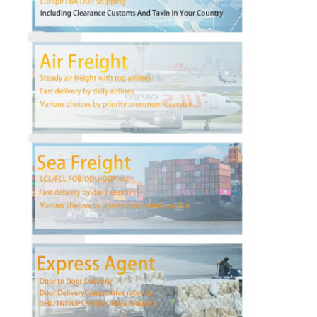
Wisata pabrik
Kontrol kualitas
Hubungi kami
bicara sekarang
Pengiriman Barang Internasional
Angkutan Udara Maju
Barang laut
Pengiriman DDP Dari Tiongkok
Pengiriman ekspres