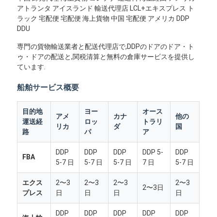
アトランタ アイスランド 輸送代理店 LCL+エキスプレス ト
ラック 宅配便 宅配便 海上貨物 中国 宅配便 アメリカ DDP
DDU
専門の貨物輸送業者と配送代理店で,DDPのドアのドア・ト
ゥ・ドアの配送と,関税清算と無料の倉庫サービスを提供し
ています.
船舶サービス概要
目的地
ヨー
オース
アメ
カナ
他の
運送経
ロッ
トラリ
リカ
ダ
国
路
パ
ア
DDP
DDP
DDP
DDP 5-
DDP
FBA
5-7 日
5-7 日
5-7 日
7 日
5-7 日
エクス
2〜3
2〜3
2〜3
2〜3
2〜3日
プレス
日
日
日
日
DDP
DDP
DDP
DDP
DDP