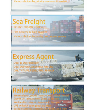
会社案内
品質管理
お問い合わせ
今雑談しなさい
国際的な貨物Forward
航空貨物のForward
海上貨物
DDP 中国 から 発送
明白な船積み