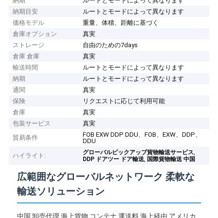
納期
ルートとモードによって異なります
納期目安
ルートとモードによって異なります
価格モデル
重量、体積、距離に基づく
倉庫オプション
真実
ストレージ
自由のための7days
倉庫 倉庫
真実
輸送時間
ルートとモードによって異なります
納期
ルートとモードによって異なります
通関
真実
保険
リクエストに応じて利用可能
倉庫
真実
包装サービス
真実
FOB EXW DDP DDU、FOB、EXW、DDP、
貿易条件
DDU
,
グローバルピックアップ貨物輸送サービス
ハイライト:
,
DDP ドアツー ドア輸送
国際貨物輸送 中国
広範囲なグローバルネットワーク 柔軟な
輸送ソリューション
中国 卸売代理 海上貨物 コンテナ 運送料 海上経由 アメリカ