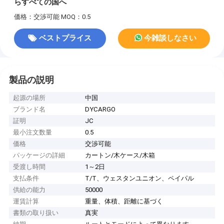
らすべての国へ
価格：交渉可能
MOQ：0.5
ベストプライス
今雑談しなさい
製品の説明
起源の場所
中国
ブランド名
DYCARGO
証明
JC
最小注文数量
0.5
価格
交渉可能
パッケージの詳細
カートン/木ケース/木箱
受渡し時間
1～2日
支払条件
T/T、ウェスタンユニオン、ペイパル
供給の能力
50000
運賃計算
重量、体積、距離に基づく
書類の取り扱い
真実