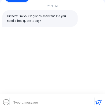
3 星
0%
2:09 PM
2 星
0%
1 星
0%
Hi there! I'm your logistics assistant. Do you 
need a free quote today?
すべてのレビュー
emin
役に立つ (10w+)
时效快渠道稳定
札:
グローバル貨物輸送業者
貨物運送業者の国際海運
物流貨物運送業者