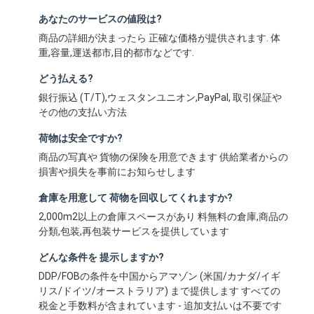
あなたのサービスの値段は?
商品の詳細が決まったら 正確な価格が提供されます. 体
重,容量,運送都市,目的都市などです.
どう払える?
銀行振込 (T/T),ウェスタンユニオン,PayPal, 取引保証や
その他の支払い方法
荷物は安全ですか?
商品の写真や 貨物の保険を用意できます 供給業者からの
損害や損失を事前にお知らせします
倉庫を用意して 荷物を回収してくれますか?
2,000m2以上の倉庫スペースがあり 料無料の倉庫,商品の
分類,包装,再包装サービスを提供しています
どんな条件を 提示しますか?
DDP/FOBの条件を中国からアマゾン (米国/カナダ/イギ
リス/ドイツ/オーストラリア) まで提供します すべての
税金と手数料が含まれています - 追加支払いは不要です