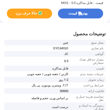
قیمت：قابل مذاکره
MOQ：0.5
بهترین قیمت
حالا حرف بزن
توضیحات محصول
محل منبع
چین
نام تجاری
DYCARGO
گواهی
JC
مقدار حداقل تعداد
0.5
سفارش
قیمت
قابل مذاکره
جزئیات بسته بندی
کارتن / جعبه چوبی / جعبه چوبی
زمان تحویل
1-2 روز
شرایط پرداخت
T/T، وسترن یونیون، پی پال
قابلیت ارائه
50000
محاسبه هزینه حمل و
بر اساس وزن، حجم و فاصله
نقل
رسیدگی به اسناد و
درست است
مدارک