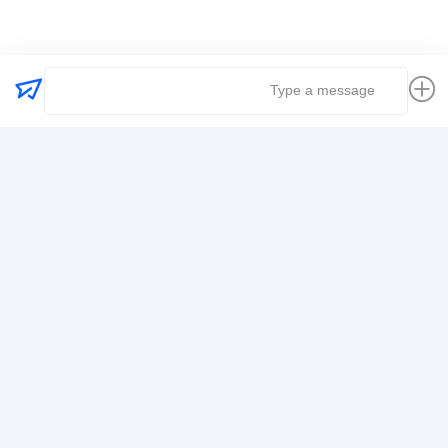
حمل و نقل حمل و نقل لجستیک
اطلاعات تماس
Mr. Alex
+8617388795117
368-2، جاده ژویویوان، منطقه لونگگانگ، شنژن
حالا حرف بزن