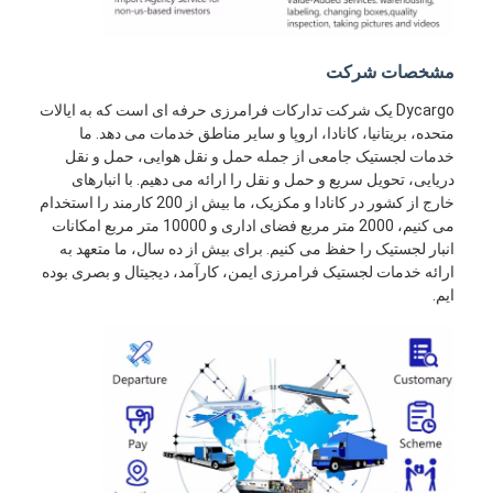
مشخصات شرکت
Dycargo یک شرکت تدارکات فرامرزی حرفه ای است که به ایالات
متحده، بریتانیا، کانادا، اروپا و سایر مناطق خدمات می دهد. ما
خدمات لجستیک جامعی از جمله حمل و نقل هوایی، حمل و نقل
دریایی، تحویل سریع و حمل و نقل را ارائه می دهیم. با انبارهای
خارج از کشور در کانادا و مکزیک، ما بیش از 200 کارمند را استخدام
می کنیم، 2000 متر مربع فضای اداری و 10000 متر مربع امکانات
انبار لجستیک را حفظ می کنیم. برای بیش از ده سال، ما متعهد به
ارائه خدمات لجستیک فرامرزی ایمن، کارآمد، دیجیتال و بصری بوده
ایم.