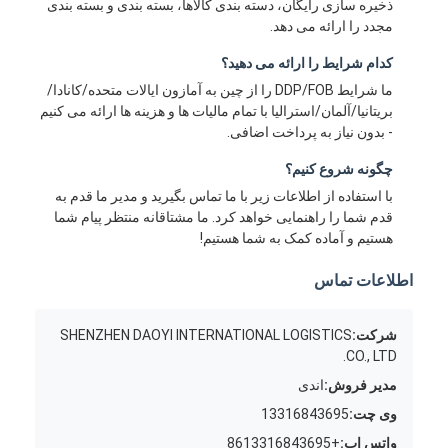
ذخیره سازی رایگان، دسته بندی کالاها، بسته بندی و بسته بندی
مجدد را ارائه می دهد.
کدام شرایط را ارائه می دهید؟
ما شرایط DDP/FOB را از چین به آمازون ایالات متحده/کانادا/
بریتانیا/آلمان/استرالیا با تمام مالیات ها و هزینه ها ارائه می کنیم
- بدون نیاز به پرداخت اضافی.
چگونه شروع کنیم؟
با استفاده از اطلاعات زیر با ما تماس بگیرید و مدیر ما قدم به
قدم شما را راهنمایی خواهد کرد. ما مشتاقانه منتظر پیام شما
هستیم و آماده کمک به شما هستیم!
اطلاعات تماس
شرکت:
SHENZHEN DAOYI INTERNATIONAL LOGISTICS
CO., LTD.
مدیر فروش:
اندی
وی چت:
13316843695
واتس اپ:
+8613316843695