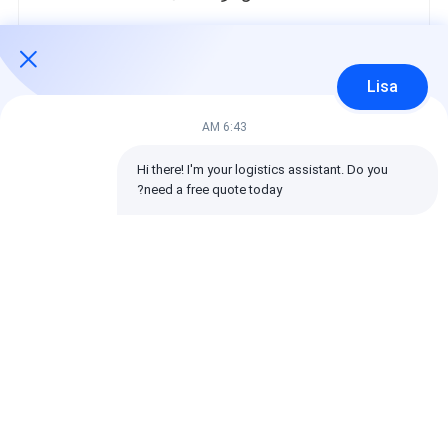
در زیر توزیع تمام امتیازات است.
5 ستاره‌ها
100%
Lisa
4 ستاره‌ها
0%
3 ستاره‌ها
0%
6:43 AM
2 ستاره‌ها
0%
1 ستاره‌ها
0%
Hi there! I'm your logistics assistant. Do you 
need a free quote today?
تمام بررسی ها
emin
مفید (10w+)
时效快渠道稳定
برچسب ها:
کارفرمای حمل و نقل جهانی
حمل و نقل حمل و نقل بین المللی