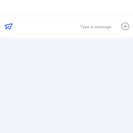
حمل و نقل حمل و نقل لجستیک
اطلاعات تماس
Mr. Alex
+8617388795117
368-2، جاده ژویویوان، منطقه لونگگانگ، شنژن
حالا حرف بزن