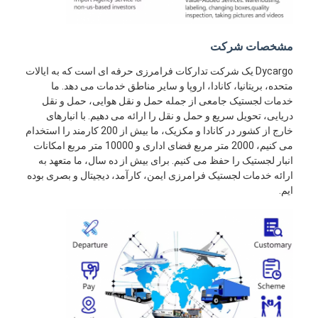
مشخصات شرکت
Dycargo یک شرکت تدارکات فرامرزی حرفه ای است که به ایالات
متحده، بریتانیا، کانادا، اروپا و سایر مناطق خدمات می دهد. ما
خدمات لجستیک جامعی از جمله حمل و نقل هوایی، حمل و نقل
دریایی، تحویل سریع و حمل و نقل را ارائه می دهیم. با انبارهای
خارج از کشور در کانادا و مکزیک، ما بیش از 200 کارمند را استخدام
می کنیم، 2000 متر مربع فضای اداری و 10000 متر مربع امکانات
انبار لجستیک را حفظ می کنیم. برای بیش از ده سال، ما متعهد به
ارائه خدمات لجستیک فرامرزی ایمن، کارآمد، دیجیتال و بصری بوده
ایم.