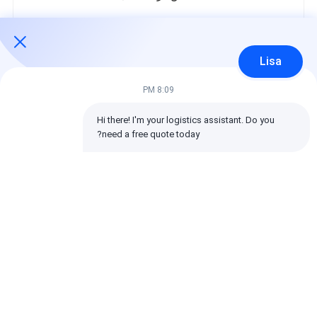
در زیر توزیع تمام امتیازات است.
5 ستاره‌ها
100%
Lisa
4 ستاره‌ها
0%
3 ستاره‌ها
0%
8:09 PM
2 ستاره‌ها
0%
1 ستاره‌ها
0%
Hi there! I'm your logistics assistant. Do you 
need a free quote today?
تمام بررسی ها
emin
مفید (10w+)
时效快渠道稳定
برچسب ها:
کارفرمای حمل و نقل جهانی
حمل و نقل حمل و نقل بین المللی