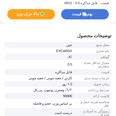
قیمت：قابل مذاکره
MOQ：0.5
بهترین قیمت
حالا حرف بزن
توضیحات محصول
محل منبع
چین
نام تجاری
DYCARGO
گواهی
JC
مقدار حداقل تعداد
0.5
سفارش
قیمت
قابل مذاکره
جزئیات بسته بندی
کارتن / جعبه چوبی / جعبه چوبی
زمان تحویل
1-2 روز
شرایط پرداخت
T/T، وسترن یونیون، پی پال
قابلیت ارائه
50000
محاسبه هزینه حمل و
بر اساس وزن، حجم و فاصله
نقل
رسیدگی به اسناد و
درست است
مدارک