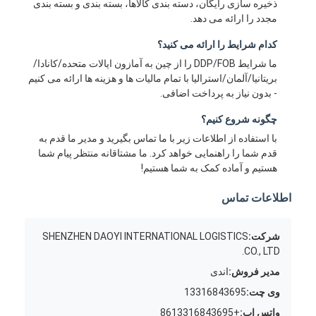
ذخیره سازی رایگان، دسته بندی کالاها، بسته بندی و بسته بندی
مجدد را ارائه می دهد.
کدام شرایط را ارائه می کنید؟
ما شرایط DDP/FOB را از چین به آمازون ایالات متحده/کانادا/
بریتانیا/آلمان/استرالیا با تمام مالیات ها و هزینه ها ارائه می کنیم
- بدون نیاز به پرداخت اضافی.
چگونه شروع کنیم؟
با استفاده از اطلاعات زیر با ما تماس بگیرید و مدیر ما قدم به
قدم شما را راهنمایی خواهد کرد. ما مشتاقانه منتظر پیام شما
هستیم و آماده کمک به شما هستیم!
اطلاعات تماس
شرکت:
SHENZHEN DAOYI INTERNATIONAL LOGISTICS
CO., LTD.
مدیر فروش:
اندی
وی چت:
13316843695
واتس اپ:
+8613316843695