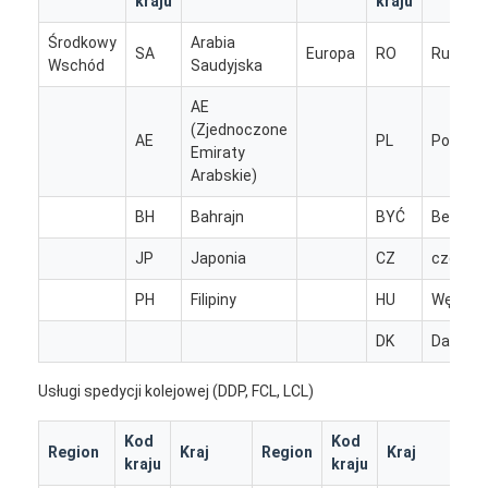
kraju
kraju
Wycieczka po fabryce
Środkowy
Arabia
SA
Europa
RO
Rumuni
Wschód
Saudyjska
Kontrola jakości
AE
Skontaktuj się z nami
(Zjednoczone
AE
PL
Polska
Emiraty
Rozmawiaj teraz.
Arabskie)
BH
Bahrajn
BYĆ
Belgia
JP
Japonia
CZ
czeski
Spedycja Międzynarodowa
PH
Filipiny
HU
Węgry
Spedycja lotnicza
DK
Dania
Fracht morski
Usługi spedycji kolejowej (DDP, FCL, LCL)
Dostawa DDP z Chin
Kod
Kod
Region
Kraj
Region
Kraj
ekspresowa WYSYŁKA
kraju
kraju