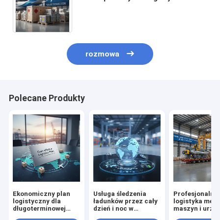
Ładunek lotniczy z
konkurencyjnymi cenami z
Shenzhen do USA Kanada
rozmowa
Polecane Produkty
Ekonomiczny plan
Usługa śledzenia
Profesjonalna
logistyczny dla
ładunków przez cały
logistyka mebli
długoterminowej
dzień i noc w
maszyn i urzą
współpracy
zakresie transportu
ciężkich