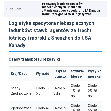
Przewozy lotnicze towarów
niebezpiecznych Shenzhen
High Light:
,
,
Międzynarodowy spedytor USA Kanada
Konkurencyjne stawki logistyczne
Logistyka spedytora niebezpiecznych
ładunków: stawki agentów za fracht
lotniczy i morski z Shenzhen do USA i
Kanady
Czasy transportu przesyłki
Ekspres
Szybkie
Wysyłka
Po
Kraj/Czas
Wyrazić
lotniczy
Morze
morska
to
Około
Około
Stany
Około 3-
Około 6-
15-18
25-28
/
Zjednoczone
5 dni
8 dni
dni
dni
Około
Około
Zjednoczone
Około 4-
Około 7-
Oko
18-25
30-35