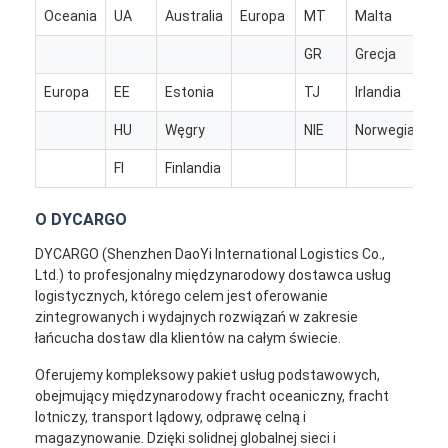
Transport kolejowy
Oceania
UA
Australia
Europa
MT
Malta
GR
Grecja
Wyślij do Amazonu
Europa
EE
Estonia
TJ
Irlandia
Transport ciężarowy
HU
Węgry
NIE
Norwegia
Usługa magazynowania
FI
Finlandia
O DYCARGO
DYCARGO (Shenzhen DaoYi International Logistics Co.,
Ltd.) to profesjonalny międzynarodowy dostawca usług
logistycznych, którego celem jest oferowanie
zintegrowanych i wydajnych rozwiązań w zakresie
łańcucha dostaw dla klientów na całym świecie.
Oferujemy kompleksowy pakiet usług podstawowych,
obejmujący międzynarodowy fracht oceaniczny, fracht
lotniczy, transport lądowy, odprawę celną i
magazynowanie. Dzięki solidnej globalnej sieci i