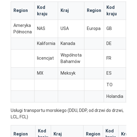
Kod
Kod
Region
Kraj
Region
Kraj
kraju
kraju
Ameryka
Zje
NAS
USA
Europa
GB
Północna
Kró
Kalifornia
Kanada
DE
Nie
Wspólnota
licencjat
FR
Fran
Bahamów
MX
Meksyk
ES
His
TO
Wło
Holandia
Nide
Dom
Usługi transportu morskiego (DDU, DDP, od drzwi do drzwi,
Produkty
LCL, FCL)
O nas
Kod
Kod
Region
Kraj
Region
Kraj