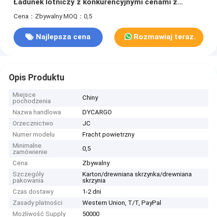
Ładunek lotniczy z konkurencyjnymi cenami z
Shenzhen do USA Kanada
Cena：Zbywalny
MOQ：0,5
Najlepsza cena
Rozmawiaj teraz.
Opis Produktu
Miejsce
Chiny
pochodzenia
Nazwa handlowa
DYCARGO
Orzecznictwo
JC
Numer modelu
Fracht powietrzny
Minimalne
0,5
zamówienie
Cena
Zbywalny
Szczegóły
Karton/drewniana skrzynka/drewniana
pakowania
skrzynia
Czas dostawy
1-2 dni
Zasady płatności
Western Union, T/T, PayPal
Możliwość Supply
50000