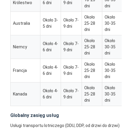
Królestwo
6 dni
9 dni
28 
dni
dni
Około
Około
Około 3-
Około 7-
Australia
25-28
30-35
/
5 dni
9 dni
dni
dni
Około
Około
Około 4-
Około 7-
Oko
Niemcy
25-28
30-35
6 dni
9 dni
28 
dni
dni
Około
Około
Około 4-
Około 7-
Francja
25-28
30-35
/
6 dni
9 dni
dni
dni
Około
Około
Około 4-
Około 7-
Kanada
25-28
30-35
/
6 dni
9 dni
dni
dni
Globalny zasięg usług
Usługi transportu lotniczego (DDU, DDP, od drzwi do drzwi)