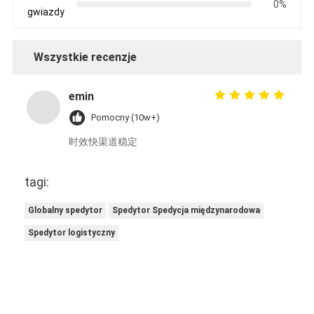
0%
gwiazdy
Wszystkie recenzje
emin
Pomocny (10w+)
时效快渠道稳定
tagi:
Globalny spedytor
Spedytor Spedycja międzynarodowa
Spedytor logistyczny