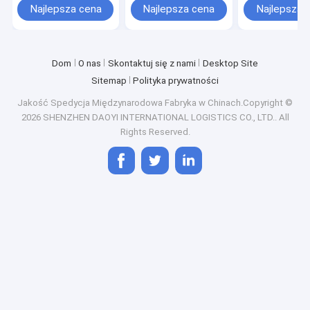
transgranicznej
światowego
Najlepsza cena
Najlepsza cena
Najlepsza 
Dom
O nas
Skontaktuj się z nami
Desktop Site
Sitemap
Polityka prywatności
Jakość
Spedycja Międzynarodowa
Fabryka w Chinach.Copyright ©
2026 SHENZHEN DAOYI INTERNATIONAL LOGISTICS CO., LTD.. All
Rights Reserved.