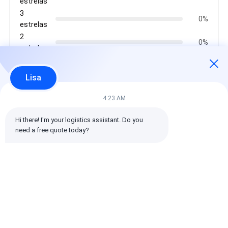
estrelas
3
0%
estrelas
2
0%
estrelas
1
0%
estrelas
Lisa
4:23 AM
Todos os comentários
Hi there! I'm your logistics assistant. Do you 
need a free quote today?
emin
Ajuda (10w+)
时效快渠道稳定
Etiquetas:
Transporte internacional de mercadorias