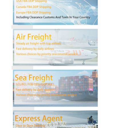
Fábrica
Controle de Qualidade
Fale Conosco
Converse agora
Frete internacional dianteiro
Frete de ar dianteiro
frete marítimo
Envio de DDP da China
transporte expresso