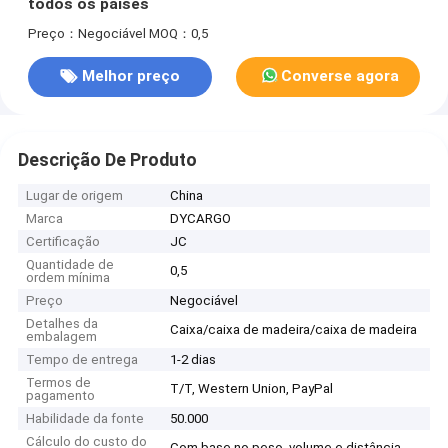
todos os países
Preço：Negociável
MOQ：0,5
Melhor preço
Converse agora
Descrição De Produto
Lugar de origem
China
Marca
DYCARGO
Certificação
JC
Quantidade de
0,5
ordem mínima
Preço
Negociável
Detalhes da
Caixa/caixa de madeira/caixa de madeira
embalagem
Tempo de entrega
1-2 dias
Termos de
T/T, Western Union, PayPal
pagamento
Habilidade da fonte
50.000
Cálculo do custo do
Com base no peso, volume e distância