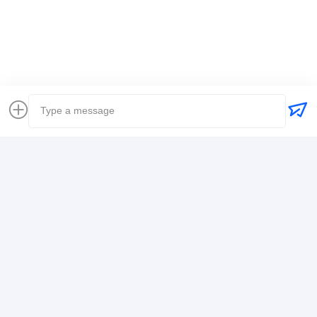
transporte internacional de remetente de frete
Despachante de Logística
Contacto
Mr. Alex
+8617388795117
368-2, Estrada Zhiwuyuan, Distrito de Longgang,
Shenzhen
Converse agora