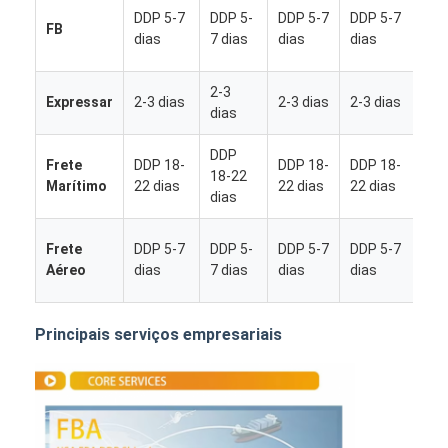
D
DDP 5-7
DDP 5-
DDP 5-7
DDP 5-7
FB
5-
dias
7 dias
dias
dias
di
2-3
2-
Expressar
2-3 dias
2-3 dias
2-3 dias
dias
di
DDP
D
Frete
DDP 18-
DDP 18-
DDP 18-
18-22
18
Marítimo
22 dias
22 dias
22 dias
dias
di
D
Frete
DDP 5-7
DDP 5-
DDP 5-7
DDP 5-7
5-
Aéreo
dias
7 dias
dias
dias
di
Principais serviços empresariais
Casa
Produtos
Quem Somos