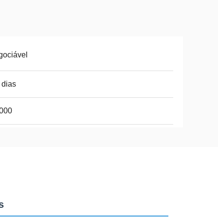
gociável
 dias
.000
s