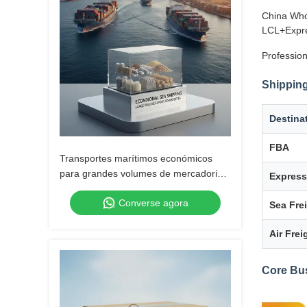
China Who
LCL+Expre
Profession
Shipping
Destina
FBA
Transportes marítimos económicos
para grandes volumes de mercadorias
Express
para exportação
Converse agora
Sea Fre
Air Frei
Core Bu