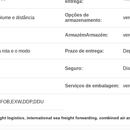
entrega:
Opções de
lume e distância
ver
armazenamento:
ArmazémArmazém:
ver
 rota e o modo
Prazo de entrega:
Dep
Seguro:
Dis
Serviços de embalagem:
ver
,FOB,EXW,DDP,DDU
,
,
ght logistics
international sea freight forwarding
combined air a