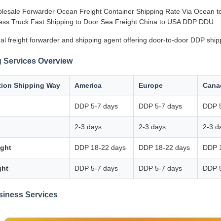
lesale Forwarder Ocean Freight Container Shipping Rate Via Ocean to 
ss Truck Fast Shipping to Door Sea Freight China to USA DDP DDU
al freight forwarder and shipping agent offering door-to-door DDP ship
 Services Overview
tion Shipping Way
America
Europe
Cana
DDP 5-7 days
DDP 5-7 days
DDP 5
2-3 days
2-3 days
2-3 d
ight
DDP 18-22 days
DDP 18-22 days
DDP 
ght
DDP 5-7 days
DDP 5-7 days
DDP 5
siness Services