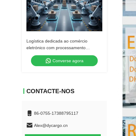
Logística dedicada ao comércio
eletrónico com processamento
automático de pedidos
Converse agora
CONTACTE-NOS
86-0755-17388795117
Alex@dycargo.cn