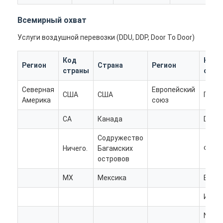
Всемирный охват
Услуги воздушной перевозки (DDU, DDP, Door To Door)
Код
Код
Регион
Страна
Регион
страны
стра
Северная
Европейский
США
США
ГБ
Америка
союз
CA
Канада
DE
Содружество
Ничего.
Багамских
ФР
островов
Главная страница
MX
Мексика
ES
Продукция
ИТ
О Компании
NL