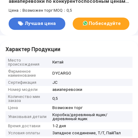
авиаперевозки по конкурентоспособным ценам
из Шэньчжэня в США, Канаду
Цена：Возможен торг
MOQ：0,5
Лучшая цена
Побеседуйте
теперь
Характер Продукции
Место
Китай
происхождения
Фирменное
DYCARGO
наименование
Сертификация
JC
Номер модели
авиаперевозки
Количество мин
0,5
заказа
Цена
Возможен торг
Коробка/деревянный ящик/
Упаковывая детали
деревянный ящик
Время доставки
1-2 дня
Условия оплаты
Западное соединение, Т/Т, ПайПал