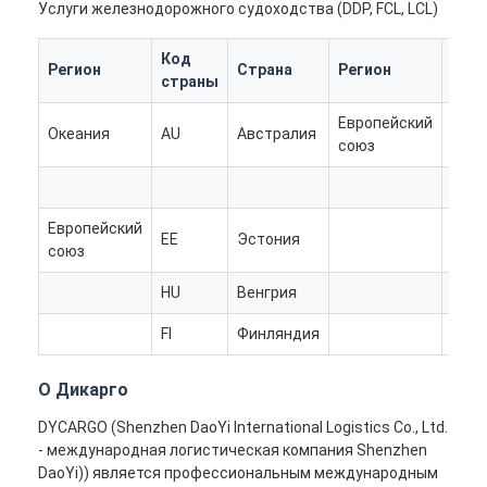
Услуги железнодорожного судоходства (DDP, FCL, LCL)
ЖЕЛЕЗНОДОРОЖНЫЕ ПЕРЕВОЗКИ
Код
Код
Отправить на Amazon
Регион
Страна
Регион
страны
стр
Грузовые перевозки
Европейский
Океания
AU
Австралия
МТ
союз
Служба хранения
GR
Европейский
EE
Эстония
IE
союз
HU
Венгрия
Нет
FI
Финляндия
О Дикарго
DYCARGO (Shenzhen DaoYi International Logistics Co., Ltd.
- международная логистическая компания Shenzhen
DaoYi)) является профессиональным международным