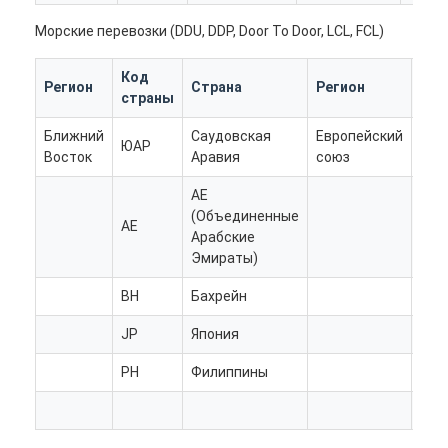
Наша фабрика
Морские перевозки (DDU, DDP, Door To Door, LCL, FCL)
контроль качества
Код
Ко
Регион
Страна
Регион
страны
стр
контактные данные
Ближний
Саудовская
Европейский
ЮАР
RO
Побеседуйте теперь
Восток
Аравия
союз
AE
(Объединенные
AE
PL
Арабские
Международная перевозка передняя
Эмираты)
Перевозимый самолетами груз передний
BH
Бахрейн
BE
Морские перевозки
JP
Япония
CZ
ДДП доставка из Китая
PH
Филиппины
HU
DK
срочная доставка