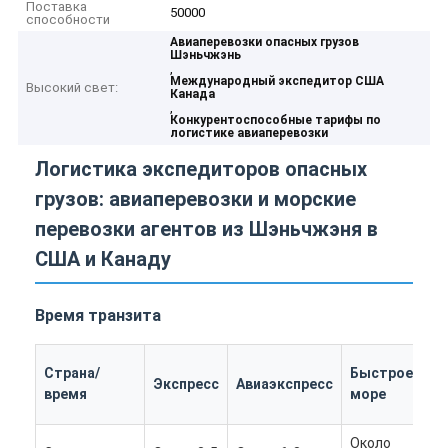
Поставка
50000
способности
Авиаперевозки опасных грузов
Шэньчжэнь
,
Международный экспедитор США
Высокий свет:
Канада
,
Конкурентоспособные тарифы по
логистике авиаперевозки
Логистика экспедиторов опасных
грузов: авиаперевозки и морские
перевозки агентов из Шэньчжэня в
США и Канаду
Время транзита
Страна/
Быстрое
М
Экспресс
Авиаэкспресс
время
море
су
Около