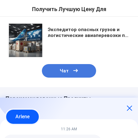
Получить Лучшую Цену Для
Экспедитор опасных грузов и
логистические авиаперевозки по
конкурентоспособным ценам из
Шэньчжэня в США, Канаду
Чат
Порекомендованные Продукты
Arlene
11:26 AM