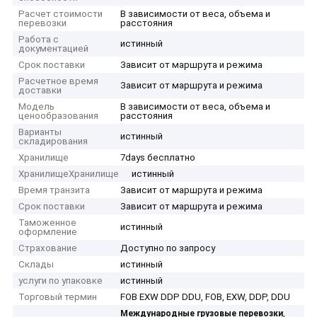
Расчет стоимости
В зависимости от веса, объема и
перевозки
расстояния
Работа с
истинный
документацией
Срок поставки
Зависит от маршрута и режима
Расчетное время
Зависит от маршрута и режима
доставки
Модель
В зависимости от веса, объема и
ценообразования
расстояния
Варианты
истинный
складирования
Хранилище
7days бесплатно
ХранилищеХранилище
истинный
Время транзита
Зависит от маршрута и режима
Срок поставки
Зависит от маршрута и режима
Таможенное
истинный
оформление
Страхование
Доступно по запросу
Склады
истинный
услуги по упаковке
истинный
Торговый термин
FOB EXW DDP DDU, FOB, EXW, DDP, DDU
,
Международные грузовые перевозки