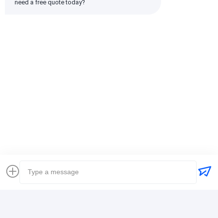
need a free quote today?
emin
Полезно (10w+)
时效快渠道稳定
Бирки:
Глобальный экспедитор
доставка товароотправителя перевозки международная
Логистический экспедитор
Контактная Информация