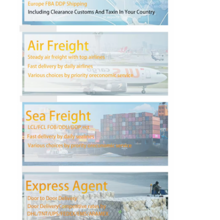
Наша фабрика
контроль качества
контактные данные
Новости
Все случаи
Побеседуйте теперь
Международная перевозка передняя
Перевозимый самолетами груз передний
Морские перевозки