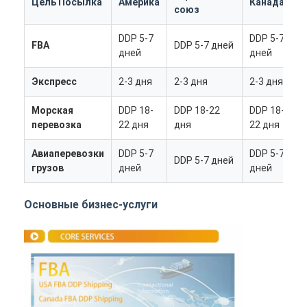
Цель Посылка
Америка
Канада
А
союз
DDP 5-7
DDP 5-7
D
FBA
DDP 5-7 дней
дней
дней
д
Экспресс
2-3 дня
2-3 дня
2-3 дня
2
Морская
DDP 18-
DDP 18-22
DDP 18-
D
перевозка
22 дня
дня
22 дня
д
Авиаперевозки
DDP 5-7
DDP 5-7
D
DDP 5-7 дней
грузов
дней
дней
д
Основные бизнес-услуги
Главная страница
Продукция
О Компании