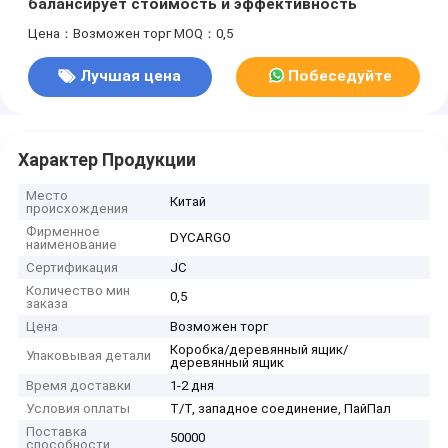
балансирует стоимость и эффективность
Цена：Возможен торг
MOQ：0,5
Лучшая цена
Побеседуйте
теперь
Характер Продукции
Место
Китай
происхождения
Фирменное
DYCARGO
наименование
Сертификация
JC
Количество мин
0,5
заказа
Цена
Возможен торг
Коробка/деревянный ящик/
Упаковывая детали
деревянный ящик
Время доставки
1-2 дня
Условия оплаты
Т/Т, западное соединение, ПайПал
Поставка
50000
способности