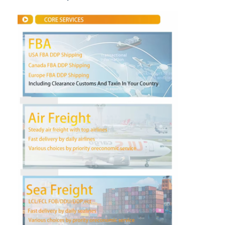
Visita a la fábrica
Control de Calidad
Contacto
Ahora Charle
Carga internacional delantera
Flete aéreo delantero
transporte marítimo
Envío DDP desde China
envío expreso