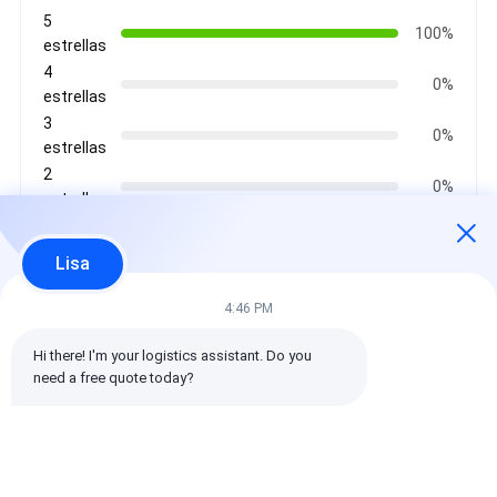
5
100%
estrellas
4
0%
estrellas
3
0%
estrellas
2
0%
estrellas
1
0%
estrellas
Lisa
4:46 PM
Todas las reseñas
Hi there! I'm your logistics assistant. Do you 
need a free quote today?
emin
Es muy útil. (10w+)
时效快渠道稳定