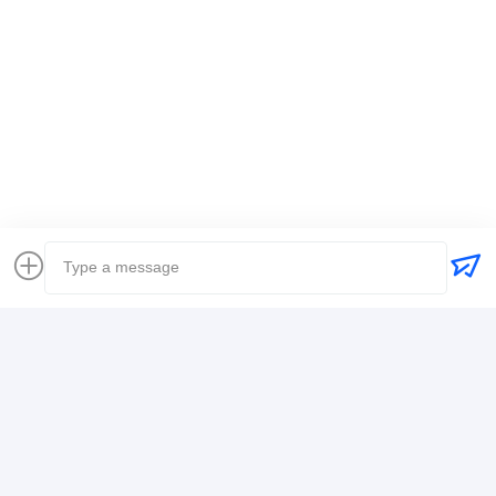
Etiquetas:
Transporte de mercancías a nivel mundial
envío internacional del promotor de carga
Agente de carga logística
Contacto
Mr. Alex
+8617388795117
368-2, Zhiwuyuan Rd., Distrito de Longgang,