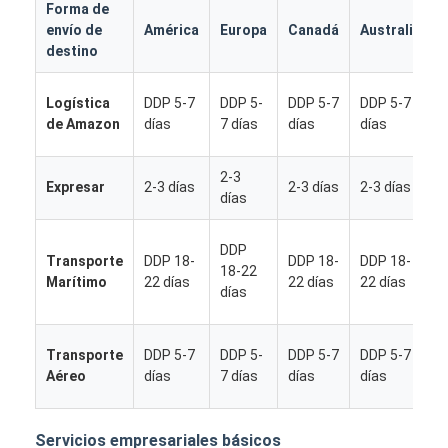
Forma de
envío de
América
Europa
Canadá
Australia
destino
Logística
DDP 5-7
DDP 5-
DDP 5-7
DDP 5-7
de Amazon
días
7 días
días
días
2-3
Expresar
2-3 días
2-3 días
2-3 días
días
DDP
Transporte
DDP 18-
DDP 18-
DDP 18-
18-22
Marítimo
22 días
22 días
22 días
días
Inicio
Transporte
DDP 5-7
DDP 5-
DDP 5-7
DDP 5-7
Aéreo
días
7 días
días
días
Productos
Sobre nosotros
Servicios empresariales básicos