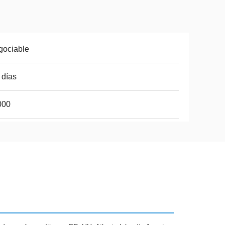
gociable
 días
000