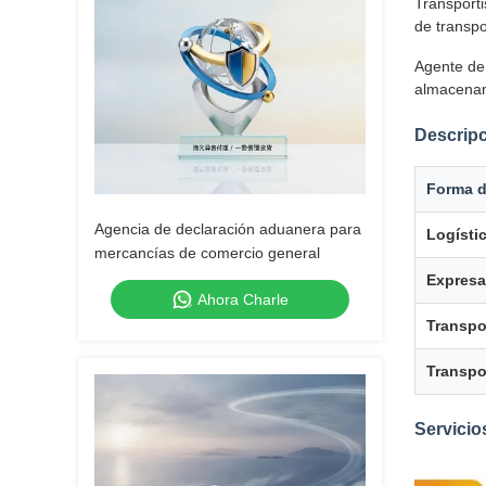
Transporti
de transp
Agente de
almacenam
Descripc
Forma d
Agencia de declaración aduanera para
Logísti
mercancías de comercio general
Expresa
Ahora Charle
Transpo
Transpo
Servicio