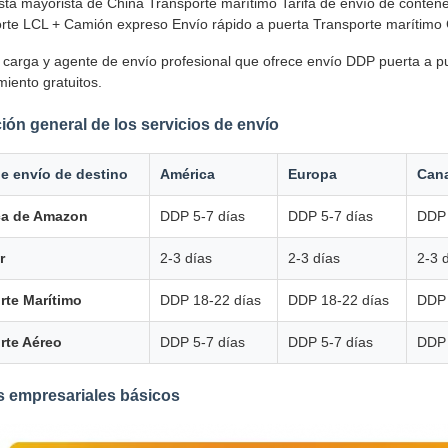
sta mayorista de China Transporte marítimo Tarifa de envío de contene
orte LCL + Camión expreso Envío rápido a puerta Transporte marítim
 carga y agente de envío profesional que ofrece envío DDP puerta a p
iento gratuitos.
ión general de los servicios de envío
e envío de destino
América
Europa
Can
ca de Amazon
DDP 5-7 días
DDP 5-7 días
DDP 
r
2-3 días
2-3 días
2-3 
rte Marítimo
DDP 18-22 días
DDP 18-22 días
DDP 
rte Aéreo
DDP 5-7 días
DDP 5-7 días
DDP 
s empresariales básicos