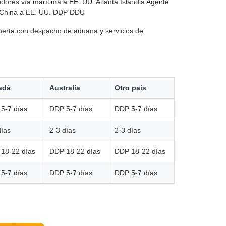
dores vía marítima a EE. UU. Atlanta Islandia Agente
o China a EE. UU. DDP DDU
uerta con despacho de aduana y servicios de
adá
Australia
Otro país
5-7 días
DDP 5-7 días
DDP 5-7 días
días
2-3 días
2-3 días
18-22 días
DDP 18-22 días
DDP 18-22 días
5-7 días
DDP 5-7 días
DDP 5-7 días