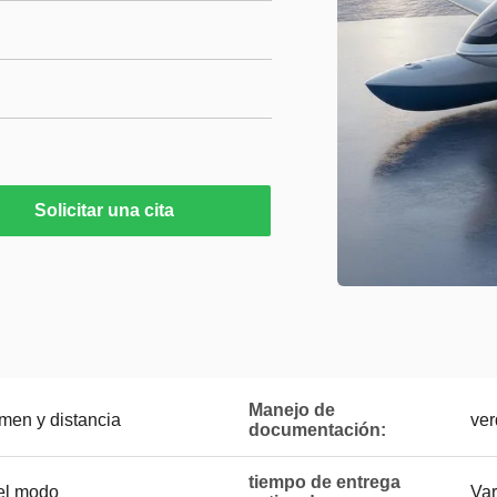
Solicitar una cita
Manejo de
men y distancia
ver
documentación:
tiempo de entrega
 el modo
Var