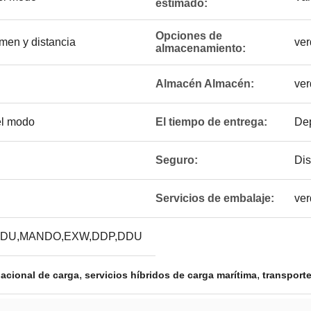
estimado:
Opciones de
men y distancia
ver
almacenamiento:
Almacén Almacén:
ver
 el modo
El tiempo de entrega:
Dep
Seguro:
Dis
Servicios de embalaje:
ver
DU,MANDO,EXW,DDP,DDU
,
,
nacional de carga
servicios híbridos de carga marítima
transporte