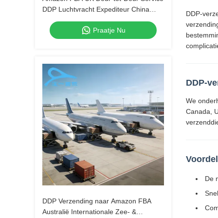
DDP Luchtvracht Expediteur China
DDP-verzen
Verzending Agent
verzendin
Praatje Nu
bestemmin
complicat
DDP-ve
We onderh
Canada, UP
verzenddi
Voordel
De 
Sne
DDP Verzending naar Amazon FBA
Comp
Australië Internationale Zee- &