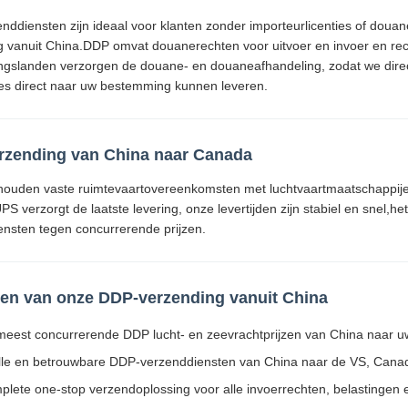
ddiensten zijn ideaal voor klanten zonder importeurlicenties of doua
g vanuit China.DDP omvat douanerechten voor uitvoer en invoer en re
gslanden verzorgen de douane- en douaneafhandeling, zodat we direct
ies direct naar uw bestemming kunnen leveren.
rzending van China naar Canada
ouden vaste ruimtevaartovereenkomsten met luchtvaartmaatschappijen
S verzorgt de laatste levering, onze levertijden zijn stabiel en snel,
ensten tegen concurrerende prijzen.
en van onze DDP-verzending vanuit China
meest concurrerende DDP lucht- en zeevrachtprijzen van China naar 
lle en betrouwbare DDP-verzenddiensten van China naar de VS, Canad
lete one-stop verzendoplossing voor alle invoerrechten, belastinge