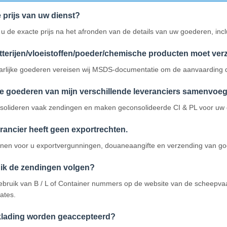
e prijs van uw dienst?
 de exacte prijs na het afronden van de details van uw goederen, inc
atterijen/vloeistoffen/poeder/chemische producten moet ver
rlijke goederen vereisen wij MSDS-documentatie om de aanvaarding do
e goederen van mijn verschillende leveranciers samenvoe
onsolideren vaak zendingen en maken geconsolideerde CI & PL voor uw
erancier heeft geen exportrechten.
unnen voor u exportvergunningen, douaneaangifte en verzending van go
ik de zendingen volgen?
gebruik van B / L of Container nummers op de website van de scheepva
ates.
klading worden geaccepteerd?