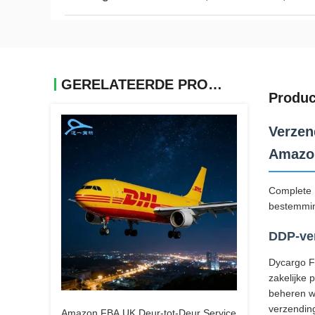
GERELATEERDE PRODUCTEN
Produc
Verzen
Amazo
Complete 
bestemmin
DDP-ver
Dycargo Fr
zakelijke 
beheren w
verzendin
Amazon FBA UK Deur-tot-Deur Service