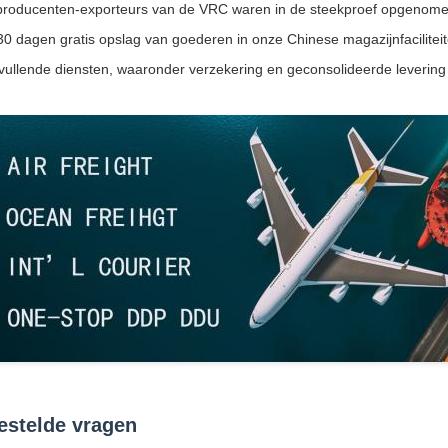
producenten-exporteurs van de VRC waren in de steekproef opgenome
30 dagen gratis opslag van goederen in onze Chinese magazijnfacilitei
ullende diensten, waaronder verzekering en geconsolideerde levering
estelde vragen