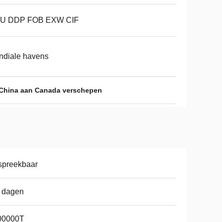
U DDP FOB EXW CIF
ndiale havens
 China aan Canada verschepen
spreekbaar
 dagen
00000T