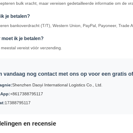
epteren bulk vracht, maar vereisen gedetailleerde informatie om de vr
ik je betalen?
eren bankoverdracht (T/T), Western Union, PayPal, Payoneer, Trade
moet ik je betalen?
s meestal vereist vóór verzending.
 vandaag nog contact met ons op voor een gratis of
gnie:
Shenzhen Daoyi International Logistics Co., Ltd.
sApp:
+8617388795117
t:
17388795117
elingen en recensie