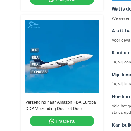
Wat is d
We geven u
Als ik b
Voor gevaa
Kunt u d
Ja, wij c
Mijn lev
Ja, wij k
Hoe kan 
Verzending naar Amazon FBA Europa
Volg het 
DDP Verzending Deur tot Deur
status upd
Expediteur
Praatje Nu
Kan bul