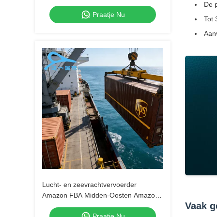
Luchtvervoersdienst
De 
Praatje Nu
Tot 
Aanv
Lucht- en zeevrachtvervoerder
Amazon FBA Midden-Oosten Amazon
Vaak g
Deur-tot-deur bezorgservice
Praatje Nu