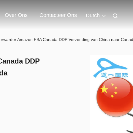
Over Ons
Contacteer Ons
Dutch
Forwarder Amazon FBA Canada DDP Verzending van China naar Cana
 Canada DDP
da