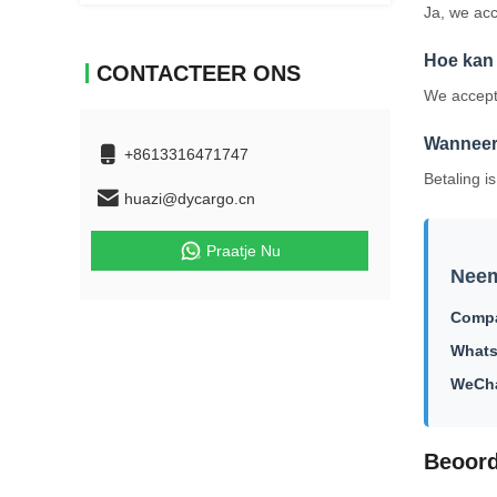
Ja, we acc
Hoe kan 
CONTACTEER ONS
We accept
Wanneer 
+8613316471747
Betaling i
huazi@dycargo.cn
Praatje Nu
Neem
Compa
What
WeCha
Beoord