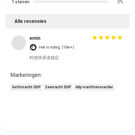
1 sterren
0%
Alle recensies
emin
Het is nuttig. (10w+)
时效快渠道稳定
Markeringen:
luchtvracht DDP
Zeevracht DDP
ddp vrachtvervoerder