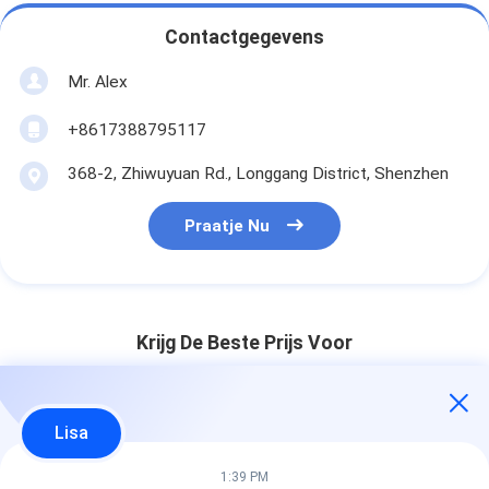
Contactgegevens
Mr. Alex
+8617388795117
368-2, Zhiwuyuan Rd., Longgang District, Shenzhen
Praatje Nu
Krijg De Beste Prijs Voor
DDP Luchtvrachtvervoerder
Lisa
Van China Naar VS FBA Deur-
tot-Deur Bezorgdiensten
1:39 PM