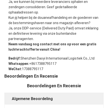
Ja, we kunnen bij meerdere leveranciers ophalen en
SPOORvracht
zendingen consolideren. Geef gedetailleerde
ophaaladressen op.
Vervoer naar Amazone
Kun jij helpen bij de douaneafhandeling en de goederen van
de bestemmingshaven naar ons magazijn afleveren?
Vrachtvervoer met vrachtwagen
Ja, onze DDP-service (Delivered Duty Paid) omvat inklaring
en definitieve levering via onze buitenlandse
Opbergdienst
partneragenten.
Neem vandaag nog contact met ons op voor een gratis
luchtvrachtofferte vanuit China!
Bedrijf:
Shenzhen Daoyi Internationaal Logistiek Co., Ltd
Whatsappen:
+8617388795117
WeChat:
17388795117
Beoordelingen En Recensie
Beoordelingen En Recensie
Algemene Beoordeling