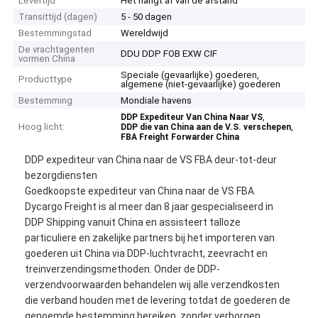
Levertijd
Het hangt af van de afstand
Transittijd (dagen)
5 - 50 dagen
Bestemmingstad
Wereldwijd
De vrachtagenten
DDU DDP FOB EXW CIF
vormen China
Speciale (gevaarlijke) goederen,
Producttype
algemene (niet-gevaarlijke) goederen
Bestemming
Mondiale havens
,
DDP Expediteur Van China Naar VS
Hoog licht:
,
DDP die van China aan de V.S. verschepen
FBA Freight Forwarder China
DDP expediteur van China naar de VS FBA deur-tot-deur
bezorgdiensten
Goedkoopste expediteur van China naar de VS FBA
Dycargo Freight is al meer dan 8 jaar gespecialiseerd in
DDP Shipping vanuit China en assisteert talloze
particuliere en zakelijke partners bij het importeren van
goederen uit China via DDP-luchtvracht, zeevracht en
treinverzendingsmethoden. Onder de DDP-
verzendvoorwaarden behandelen wij alle verzendkosten
die verband houden met de levering totdat de goederen de
genoemde bestemming bereiken, zonder verborgen