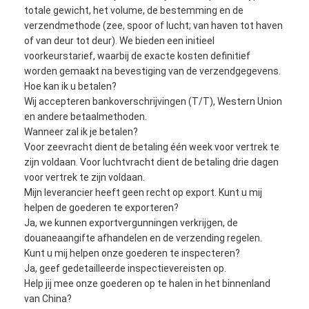
totale gewicht, het volume, de bestemming en de
Fabrieksreis
verzendmethode (zee, spoor of lucht; van haven tot haven
of van deur tot deur). We bieden een initieel
Kwaliteitscontrole
voorkeurstarief, waarbij de exacte kosten definitief
worden gemaakt na bevestiging van de verzendgegevens.
Contacteer ons
Hoe kan ik u betalen?
Wij accepteren bankoverschrijvingen (T/T), Western Union
Praatje Nu
en andere betaalmethoden.
Wanneer zal ik je betalen?
Voor zeevracht dient de betaling één week voor vertrek te
zijn voldaan. Voor luchtvracht dient de betaling drie dagen
Internationale Voorwaartse Vracht
voor vertrek te zijn voldaan.
Mijn leverancier heeft geen recht op export. Kunt u mij
Voorwaartse luchtvracht
helpen de goederen te exporteren?
Ja, we kunnen exportvergunningen verkrijgen, de
zeevracht
douaneaangifte afhandelen en de verzending regelen.
Kunt u mij helpen onze goederen te inspecteren?
DDP-verzending uit China
Ja, geef gedetailleerde inspectievereisten op.
Help jij mee onze goederen op te halen in het binnenland
druk het verschepen uit
van China?