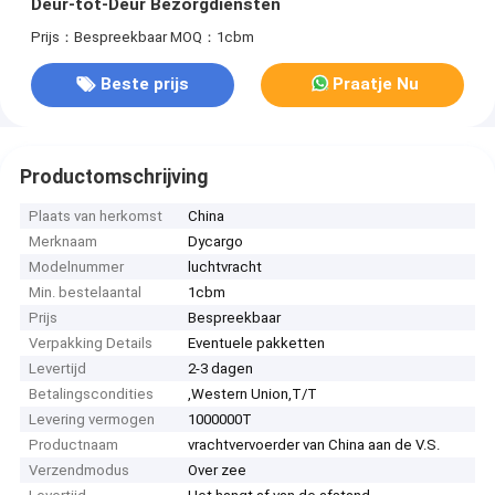
Deur-tot-Deur Bezorgdiensten
Prijs：Bespreekbaar
MOQ：1cbm
Beste prijs
Praatje Nu
Productomschrijving
Plaats van herkomst
China
Merknaam
Dycargo
Modelnummer
luchtvracht
Min. bestelaantal
1cbm
Prijs
Bespreekbaar
Verpakking Details
Eventuele pakketten
Levertijd
2-3 dagen
Betalingscondities
,Western Union,T/T
Levering vermogen
1000000T
Productnaam
vrachtvervoerder van China aan de V.S.
Verzendmodus
Over zee