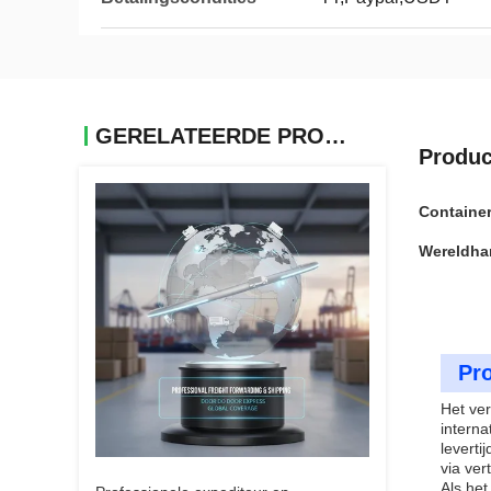
GERELATEERDE PRODUCTEN
Produc
Container
Wereldha
Pro
Het ver
interna
leverti
via ver
Als het