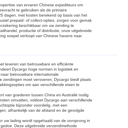
expertise van ervaren Chinese expediteurs om
zeevracht te gebruiken als de primaire
 25 dagen, met kosten berekend op basis van het
sief prepaid- of collect-opties, zorgen voor gemak
erzekering beschikbaar om uw zending te
lhandel, productie of distributie, onze uitgebreide
ading soepel verloopt van Chinese havens naar
et leveren van betrouwbare en efficiënte
andeert Dycargo hoge normen in logistiek en
 naar betrouwbare internationale
ote zendingen moet vervoeren, Dycargo biedt plaats
pakkingsopties om aan verschillende eisen te
port van goederen tussen China en Australië nodig
ensten omvatten, voldoet Dycargo aan verschillende
htoptie bijzonder voordelig, met een
agen, afhankelijk van de afstand en de gevolgde
or uw lading wordt opgehaald van de oorsprong in
er gedoe. Deze uitgebreide verzendmethode