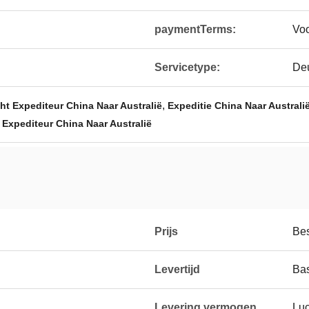
paymentTerms:
Voo
Servicetype:
Deu
,
ht Expediteur China Naar Australië
Expeditie China Naar Australi
 Expediteur China Naar Australië
Prijs
Be
Levertijd
Bas
Levering vermogen
Luc