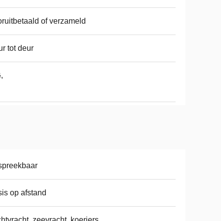
ruitbetaald of verzameld
r tot deur
,
ë
spreekbaar
is op afstand
htvracht, zeevracht, koeriers