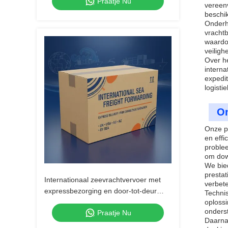
Praatje Nu
en Snelle Doorlooptijden
vereenv
beschik
Onderha
vracht
waardoo
veiligh
Over h
interna
expedit
logisti
On
Onze p
en effi
proble
om dow
We bied
presta
Internationaal zeevrachtvervoer met
verbete
expressbezorging en door-tot-deur
Technis
snelle zeevrachtdiensten
oplossi
onderst
Praatje Nu
Daarna