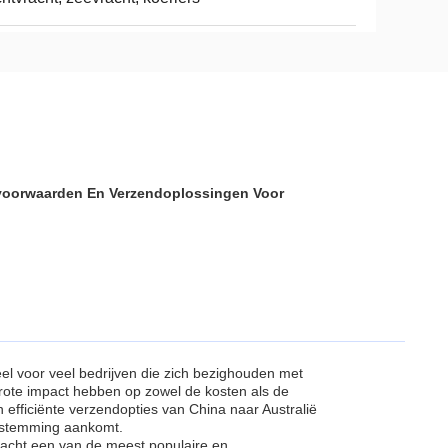
gsvoorwaarden En Verzendoplossingen Voor
el voor veel bedrijven die zich bezighouden met
grote impact hebben op zowel de kosten als de
n efficiënte verzendopties van China naar Australië
bestemming aankomt.
vracht een van de meest populaire en