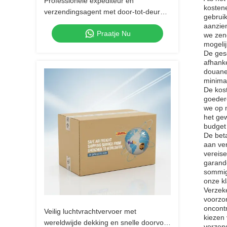
Professionele expediteur en
kosten
verzendingsagent met door-tot-deur
gebruik
express verzending en wereldwijde
aanzien
Praatje Nu
dekking
we zen
mogeli
De gesc
afhanke
douane-
minimal
De kos
goedere
we op 
het gew
budget 
De beta
aan ver
vereise
garande
sommige
onze kl
Verzek
voorzo
oncontr
Veilig luchtvrachtvervoer met
kiezen 
wereldwijde dekking en snelle doorvoer
verzen