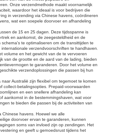
deren. Onze verzendmethode maakt voornamelijk
teit, waardoor het ideaal is voor bedrijven die
ring in verzending via Chinese havens, coördineren
avens, wat een soepele doorvoer en afhandeling
tussen de 15 en 25 dagen. Deze tijdsspanne is
vertrek en aankomst, de zeegesteldheid en de
schema's te optimaliseren om de transittijden te
n internationale verzendvoorschriften te handhaven.
et volume en het gewicht van de te vervoeren
jk van de grootte en de aard van de lading, bieden
rentievermogen te garanderen. Door het volume en
 geschikte verzendoplossingen die passen bij hun
naar Australië zijn flexibel om tegemoet te komen
of collect-betalingsopties. Prepaid-voorwaarden
oomlijnen en een snellere afhandeling kan
ng of aankomst in de bestemmingshaven, wat voor
gen te bieden die passen bij de activiteiten van
ia Chinese havens. Hoewel we alle
ilige doorvoer ervan te garanderen, kunnen
ragingen soms van invloed zijn op zendingen. Het
nvestering en geeft u gemoedsrust tijdens het