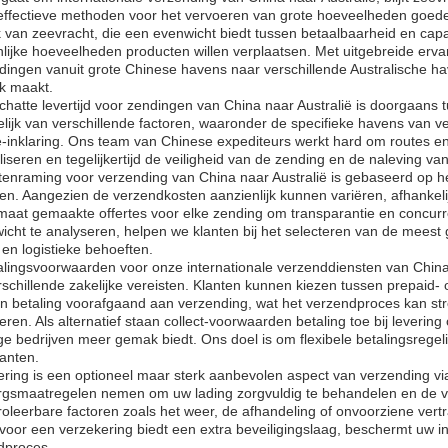
effectieve methoden voor het vervoeren van grote hoeveelheden goe
 van zeevracht, die een evenwicht biedt tussen betaalbaarheid en capaci
lijke hoeveelheden producten willen verplaatsen. Met uitgebreide erva
dingen vanuit grote Chinese havens naar verschillende Australische h
jk maakt.
hatte levertijd voor zendingen van China naar Australië is doorgaans 
lijk van verschillende factoren, waaronder de specifieke havens van 
inklaring. Ons team van Chinese expediteurs werkt hard om routes en 
iseren en tegelijkertijd de veiligheid van de zending en de naleving va
tenraming voor verzending van China naar Australië is gebaseerd op h
n. Aangezien de verzendkosten aanzienlijk kunnen variëren, afhankeli
maat gemaakte offertes voor elke zending om transparantie en concur
icht te analyseren, helpen we klanten bij het selecteren van de meest
en logistieke behoeften.
lingsvoorwaarden voor onze internationale verzenddiensten van China 
schillende zakelijke vereisten. Klanten kunnen kiezen tussen prepaid- 
n betaling voorafgaand aan verzending, wat het verzendproces kan str
ren. Als alternatief staan collect-voorwaarden betaling toe bij leveri
 bedrijven meer gemak biedt. Ons doel is om flexibele betalingsregelin
anten.
ering is een optioneel maar sterk aanbevolen aspect van verzending v
rgsmaatregelen nemen om uw lading zorgvuldig te behandelen en de ve
oleerbare factoren zoals het weer, de afhandeling of onvoorziene vert
voor een verzekering biedt een extra beveiligingslaag, beschermt uw i
dproces.