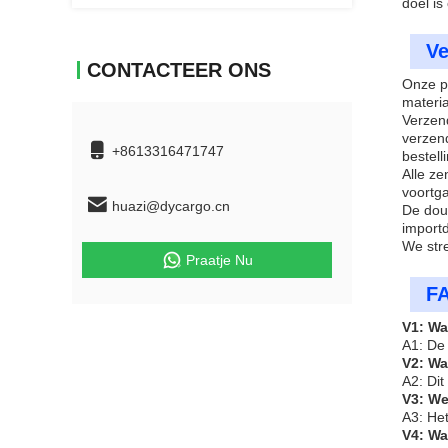
doel i
Ve
CONTACTEER ONS
Onze p
materi
Verzen
verzen
+8613316471747
bestell
Alle z
voortga
huazi@dycargo.cn
De doua
import
We stre
Praatje Nu
F
V1: Wa
A1: De
V2: Wa
A2: Dit
V3: We
A3: Het
V4: Wa