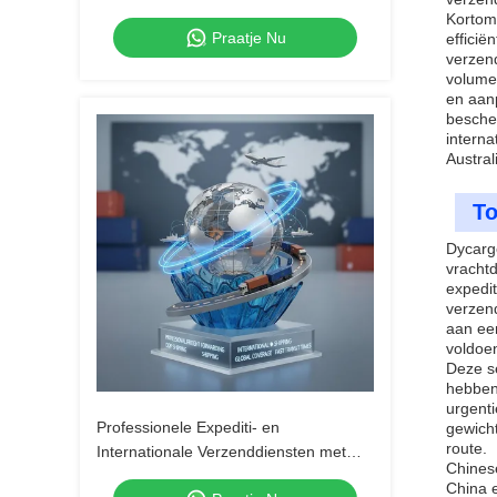
via logistieke diensten voor
Kortom
Praatje Nu
expressbezorging
efficië
verzen
volume 
en aan
bescher
interna
Austra
To
Dycargo
vrachtd
expedit
verzend
aan een
voldoe
Deze se
hebben.
urgent
Professionele Expediti- en
gewicht
route.
Internationale Verzenddiensten met
Chines
DDP-verzending, Wereldwijde Dekking
China 