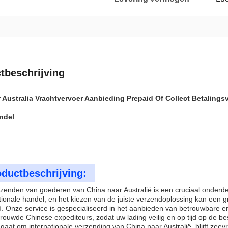
tbeschrijving
 Australia Vrachtvervoer Aanbieding Prepaid Of Collect Betalin
ndel
ductbeschrijving:
zenden van goederen van China naar Australië is een cruciaal onderde
tionale handel, en het kiezen van de juiste verzendoplossing kan een 
jd. Onze service is gespecialiseerd in het aanbieden van betrouwbare e
trouwde Chinese expediteurs, zodat uw lading veilig en op tijd op de 
 gaat om internationale verzending van China naar Australië, blijft zee