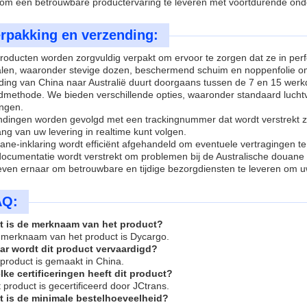
s om een betrouwbare productervaring te leveren met voortdurende ond
rpakking en verzending:
roducten worden zorgvuldig verpakt om ervoor te zorgen dat ze in pe
alen, waaronder stevige dozen, beschermend schuim en noppenfolie om 
ding van China naar Australië duurt doorgaans tussen de 7 en 15 werk
dmethode. We bieden verschillende opties, waaronder standaard luchtv
ingen.
endingen worden gevolgd met een trackingnummer dat wordt verstrekt zo
ng van uw levering in realtime kunt volgen.
ne-inklaring wordt efficiënt afgehandeld om eventuele vertragingen te
documentatie wordt verstrekt om problemen bij de Australische douane
ven ernaar om betrouwbare en tijdige bezorgdiensten te leveren om uw
AQ:
t is de merknaam van het product?
 merknaam van het product is Dycargo.
ar wordt dit product vervaardigd?
 product is gemaakt in China.
lke certificeringen heeft dit product?
 product is gecertificeerd door JCtrans.
t is de minimale bestelhoeveelheid?