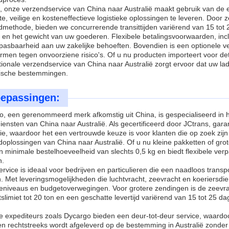
, onze verzendservice van China naar Australië maakt gebruik van de 
nte, veilige en kosteneffectieve logistieke oplossingen te leveren. Door 
dmethode, bieden we concurrerende transittijden variërend van 15 tot
en het gewicht van uw goederen. Flexibele betalingsvoorwaarden, inclu
pasbaarheid aan uw zakelijke behoeften. Bovendien is een optionele v
men tegen onvoorziene risico's. Of u nu producten importeert voor detai
tionale verzendservice van China naar Australië zorgt ervoor dat uw l
lische bestemmingen.
epassingen:
, een gerenommeerd merk afkomstig uit China, is gespecialiseerd in h
iensten van China naar Australië. Als gecertificeerd door JCtrans, gar
ie, waardoor het een vertrouwde keuze is voor klanten die op zoek zijn
oplossingen van China naar Australië. Of u nu kleine pakketten of gr
 minimale bestelhoeveelheid van slechts 0,5 kg en biedt flexibele ver
n.
rvice is ideaal voor bedrijven en particulieren die een naadloos trans
 Met leveringsmogelijkheden die luchtvracht, zeevracht en koeriersdi
ieniveaus en budgetoverwegingen. Voor grotere zendingen is de zeevrac
slimiet tot 20 ton en een geschatte levertijd variërend van 15 tot 25 d
e expediteurs zoals Dycargo bieden een deur-tot-deur service, waardo
en rechtstreeks wordt afgeleverd op de bestemming in Australië zond