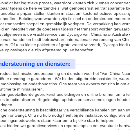
oudigt het logistieke proces, waardoor klanten zich kunnen concentrere
baar tijdens de hele verzendreis, wat gemoedsrust en transparantie bi
ndelbare prijzen stellen klanten in staat om kosteneffectieve oplossin
behoeften. Betalingsvoorwaarden zijn flexibel en ondersteunen meerd
r transacties soepel en gemakkelijk verlopen. De verpakking kan word
eid en integriteit van de goederen tijdens het transport worden gewaar
et algemeen is de vrachtservice van Dycargo van China naar Australië
tionale handel en biedt betrouwbare internationale verzending van Chi
eurs. Of u nu kleine pakketten of grote vracht verzendt, Dycargo biedt 
eke oplossingen die zijn afgestemd op uw behoeften.
dersteuning en diensten:
roduct technische ondersteuning en diensten voor het "Van China Naar
ciënte ervaring te garanderen. We bieden uitgebreide assistentie, waaro
emoplossing en onderhoudstips. Ons team van experts zet zich in om e
ntime te minimaliseren.
en gedetailleerde gebruikershandleidingen en online bronnen om u te 
ties te optimaliseren. Regelmatige updates en servicemeldingen houde
ringen.
che ondersteuning is beschikbaar via verschillende kanalen om aan uw 
ngen ontvangt. Of u nu hulp nodig heeft bij de installatie, configuratie
euningsmedewerkers staan klaar om u bij elke stap te helpen.
ast bieden we garantieservices en reparatieopties om eventuele hard