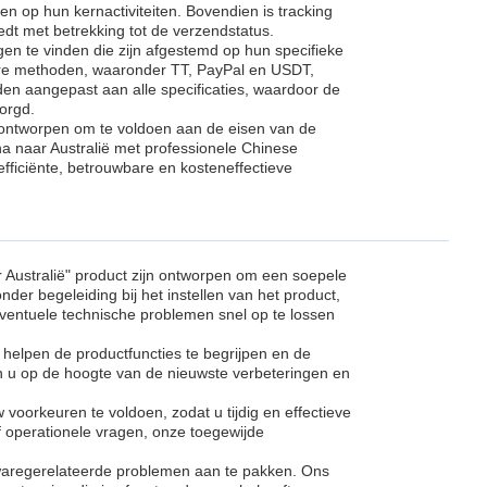
n op hun kernactiviteiten. Bovendien is tracking
edt met betrekking tot de verzendstatus.
gen te vinden die zijn afgestemd op hun specifieke
ere methoden, waaronder TT, PayPal en USDT,
en aangepast aan alle specificaties, waardoor de
borgd.
 ontworpen om te voldoen aan de eisen van de
na naar Australië met professionele Chinese
efficiënte, betrouwbare en kosteneffectieve
 Australië" product zijn ontworpen om een soepele
nder begeleiding bij het instellen van het product,
ventuele technische problemen snel op te lossen
helpen de productfuncties te begrijpen en de
n u op de hoogte van de nieuwste verbeteringen en
voorkeuren te voldoen, zodat u tijdig en effectieve
 of operationele vragen, onze toegewijde
waregerelateerde problemen aan te pakken. Ons