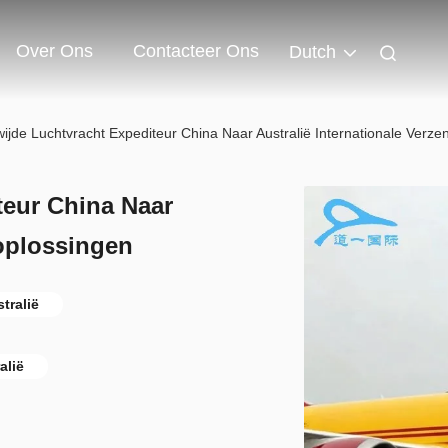
Over Ons
Contacteer Ons
Dutch
ijde Luchtvracht Expediteur China Naar Australië Internationale Verz
teur China Naar
doplossingen
tralië
alië