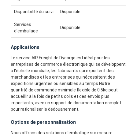
Visite d'usine
Disponibilité du suivi
Disponible
Contrôle de la qualité
Services
Disponible
d'emballage
Contact
Causez Maintenant
Applications
Le service AIR Freight de Dycargo est idéal pour les
entreprises de commerce électronique qui se développent
à l'échelle mondiale, les fabricants qui exportent des
Fret international en avant
marchandises et les entreprises qui nécessitent des
expéditions urgentes ou sensibles au temps.Notre
Fret aérien en avant
quantité de commande minimale flexible de 0.5kg peut
accueillir à la fois de petits colis et des envois plus
fret maritime
importants, avec un support de documentation complet
pour rationaliser le dédouanement.
DDP expédition de la Chine
Options de personnalisation
expédition exprès
Nous offrons des solutions d'emballage sur mesure