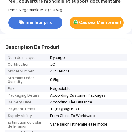
réel, couverture mondiale et support documentaire
Prix：Négociable
MOQ：0.5kg
meilleur prix
Causez Maintenant
Description De Produit
Nom de marque
Dycargo
Certification
JC
Model Number
AIR Freight
Minimum Order
0.5kg
Quantity
Prix
Négociable
Packaging Details
According Customer Packages
Delivery Time
Accoding The Distance
Payment Terms
TT,Paypay,USDT
Supply Ability
From China To Worldwide
Estimation du délai
Varie selon l'itinéraire et le mode
de livraison