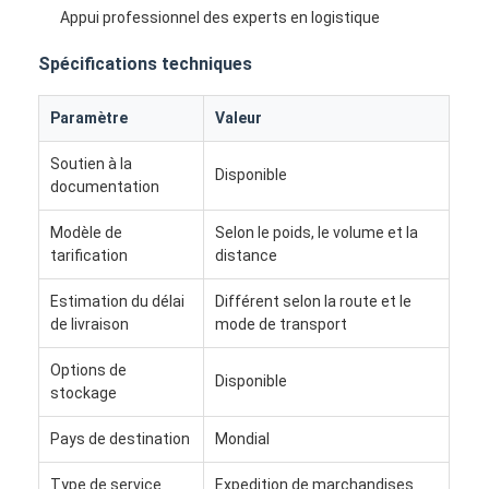
Appui professionnel des experts en logistique
Spécifications techniques
Paramètre
Valeur
Soutien à la
Disponible
documentation
Modèle de
Selon le poids, le volume et la
tarification
distance
Estimation du délai
Différent selon la route et le
de livraison
mode de transport
Aperçu
Options de
Disponible
stockage
Produits
Pays de destination
Mondial
A propos de nous
Type de service
Expedition de marchandises