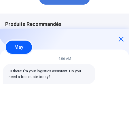
Produits Recommandés
May
4:06 AM
Hi there! I'm your logistics assistant. Do you 
need a free quote today?
Service d'expédition
Des plans de
Des solutions
aérienne DDP de
livraison de fret
mondiales de
Chine vers les pays
internationaux
transport
du monde entier,
personnalisés
international 
livraison porte à
conçus pour
marchandises
Meilleur prix
Meilleur prix
Meilleur p
porte
répondre aux
assurant le
demandes uniques
mouvement de
d'expédition et
marchandises
optimiser
une document
efficacement les
complète et de
Aperçu
Au sujet de
Contactez-
Desktop
coûts de fret
capacités de s
nous
nous
Site