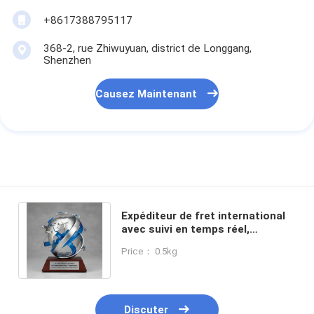
+8617388795117
368-2, rue Zhiwuyuan, district de Longgang,
Shenzhen
Causez Maintenant
Expéditeur de fret international
avec suivi en temps réel,
couverture mondiale et support
Price： 0.5kg
documentaire
Discuter