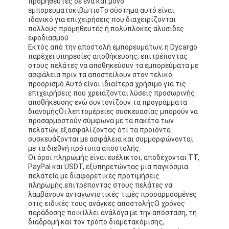
προμηθευτές σε ένα και μόνο
εμπορευματοκιβώτιοΤο σύστημα αυτό είναι
ιδανικό για επιχειρήσεις που διαχειρίζονται
πολλούς προμηθευτές ή πολύπλοκες αλυσίδες
εφοδιασμού.
Εκτός από την αποστολή εμπορευμάτων, η Dycargo
παρέχει υπηρεσίες αποθήκευσης, επιτρέποντας
στους πελάτες να αποθηκεύουν τα εμπορεύματα με
ασφάλεια πριν τα αποστείλουν στον τελικό
προορισμό.Αυτό είναι ιδιαίτερα χρήσιμο για τις
επιχειρήσεις που χρειάζονται λύσεις προσωρινής
αποθήκευσης ενώ συντονίζουν τα προγράμματα
διανομήςΟι λεπτομέρειες συσκευασίας μπορούν να
προσαρμοστούν σύμφωνα με τα πακέτα των
πελατών, εξασφαλίζοντας ότι τα προϊόντα
συσκευάζονται με ασφάλεια και συμμορφώνονται
με τα διεθνή πρότυπα αποστολής.
Οι όροι πληρωμής είναι ευέλικτοι, αποδέχονται TT,
PayPal και USDT, εξυπηρετώντας μια παγκόσμια
πελατεία με διαφορετικές προτιμήσεις
πληρωμής.επιτρέποντας στους πελάτες να
λαμβάνουν ανταγωνιστικές τιμές προσαρμοσμένες
στις ειδικές τους ανάγκες αποστολήςΟ χρόνος
παράδοσης ποικίλλει ανάλογα με την απόσταση, τη
διαδρομή και τον τρόπο διαμετακόμισης,