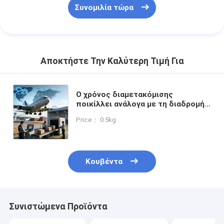
Συνομιλία τώρα
Αποκτήστε Την Καλύτερη Τιμή Για
Ο χρόνος διαμετακόμισης
ποικίλλει ανάλογα με τη διαδρομή
και τον τρόπο διεθνής
Price： 0.5kg
διαμετακόμιση προσφορά
τεκμηρίωσης χειρισμός και
βασισμένο στο βάρος μοντέλο
τιμολόγησης για τη μεταφορά
Κουβέντα
Συνιστώμενα Προϊόντα