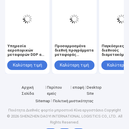
Υπηρεσία
Προσαρμοσμένα
Παγκόσμιες λ
αεροπορικών
διεθνή προγράμματα
διεθνούς
μεταφορών DDP από
μεταφοράς
διαμετακόμισ
την Κίνα σε χώρες
εμπορευμάτων που
εμπορευμάτω
του κόσμου Παροχή
έχουν σχεδιαστεί
διασφαλίζουν
Καλύτερη τιμή
Καλύτερη τιμή
Καλύτερη 
από πόρτα σε πόρτα
για να
μετακίνηση
ανταποκριθούν στις
εμπορευμάτω
μοναδικές
ολοκληρωμέν
απαιτήσεις της
δυνατότητες
ναυτιλίας και να
τεκμηρίωσης 
Αρχική
Περίπου
επαφή
Desktop
βελτιστοποιήσουν
παρακολούθη
αποτελεσματικά τα
Σελίδα
εμείς
Site
κόστη μεταφοράς
Sitemap
Πολιτική μυστικότητας
εμπορευμάτων
Ποιότητα
Διεθνές φορτίο μπροστινό
Κίνα εργοστάσιο.Copyright
© 2026 SHENZHEN DAOYI INTERNATIONAL LOGISTICS CO., LTD.. All
Rights Reserved.