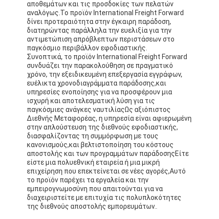
αποθεμάτων και τις προσδοκίες των πελατών
ΦΟΡΤΙΟ ΡΑΓΩΝ
αναλόγως.Το προϊόν International Freight Forward
δίνει προτεραιότητα στην έγκαιρη παράδοση,
Ναυπηγεία στο Αμαζόνιο
διατηρώντας παράλληλα την ευελιξία για την
αντιμετώπιση απρόβλεπτων περιστάσεων στο
παγκόσμιο περιβάλλον εφοδιαστικής.
Μεταφορές φορτηγών
Συνοπτικά, το προϊόν International Freight Forward
συνδυάζει την παρακολούθηση σε πραγματικό
Υπηρεσία αποθήκευσης
χρόνο, την εξειδικευμένη επεξεργασία εγγράφων,
ευέλικτα χρονοδιαγράμματα παράδοσης,και
υπηρεσίες ενοποίησης για να προσφέρουν μια
ισχυρή και αποτελεσματική λύση για τις
παγκόσμιες ανάγκες ναυτιλίαςΩς αξιόπιστος
Διεθνής Μεταφορέας, η υπηρεσία είναι αφιερωμένη
στην απλούστευση της διεθνούς εφοδιαστικής,
διασφαλίζοντας τη συμμόρφωση με τους
κανονισμούς,και βελτιστοποίηση του κόστους
αποστολής και των προγραμμάτων παράδοσηςΕίτε
είστε μια πολυεθνική εταιρεία ή μια μικρή
επιχείρηση που επεκτείνεται σε νέες αγορές,Αυτό
το προϊόν παρέχει τα εργαλεία και την
εμπειρογνωμοσύνη που απαιτούνται για να
διαχειριστείτε με επιτυχία τις πολυπλοκότητες
της διεθνούς αποστολής εμπορευμάτων..