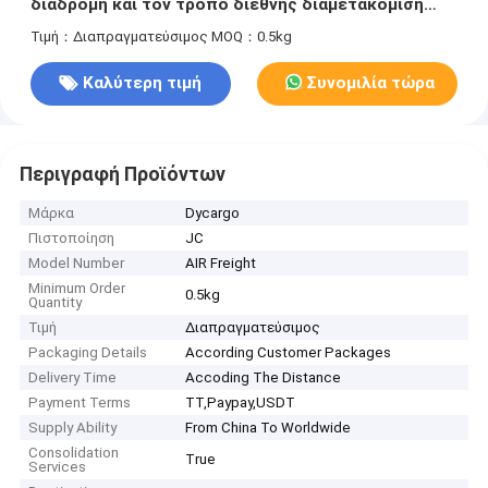
διαδρομή και τον τρόπο διεθνής διαμετακόμιση
προσφορά τεκμηρίωσης χειρισμός και βασισμένο
Τιμή：Διαπραγματεύσιμος
MOQ：0.5kg
στο βάρος μοντέλο τιμολόγησης για τη μεταφορά
Καλύτερη τιμή
Συνομιλία τώρα
Περιγραφή Προϊόντων
Μάρκα
Dycargo
Πιστοποίηση
JC
Model Number
AIR Freight
Minimum Order
0.5kg
Quantity
Τιμή
Διαπραγματεύσιμος
Packaging Details
According Customer Packages
Delivery Time
Accoding The Distance
Payment Terms
TT,Paypay,USDT
Supply Ability
From China To Worldwide
Consolidation
True
Services