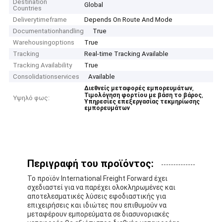
Destination
Global
Countries
Deliverytimeframe
Depends On Route And Mode
Documentationhandling
True
Warehousingoptions
True
Tracking
Real-time Tracking Available
Tracking Availability
True
Consolidationservices
Available
,
Διεθνείς μεταφορές εμπορευμάτων
,
Τιμολόγηση φορτίου με βάση το βάρος
Υψηλό φως:
Υπηρεσίες επεξεργασίας τεκμηρίωσης
εμπορευμάτων
Περιγραφή του προϊόντος:
Το προϊόν International Freight Forward έχει
σχεδιαστεί για να παρέχει ολοκληρωμένες και
αποτελεσματικές λύσεις εφοδιαστικής για
επιχειρήσεις και ιδιώτες που επιθυμούν να
μεταφέρουν εμπορεύματα σε διασυνοριακές