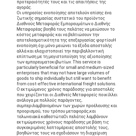
προτεραιότητές τους και τις απαιτήσεις της
Γύρος εργοστασίων
αγοράς.
Οι υπηρεσίες ενοποίησης αποτελούν επίσης ένα
ζωτικής σημασίας συστατικό του προϊόντος
Ποιοτικός έλεγχος
Διεθνούς Μεταφοράς Εμπορευμάτων.ο Διεθνής
Μεταφορέας βοηθά τους πελάτες να μειώσουν το
επαφή
κόστος μεταφοράς και να βελτιώσουν την
αποτελεσματικότητα της επεξεργασίας φορτίουΗ
ενοποίηση όχι μόνο μειώνει τα έξοδα αποστολής
Συνομιλία τώρα
αλλά και ελαχιστοποιεί την περιβαλλοντική
επίπτωση με τη μεγιστοποίηση της αξιοποίησης
των εμπορευματοκιβωτίων. This service is
particularly beneficial for small and medium-sized
Διεθνές φορτίο μπροστινό
enterprises that may not have large volumes of
goods to ship individually but still want to benefit
from cost-effective international freight solutions.
Εναέρια μεταφορά μπροστινή
Ο εκτιμώμενος χρόνος παράδοσης για αποστολές
που χειρίζονται οι Διεθνείς Μεταφορείς ποικίλλει
θαλάσσιο φορτίο
ανάλογα με πολλούς παράγοντες,
συμπεριλαμβανομένων των χωρών προέλευσης και
προορισμού, του τρόπου μεταφοράς,και
DDP Ναυτιλία από την Κίνα
τελωνειακά καθεστώταΟι πελάτες λαμβάνουν
εκτιμώμενους χρόνους παράδοσης με βάση τις
εκφράστε τη ναυτιλία
συγκεκριμένες λεπτομέρειες αποστολής τους,
βοηθώντας τους να σχεδιάσουν τη διαχείριση