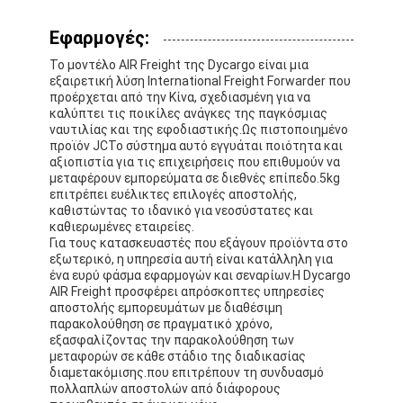
Εφαρμογές:
Το μοντέλο AIR Freight της Dycargo είναι μια
εξαιρετική λύση International Freight Forwarder που
προέρχεται από την Κίνα, σχεδιασμένη για να
καλύπτει τις ποικίλες ανάγκες της παγκόσμιας
ναυτιλίας και της εφοδιαστικής.Ως πιστοποιημένο
προϊόν JCΤο σύστημα αυτό εγγυάται ποιότητα και
αξιοπιστία για τις επιχειρήσεις που επιθυμούν να
μεταφέρουν εμπορεύματα σε διεθνές επίπεδο.5kg
επιτρέπει ευέλικτες επιλογές αποστολής,
καθιστώντας το ιδανικό για νεοσύστατες και
καθιερωμένες εταιρείες.
Για τους κατασκευαστές που εξάγουν προϊόντα στο
εξωτερικό, η υπηρεσία αυτή είναι κατάλληλη για
ένα ευρύ φάσμα εφαρμογών και σεναρίων.Η Dycargo
AIR Freight προσφέρει απρόσκοπτες υπηρεσίες
αποστολής εμπορευμάτων με διαθέσιμη
παρακολούθηση σε πραγματικό χρόνο,
εξασφαλίζοντας την παρακολούθηση των
μεταφορών σε κάθε στάδιο της διαδικασίας
διαμετακόμισης.που επιτρέπουν τη συνδυασμό
πολλαπλών αποστολών από διάφορους