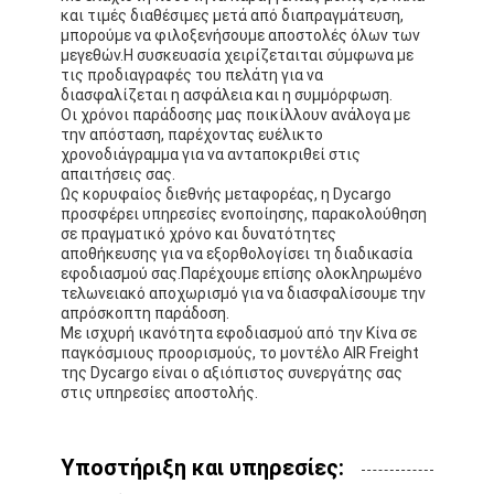
και τιμές διαθέσιμες μετά από διαπραγμάτευση,
μπορούμε να φιλοξενήσουμε αποστολές όλων των
μεγεθών.Η συσκευασία χειρίζεταιται σύμφωνα με
τις προδιαγραφές του πελάτη για να
διασφαλίζεται η ασφάλεια και η συμμόρφωση.
Οι χρόνοι παράδοσης μας ποικίλλουν ανάλογα με
την απόσταση, παρέχοντας ευέλικτο
χρονοδιάγραμμα για να ανταποκριθεί στις
απαιτήσεις σας.
Ως κορυφαίος διεθνής μεταφορέας, η Dycargo
προσφέρει υπηρεσίες ενοποίησης, παρακολούθηση
σε πραγματικό χρόνο και δυνατότητες
αποθήκευσης για να εξορθολογίσει τη διαδικασία
εφοδιασμού σας.Παρέχουμε επίσης ολοκληρωμένο
τελωνειακό αποχωρισμό για να διασφαλίσουμε την
απρόσκοπτη παράδοση.
Με ισχυρή ικανότητα εφοδιασμού από την Κίνα σε
παγκόσμιους προορισμούς, το μοντέλο AIR Freight
της Dycargo είναι ο αξιόπιστος συνεργάτης σας
στις υπηρεσίες αποστολής.
Υποστήριξη και υπηρεσίες: