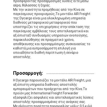
προσφέροντας προσαρμόσιμες λύσεις είτε μέσω
αέρα, θάλασσας ή ξηράς.
Με την ικανότητα προμήθειας από την Κίνα σε
παγκόσμιους προορισμούς,Το μοντέλο AIR Freight
της Dycargo είναι μια ολοκληρωμένη υπηρεσία
διεθνούς μεταφορικού μεταφορικού που
υποστηρίζει τις επιχειρήσεις στην επέκταση της
παγκόσμιας εμβέλειας τους αποτελεσματικά και
αξιόπισταΟ συνδυασμός υπηρεσιών ενοποίησης,
παρακολούθησης σε πραγματικό χρόνο,
αποθήκευσης και προσαρμόσιμης συσκευασίας το
καθιστά μια ευπροσάρμοστη επιλογή για
οποιαδήποτε διεθνή περίπτωση ή σενάριο
αποστολής.
Προσαρμογή:
Η Dycargo παρουσιάζει το μοντέλο AIR Freight, μια
αξιόπιστη υπηρεσία διεθνούς αποστολής
εμπορευμάτων που προέρχεται από την Κίνα.Το
προϊόν μας International Freight Forwarder
εξασφαλίζει ασφαλείς και αποτελεσματικές λύσεις
αποστολής προσαρμοσμένες στις ανάγκες σας.
Με ελάχιστη ποσότητα παραγγελίας μόλις 0,5 κιλά