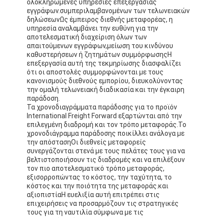
ολοκληρωμένες υπηρεσίες επεξεργασίας
εγγράφων.συμπεριλαμβανομένων των τελωνειακών
δηλώσεωνΩς έμπειρος διεθνής μεταφορέας, η
υπηρεσία αναλαμβάνει την ευθύνη για την
αποτελεσματική διαχείριση όλων των
απαιτούμενων εγγράφων,μείωση του κινδύνου
καθυστερήσεων ή ζητημάτων συμμόρφωσηςΗ
επεξεργασία αυτή της τεκμηρίωσης διασφαλίζει
ότι οι αποστολές συμμορφώνονται με τους
κανονισμούς διεθνούς εμπορίου, διευκολύνοντας
την ομαλή τελωνειακή διαδικασία και την έγκαιρη
παράδοση.
Τα χρονοδιαγράμματα παράδοσης για το προϊόν
International Freight Forward εξαρτώνται από την
επιλεγμένη διαδρομή και τον τρόπο μεταφοράς.Το
χρονοδιάγραμμα παράδοσης ποικίλλει ανάλογα με
την απόστασηΟι διεθνείς μεταφορείς
συνεργάζονται στενά με τους πελάτες τους για να
βελτιστοποιήσουν τις διαδρομές και να επιλέξουν
Αρχική Σελίδα
τον πιο αποτελεσματικό τρόπο μεταφοράς,
εξισορροπώντας το κόστος, την ταχύτητα, το
Προϊόντα
κόστος και την ποιότητα της μεταφοράς.και
αξιοπιστίαΗ ευελιξία αυτή επιτρέπει στις
επιχειρήσεις να προσαρμόζουν τις στρατηγικές
Σχετικά με εμάς
τους για τη ναυτιλία σύμφωνα με τις