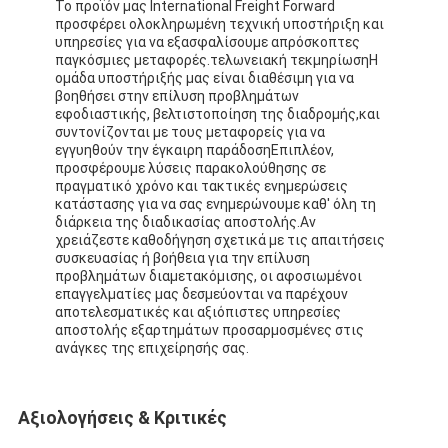
Το προϊόν μας International Freight Forward
προσφέρει ολοκληρωμένη τεχνική υποστήριξη και
υπηρεσίες για να εξασφαλίσουμε απρόσκοπτες
παγκόσμιες μεταφορές.τελωνειακή τεκμηρίωσηΗ
ομάδα υποστήριξής μας είναι διαθέσιμη για να
βοηθήσει στην επίλυση προβλημάτων
εφοδιαστικής, βελτιστοποίηση της διαδρομής,και
συντονίζονται με τους μεταφορείς για να
εγγυηθούν την έγκαιρη παράδοσηΕπιπλέον,
προσφέρουμε λύσεις παρακολούθησης σε
πραγματικό χρόνο και τακτικές ενημερώσεις
κατάστασης για να σας ενημερώνουμε καθ' όλη τη
διάρκεια της διαδικασίας αποστολής.Αν
χρειάζεστε καθοδήγηση σχετικά με τις απαιτήσεις
συσκευασίας ή βοήθεια για την επίλυση
προβλημάτων διαμετακόμισης, οι αφοσιωμένοι
επαγγελματίες μας δεσμεύονται να παρέχουν
αποτελεσματικές και αξιόπιστες υπηρεσίες
αποστολής εξαρτημάτων προσαρμοσμένες στις
ανάγκες της επιχείρησής σας.
Αξιολογήσεις & Κριτικές