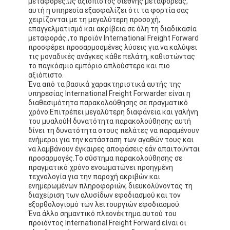
μεταφορές.Ως αξιόπιστος διεθνής μεταφορέας,
αυτή η υπηρεσία εξασφαλίζει ότι τα φορτία σας
χειρίζονται με τη μεγαλύτερη προσοχή,
επαγγελματισμό και ακρίβεια σε όλη τη διαδικασία
μεταφοράς.,το προϊόν International Freight Forward
προσφέρει προσαρμοσμένες λύσεις για να καλύψει
τις μοναδικές ανάγκες κάθε πελάτη, καθιστώντας
το παγκόσμιο εμπόριο απλούστερο και πιο
αξιόπιστο.
Ένα από τα βασικά χαρακτηριστικά αυτής της
υπηρεσίας International Freight Forwarder είναι η
διαθεσιμότητα παρακολούθησης σε πραγματικό
χρόνο.Επιτρέπει μεγαλύτερη διαφάνεια και γαλήνη
του μυαλούΗ δυνατότητα παρακολούθησης αυτή
δίνει τη δυνατότητα στους πελάτες να παραμένουν
ενήμεροι για την κατάσταση των αγαθών τους και
να λαμβάνουν έγκαιρες αποφάσεις εάν απαιτούνται
προσαρμογές.Το σύστημα παρακολούθησης σε
πραγματικό χρόνο ενσωματώνει προηγμένη
τεχνολογία για την παροχή ακριβών και
ενημερωμένων πληροφοριών, διευκολύνοντας τη
διαχείριση των αλυσίδων εφοδιασμού και τον
εξορθολογισμό των λειτουργιών εφοδιασμού.
Ένα άλλο σημαντικό πλεονέκτημα αυτού του
προϊόντος International Freight Forward είναι οι