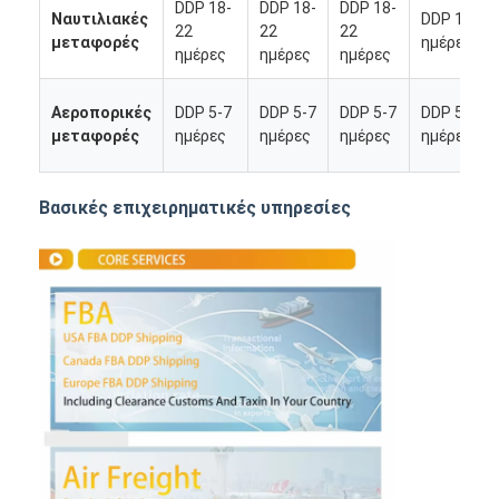
DDP 18-
DDP 18-
DDP 18-
Ναυτιλιακές
DDP 18-22
Γύρος εργοστασίων
22
22
22
μεταφορές
ημέρες
ημέρες
ημέρες
ημέρες
Ποιοτικός έλεγχος
Αεροπορικές
DDP 5-7
DDP 5-7
DDP 5-7
DDP 5-7
επαφή
μεταφορές
ημέρες
ημέρες
ημέρες
ημέρες
Νέα
Βασικές επιχειρηματικές υπηρεσίες
Όλες οι περιπτώσεις
Συνομιλία τώρα
Διεθνές φορτίο μπροστινό
Εναέρια μεταφορά μπροστινή
θαλάσσιο φορτίο