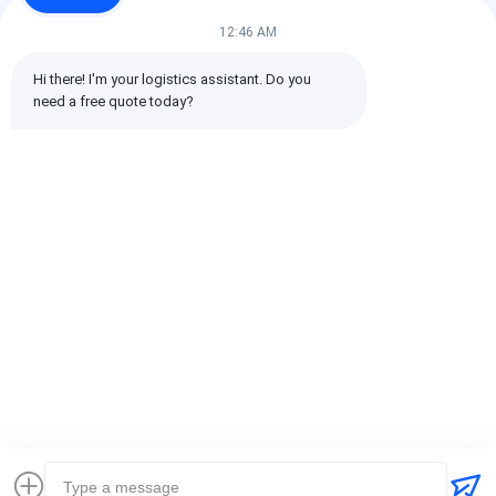
12:46 AM
Όλες οι κριτικές
Hi there! I'm your logistics assistant. Do you 
need a free quote today?
emin
Χρήσιμο (10w+)
时效快渠道稳定
Ετικέττες:
Παγκόσμιος μεταφορέας
διεθνής ναυτιλία αποστολέων φορτίου
Διαμεταφορέας Logistics