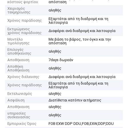
κόστους φορτίου
απόσταση
Χειρισμός
αληθής
τεκμηρίωσης
Εξαρτάται από τη διαδρομή και τη
Χρόνος παράδοσης
λειτουργία
Εκτιμώμενος
Διαφέρει ανά διαδρομή και λειτουργία
χρόνος παράδοσης
Μοντέλο
Με βάση το βάρος, τον όγκο και την
τιμολόγησης
απόσταση
Επιλογές
αληθής
αποθήκευσης
Αποθήκευση
7days δωρεάν
Αποθήκη
αληθής
Αποθήκευση
Χρόνος διέλευσης
Διαφέρει ανά διαδρομή και λειτουργία
Εξαρτάται από τη διαδρομή και τη
Χρόνος παράδοσης
λειτουργία
Εκτελωνισμός
αληθής
Ασφάλιση
Διατίθεται κατόπιν αιτήματος
Αποθήκευση
αληθής
υπηρεσίες
αληθής
συσκευασίας
Εμπορικός Όρος
FOB EXW DDP DDU,FOB,EXW,DDP,DDU