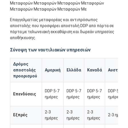
Μεταφορών Μεταφορών Μεταφορών Μεταφορών
Μεταφορών Μεταφορών Μεταφορών Με
Επαγγελματίας μεταφορέας και αντιπρόσωπος
αποστολής που προσφέρει αποστολή DDP από πόρτα σε
πόρτα με τελωνειακή εκκαθάριση και δωρεάν υπηρεσίες
αποθήκευσης.
Σύνοψη των ναυτιλιακών υπηρεσιών
Δρόμος
αποστολής
Αμερική
Ελλάδα
Καναδά
Αυστραλί
προορισμού
DDP 5-7
DDP 5-7
DDP 5-7
DDP 5-7
Επενδύσεις
Αρχική Σελίδα
ημέρες
ημέρες
ημέρες
ημέρες
Προϊόντα
2-3
2-3
2-3
Εξπρές
2-3 ημέρε
ημέρες
ημέρες
ημέρες
Σχετικά με εμάς