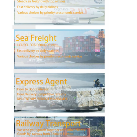
DDP Ναυτιλία από την Κίνα
εκφράστε τη ναυτιλία
ΦΟΡΤΙΟ ΡΑΓΩΝ
Ναυπηγεία στο Αμαζόνιο
Μεταφορές φορτηγών
Υπηρεσία αποθήκευσης