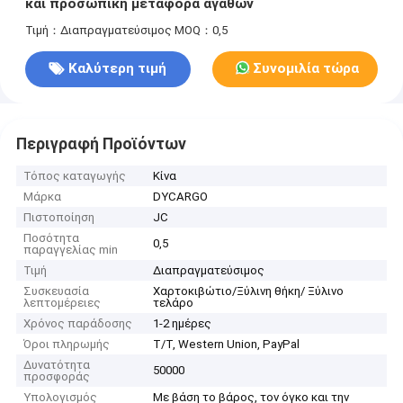
και προσωπική μεταφορά αγαθών
Τιμή：Διαπραγματεύσιμος
MOQ：0,5
Καλύτερη τιμή
Συνομιλία τώρα
Περιγραφή Προϊόντων
Τόπος καταγωγής
Κίνα
Μάρκα
DYCARGO
Πιστοποίηση
JC
Ποσότητα
0,5
παραγγελίας min
Τιμή
Διαπραγματεύσιμος
Συσκευασία
Χαρτοκιβώτιο/Ξύλινη θήκη/ Ξύλινο
λεπτομέρειες
τελάρο
Χρόνος παράδοσης
1-2 ημέρες
Όροι πληρωμής
T/T, Western Union, PayPal
Δυνατότητα
50000
προσφοράς
Υπολογισμός
Με βάση το βάρος, τον όγκο και την