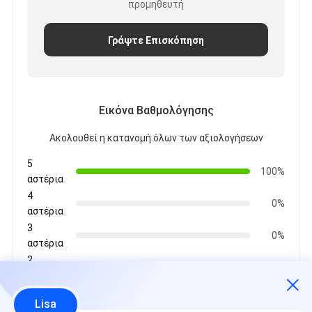
προμηθευτή
Γράψτε Επισκόπηση
Εικόνα Βαθμολόγησης
Ακολουθεί η κατανομή όλων των αξιολογήσεων
5
100%
αστέρια
4
0%
αστέρια
3
0%
αστέρια
2
0%
αστέρια
1
0%
Lisa
αστέρια