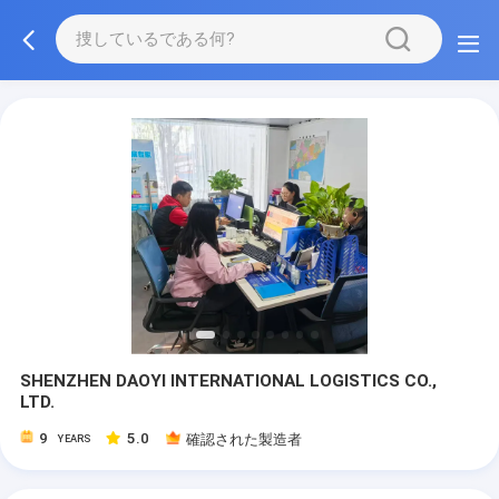
SHENZHEN DAOYI INTERNATIONAL LOGISTICS CO.,
LTD.
9
5.0
確認された製造者
YEARS