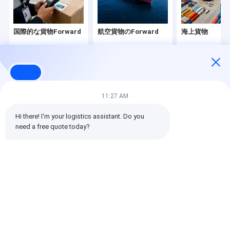
国際的な貨物Forward
航空貨物のForward
海上貨物
Desktop Site
ホーム
企業情報
お問い合わせ
11:27 AM
地図
プライバシーポリシー規約
品質
国際的な貨物Forward
中国工場.Copyright © 2026 SHENZHEN
Hi there! I'm your logistics assistant. Do you 
DAOYI INTERNATIONAL LOGISTICS CO., LTD.. All Rights Reserved.
need a free quote today?
ホーム
製品
企業情報