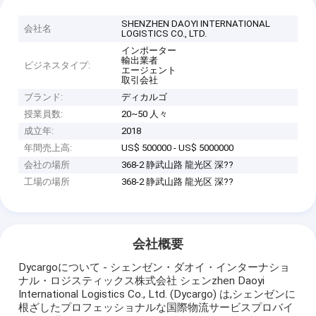
SHENZHEN DAOYI INTERNATIONAL
会社名
LOGISTICS CO., LTD.
インポーター
輸出業者
ビジネスタイプ:
エージェント
取引会社
ブランド:
ディカルゴ
授業員数:
20~50 人々
成立年:
2018
年間売上高:
US$ 500000 - US$ 5000000
会社の場所
368-2 静武山路 龍光区 深??
工場の場所
368-2 静武山路 龍光区 深??
会社概要
Dycargoについて - シェンゼン・ダオイ・インターナショ
ナル・ロジスティックス株式会社 シェンzhen Daoyi
International Logistics Co., Ltd. (Dycargo) は,シェンゼンに
根ざしたプロフェッショナルな国際物流サービスプロバイ