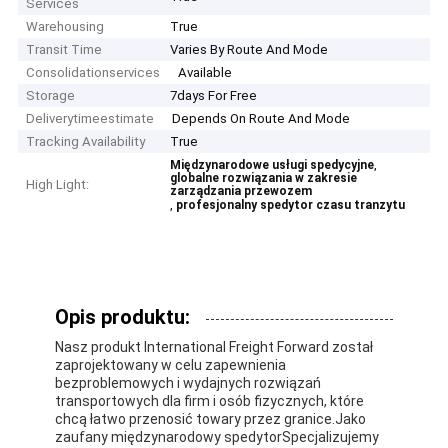
Services
Warehousing
True
Transit Time
Varies By Route And Mode
Consolidationservices
Available
Storage
7days For Free
Deliverytimeestimate
Depends On Route And Mode
Tracking Availability
True
,
Międzynarodowe usługi spedycyjne
globalne rozwiązania w zakresie
High Light:
zarządzania przewozem
,
profesjonalny spedytor czasu tranzytu
Opis produktu:
Nasz produkt International Freight Forward został
zaprojektowany w celu zapewnienia
bezproblemowych i wydajnych rozwiązań
transportowych dla firm i osób fizycznych, które
chcą łatwo przenosić towary przez granice.Jako
zaufany międzynarodowy spedytorSpecjalizujemy