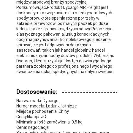
międzynarodowej branży spedycyjnej.
Podsumowując,Produkt Dycargo AIR Freight jest
doskonałym rozwiązaniem dla międzynarodowych
spedytorów, które spełnia różne potrzeby w
zakresie przewozów  od małych paczek po duże
ładunki  przez granice międzynarodowePołączenie
elastycznego pakowania, usług konsolidacyjnych,
opcji magazynowania i kompleksowego śledzenia
sprawia, że jest odpowiedni do różnych
zastosowań, takich jak handel globalny, handel
elektroniczny,łańcuchy dostaw produkcjiWybierając
Dycargo, klienci uzyskują dostęp do wiarygodnego
partnera zdolnego do profesjonalnego i wydajnego
świadczenia usług spedycyjnych na całym świecie.
Dostosowanie:
Nazwa marki: Dycargo
Numer modelu: Ładunki lotnicze
Miejsce pochodzenia: Chiny
Certyfikacja: JC
Minimalna ilość zamówienia: 0,5 kg
Cena: negocjacja
Szczegóły opakowania: Zgodnie z opakowaniami