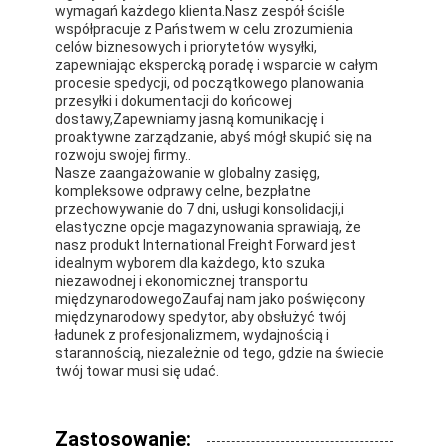
wymagań każdego klienta.Nasz zespół ściśle
Wycieczka po fabryce
współpracuje z Państwem w celu zrozumienia
celów biznesowych i priorytetów wysyłki,
Kontrola jakości
zapewniając ekspercką poradę i wsparcie w całym
procesie spedycji, od początkowego planowania
przesyłki i dokumentacji do końcowej
Skontaktuj się z nami
dostawy,Zapewniamy jasną komunikację i
proaktywne zarządzanie, abyś mógł skupić się na
Rozmawiaj teraz.
rozwoju swojej firmy..
Nasze zaangażowanie w globalny zasięg,
kompleksowe odprawy celne, bezpłatne
przechowywanie do 7 dni, usługi konsolidacji,i
elastyczne opcje magazynowania sprawiają, że
Spedycja Międzynarodowa
nasz produkt International Freight Forward jest
idealnym wyborem dla każdego, kto szuka
niezawodnej i ekonomicznej transportu
Spedycja lotnicza
międzynarodowegoZaufaj nam jako poświęcony
międzynarodowy spedytor, aby obsłużyć twój
Fracht morski
ładunek z profesjonalizmem, wydajnością i
starannością, niezależnie od tego, gdzie na świecie
twój towar musi się udać.
Dostawa DDP z Chin
ekspresowa WYSYŁKA
Zastosowanie: