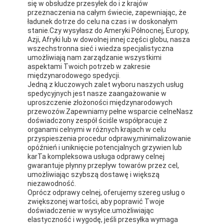
się w obsłudze przesyłek do i z krajów
przeznaczenia na całym świecie, zapewniając, że
ładunek dotrze do celu na czas i w doskonałym
stanie.Czy wysyłasz do Ameryki Północnej, Europy,
Azji, Afryki lub w dowolnej innej części globu, nasza
wszechstronna sieć i wiedza specjalistyczna
umożliwiają nam zarządzanie wszystkimi
aspektami Twoich potrzeb w zakresie
międzynarodowego spedycji.
Jedną z kluczowych zalet wyboru naszych usług
spedycyjnych jest nasze zaangażowanie w
uproszczenie złożoności międzynarodowych
przewozów.Zapewniamy pełne wsparcie celneNasz
doświadczony zespół ściśle współpracuje z
organami celnymi w różnych krajach w celu
przyspieszenia procedur odprawy,minimalizowanie
opóźnień i uniknięcie potencjalnych grzywien lub
karTa kompleksowa usługa odprawy celnej
gwarantuje płynny przepływ towarów przez cel,
umożliwiając szybszą dostawę i większą
niezawodność.
Oprócz odprawy celnej, oferujemy szereg usług o
zwiększonej wartości, aby poprawić Twoje
doświadczenie w wysyłce.umożliwiając
elastyczność i wygodę, jeśli przesyłka wymaga