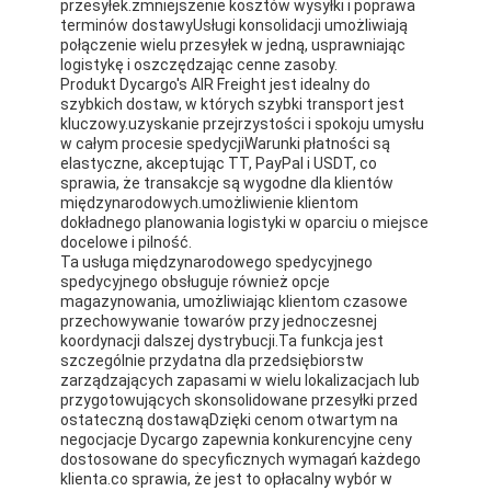
przesyłek.zmniejszenie kosztów wysyłki i poprawa
terminów dostawyUsługi konsolidacji umożliwiają
połączenie wielu przesyłek w jedną, usprawniając
logistykę i oszczędzając cenne zasoby.
Produkt Dycargo's AIR Freight jest idealny do
szybkich dostaw, w których szybki transport jest
kluczowy.uzyskanie przejrzystości i spokoju umysłu
w całym procesie spedycjiWarunki płatności są
elastyczne, akceptując TT, PayPal i USDT, co
sprawia, że transakcje są wygodne dla klientów
międzynarodowych.umożliwienie klientom
dokładnego planowania logistyki w oparciu o miejsce
docelowe i pilność.
Ta usługa międzynarodowego spedycyjnego
spedycyjnego obsługuje również opcje
magazynowania, umożliwiając klientom czasowe
przechowywanie towarów przy jednoczesnej
koordynacji dalszej dystrybucji.Ta funkcja jest
szczególnie przydatna dla przedsiębiorstw
zarządzających zapasami w wielu lokalizacjach lub
przygotowujących skonsolidowane przesyłki przed
ostateczną dostawąDzięki cenom otwartym na
negocjacje Dycargo zapewnia konkurencyjne ceny
dostosowane do specyficznych wymagań każdego
klienta.co sprawia, że jest to opłacalny wybór w