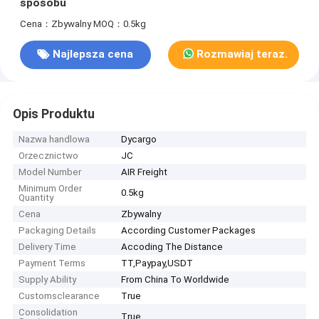
sposobu
Cena：Zbywalny
MOQ：0.5kg
Najlepsza cena
Rozmawiaj teraz.
Opis Produktu
Nazwa handlowa
Dycargo
Orzecznictwo
JC
Model Number
AIR Freight
Minimum Order
0.5kg
Quantity
Cena
Zbywalny
Packaging Details
According Customer Packages
Delivery Time
Accoding The Distance
Payment Terms
TT,Paypay,USDT
Supply Ability
From China To Worldwide
Customsclearance
True
Consolidation
True