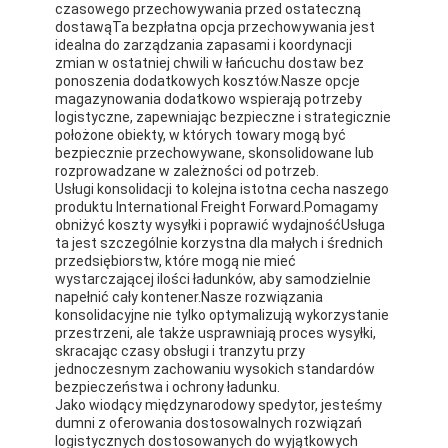
czasowego przechowywania przed ostateczną
dostawąTa bezpłatna opcja przechowywania jest
idealna do zarządzania zapasami i koordynacji
zmian w ostatniej chwili w łańcuchu dostaw bez
ponoszenia dodatkowych kosztów.Nasze opcje
magazynowania dodatkowo wspierają potrzeby
logistyczne, zapewniając bezpieczne i strategicznie
położone obiekty, w których towary mogą być
bezpiecznie przechowywane, skonsolidowane lub
rozprowadzane w zależności od potrzeb.
Usługi konsolidacji to kolejna istotna cecha naszego
produktu International Freight Forward.Pomagamy
obniżyć koszty wysyłki i poprawić wydajnośćUsługa
ta jest szczególnie korzystna dla małych i średnich
przedsiębiorstw, które mogą nie mieć
wystarczającej ilości ładunków, aby samodzielnie
napełnić cały kontener.Nasze rozwiązania
konsolidacyjne nie tylko optymalizują wykorzystanie
przestrzeni, ale także usprawniają proces wysyłki,
Dom
skracając czasy obsługi i tranzytu przy
jednoczesnym zachowaniu wysokich standardów
Produkty
bezpieczeństwa i ochrony ładunku.
Jako wiodący międzynarodowy spedytor, jesteśmy
O nas
dumni z oferowania dostosowalnych rozwiązań
logistycznych dostosowanych do wyjątkowych