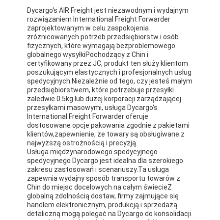
Transport kolejowy
Dycargo's AIR Freight jest niezawodnym i wydajnym
rozwiązaniem International Freight Forwarder
Wyślij do Amazonu
zaprojektowanym w celu zaspokojenia
zróżnicowanych potrzeb przedsiębiorstw i osób
fizycznych, które wymagają bezproblemowego
Transport ciężarowy
globalnego wysyłkiPochodzący z Chin i
certyfikowany przez JC, produkt ten służy klientom
Usługa magazynowania
poszukującym elastycznych i profesjonalnych usług
spedycyjnych.Niezależnie od tego, czy jesteś małym
przedsiębiorstwem, które potrzebuje przesyłki
zaledwie 0.5kg lub dużej korporacji zarządzającej
przesyłkami masowymi, usługa Dycargo's
International Freight Forwarder oferuje
dostosowane opcje pakowania zgodnie z pakietami
klientów,zapewnienie, że towary są obsługiwane z
najwyższą ostrożnością i precyzją.
Usługa międzynarodowego spedycyjnego
spedycyjnego Dycargo jest idealna dla szerokiego
zakresu zastosowań i scenariuszy.Ta usługa
zapewnia wydajny sposób transportu towarów z
Chin do miejsc docelowych na całym świecieZ
globalną zdolnością dostaw, firmy zajmujące się
handlem elektronicznym, produkcją i sprzedażą
detaliczną mogą polegać na Dycargo do konsolidacji