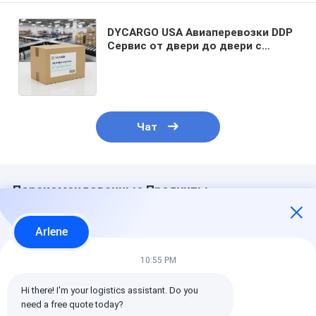
DYCARGO USA Авиаперевозки DDP
Сервис от двери до двери с
доставкой за 6-12 рабочих дней и
экспертизой в таможенном
оформлении
Чат
Порекомендованные Продукты
Arlene
10:55 PM
Hi there! I'm your logistics assistant. Do you 
need a free quote today?