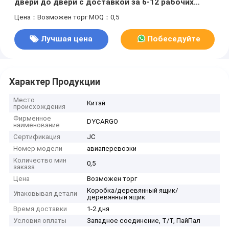
двери до двери с доставкой за 6-12 рабочих
дней и экспертизой в таможенном оформлении
Цена：Возможен торг
MOQ：0,5
Лучшая цена
Побеседуйте
теперь
Характер Продукции
Место
Китай
происхождения
Фирменное
DYCARGO
наименование
Сертификация
JC
Номер модели
авиаперевозки
Количество мин
0,5
заказа
Цена
Возможен торг
Коробка/деревянный ящик/
Упаковывая детали
деревянный ящик
Время доставки
1-2 дня
Условия оплаты
Западное соединение, Т/Т, ПайПал