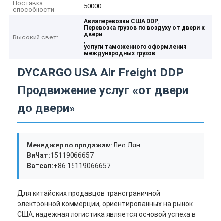
Поставка
50000
способности
,
Авиаперевозки США DDP
Перевозка грузов по воздуху от двери к
двери
Высокий свет:
,
услуги таможенного оформления
международных грузов
DYCARGO USA Air Freight DDP
Продвижение услуг «от двери
до двери»
Менеджер по продажам:
Лео Лян
ВиЧат:
15119066657
Ватсап:
+86 15119066657
Для китайских продавцов трансграничной
электронной коммерции, ориентированных на рынок
США, надежная логистика является основой успеха в