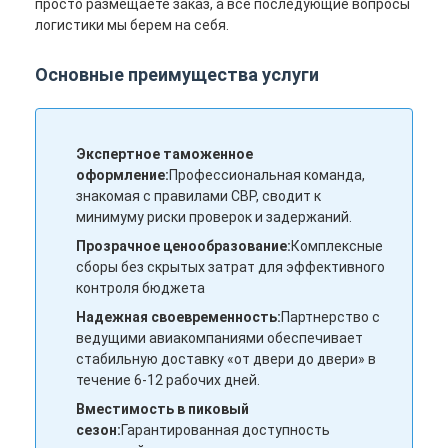
просто размещаете заказ, а все последующие вопросы
логистики мы берем на себя.
Основные преимущества услуги
Экспертное таможенное
оформление:
Профессиональная команда,
знакомая с правилами CBP, сводит к
минимуму риски проверок и задержаний.
Прозрачное ценообразование:
Комплексные
сборы без скрытых затрат для эффективного
контроля бюджета
Надежная своевременность:
Партнерство с
Главная страница
ведущими авиакомпаниями обеспечивает
стабильную доставку «от двери до двери» в
Продукция
течение 6-12 рабочих дней.
Вместимость в пиковый
О Компании
сезон:
Гарантированная доступность