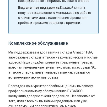
площадей даже в периоды высокого спроса
Наша фабрика
Выделенная поддержка:
Каждый клиент
получает выделенного менеджера по работе
контроль качества
с клиентами для отслеживания и решения
проблем в режиме реального времени.
контактные данные
Побеседуйте теперь
Комплексное обслуживание
Мы поддерживаем доставку на склады Amazon FBA,
Международная перевозка передняя
зарубежные склады, а также на коммерческие и жилые
адреса. Наша служба принимает различные товары,
включая генеральные грузы, текстиль, аксессуары 3C,
Перевозимый самолетами груз передний
а также специальные товары, такие как товары со
встроенными аккумуляторами.
Морские перевозки
Благодаря конкурентоспособным ценам и высокому
ДДП доставка из Китая
профессиональному обслуживанию DYCARGO
заслужила доверие тысяч продавцов. Независимо от
срочная доставка
того, являетесь ли вы новым продавцом или уже
существующим предприятием, мы можем