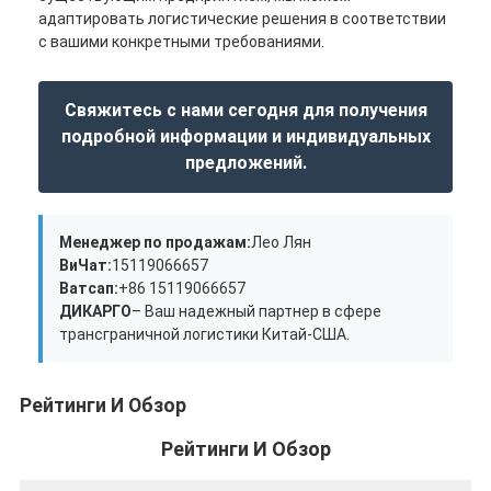
ЖЕЛЕЗНОДОРОЖНЫЕ ПЕРЕВОЗКИ
адаптировать логистические решения в соответствии
с вашими конкретными требованиями.
Отправить на Amazon
Свяжитесь с нами сегодня для получения
Грузовые перевозки
подробной информации и индивидуальных
Служба хранения
предложений.
Менеджер по продажам:
Лео Лян
ВиЧат:
15119066657
Ватсап:
+86 15119066657
ДИКАРГО
– Ваш надежный партнер в сфере
трансграничной логистики Китай-США.
Рейтинги И Обзор
Рейтинги И Обзор