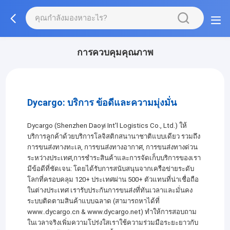
การควบคุมคุณภาพ
Dycargo: บริการ ข้อดีและความมุ่งมั่น
Dycargo (Shenzhen Daoyi Int'l Logistics Co., Ltd.) ให้
บริการลูกค้าด้วยบริการโลจิสติกสนานาชาติแบบเดียว รวมถึง
การขนส่งทางทะเล, การขนส่งทางอากาศ, การขนส่งทางด่วน
ระหว่างประเทศ,การชําระสินค้าและการจัดเก็บบริการของเรา
มีข้อดีที่ชัดเจน: โดยได้รับการสนับสนุนจากเครือข่ายระดับ
โลกที่ครอบคลุม 120+ ประเทศผ่าน 500+ ตัวแทนที่น่าเชื่อถือ
ในต่างประเทศ เรารับประกันการขนส่งที่ทันเวลาและมั่นคง
ระบบติดตามสินค้าแบบฉลาด (สามารถหาได้ที่
www..dycargo.cn & www.dycargo.net) ทําให้การสอบถาม
ในเวลาจริงเพิ่มความโปร่งใสเราใช้ความร่วมมือระยะยาวกับ