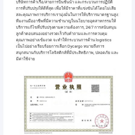
บริษัทการค้าเรือ/สายการบินชั้นนํา และกระบวนการปฏิบัติ
การที่ปรับปรุงให้ดีที่สุด เพื่อให้มีราคาที่แข่งขันได้โดยไม่เสีย
สละคุณภาพการบริการเรามุ่งมั่นในการให้บริการมาตรฐานสูง:
ทีมงานมืออาชีพที่มีความชํานาญในนโยบายอุตสาหกรรมให้
บริการแก้ไขที่ปรับปรุงตามความต้องการ, 24/7 การสนับสนุน
ลูกค้าตอบสนองอย่างรวดเร็วกับคําถามและการควบคุม
คุณภาพอย่างเข้มงวด จะทําให้กระบวนการด้าน logistics
เป็นไปอย่างเรียบร้อยการเลือก Dycargo หมายถึงการ
สนุกสนานกับบริการโลจิสติกส์ที่มีประสิทธิภาพ, ปลอดภัย และ
มีค่าใช้จ่าย