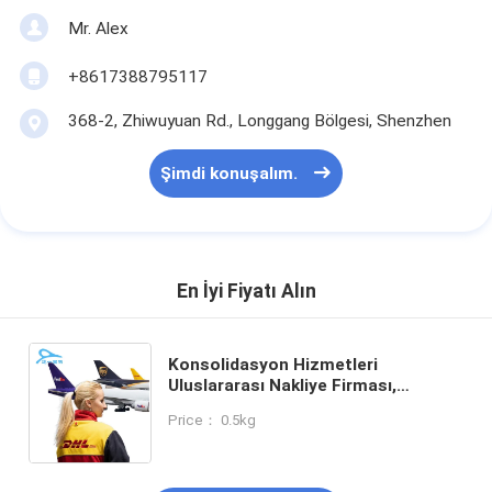
Mr. Alex
+8617388795117
368-2, Zhiwuyuan Rd., Longgang Bölgesi, Shenzhen
Şimdi konuşalım.
En İyi Fiyatı Alın
Konsolidasyon Hizmetleri
Uluslararası Nakliye Firması,
Sorunsuz Uluslararası Nakliyeyi
Price： 0.5kg
Desteklemek İçin Gerçek Zamanlı
Takip İmkanı