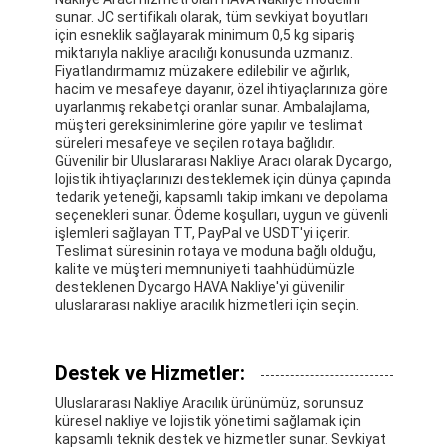
sunar. JC sertifikalı olarak, tüm sevkiyat boyutları
için esneklik sağlayarak minimum 0,5 kg sipariş
miktarıyla nakliye aracılığı konusunda uzmanız.
Fiyatlandırmamız müzakere edilebilir ve ağırlık,
hacim ve mesafeye dayanır, özel ihtiyaçlarınıza göre
uyarlanmış rekabetçi oranlar sunar. Ambalajlama,
müşteri gereksinimlerine göre yapılır ve teslimat
süreleri mesafeye ve seçilen rotaya bağlıdır.
Güvenilir bir Uluslararası Nakliye Aracı olarak Dycargo,
lojistik ihtiyaçlarınızı desteklemek için dünya çapında
tedarik yeteneği, kapsamlı takip imkanı ve depolama
seçenekleri sunar. Ödeme koşulları, uygun ve güvenli
işlemleri sağlayan TT, PayPal ve USDT'yi içerir.
Teslimat süresinin rotaya ve moduna bağlı olduğu,
kalite ve müşteri memnuniyeti taahhüdümüzle
desteklenen Dycargo HAVA Nakliye'yi güvenilir
uluslararası nakliye aracılık hizmetleri için seçin.
Destek ve Hizmetler:
Uluslararası Nakliye Aracılık ürünümüz, sorunsuz
küresel nakliye ve lojistik yönetimi sağlamak için
kapsamlı teknik destek ve hizmetler sunar. Sevkiyat