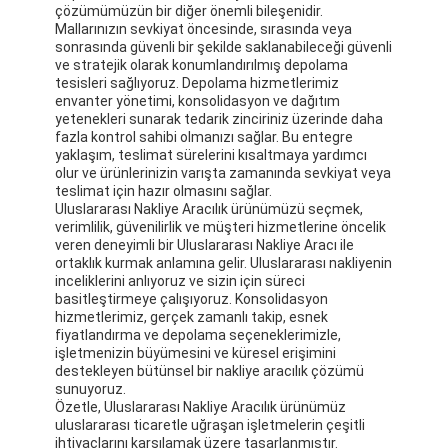
çözümümüzün bir diğer önemli bileşenidir.
Fabrika turu
Mallarınızın sevkiyat öncesinde, sırasında veya
sonrasında güvenli bir şekilde saklanabileceği güvenli
Kalite kontrol
ve stratejik olarak konumlandırılmış depolama
tesisleri sağlıyoruz. Depolama hizmetlerimiz
envanter yönetimi, konsolidasyon ve dağıtım
Bize ulaşın
yetenekleri sunarak tedarik zinciriniz üzerinde daha
fazla kontrol sahibi olmanızı sağlar. Bu entegre
Şimdi konuşalım.
yaklaşım, teslimat sürelerini kısaltmaya yardımcı
olur ve ürünlerinizin varışta zamanında sevkiyat veya
teslimat için hazır olmasını sağlar.
Uluslararası Nakliye Aracılık ürünümüzü seçmek,
verimlilik, güvenilirlik ve müşteri hizmetlerine öncelik
Uluslararası Taşımacılık
veren deneyimli bir Uluslararası Nakliye Aracı ile
ortaklık kurmak anlamına gelir. Uluslararası nakliyenin
inceliklerini anlıyoruz ve sizin için süreci
Hava Kargo Taşımacılığı
basitleştirmeye çalışıyoruz. Konsolidasyon
hizmetlerimiz, gerçek zamanlı takip, esnek
Deniz yükü
fiyatlandırma ve depolama seçeneklerimizle,
işletmenizin büyümesini ve küresel erişimini
destekleyen bütünsel bir nakliye aracılık çözümü
Çin'den DDP Nakliye
sunuyoruz.
Özetle, Uluslararası Nakliye Aracılık ürünümüz
Ekspres kargo
uluslararası ticaretle uğraşan işletmelerin çeşitli
ihtiyaçlarını karşılamak üzere tasarlanmıştır.