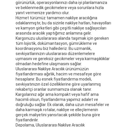
görünürlük, operasyonlarınızı daha iyi planlamanıza
ve beklenmedik gecikmelere veya sorunlara hızla
yanıt vermenize yardımcı olur.
Hizmet türümüz tamamen nakliye aracılığına
odaklanmıştır, bu da sizinle nakliye hatları, havayolları
ve kamyon şirketleri gibi çeşitli nakliye sağlayıcıları
arasında aracılık yaptığımız anlamına gelir.
Kargonuzu uluslararası alanda taşımak için gereken
tüm lojistik, dokümantasyon, gümrükleme ve
koordinasyonu biz hallederiz. Bu uzmanlık,
sevkiyatlarınızın uluslararası düzenlemelere
uymasını ve gereksiz gecikmeler veya karmaşıklıklar
olmadan hedefine ulaşmasını sağlar.
Uluslararası Nakliye Aracılık ürünümüzün
fiyatlandırması ağırlık, hacim ve mesafeye göre
hesaplanır. Bu esnek fiyatlandırma modeli,
sevkiyatınızın özel özelliklerine göre uyarlanmış
rekabetçi oranlar sunmamıza olanak tanır.
Kargolarınız ağır ama kompakt veya hafif ama
Ana sayfa
hacimli olsun, fiyatlandırma yapımız adalet ve
doğruluğu sağlar. Ek olarak, daha uzun mesafeler ve
Ürünler
daha karmaşık rotalar, nakliye ve elleçlemenin
gerçek maliyetini yansıtacak şekilde buna göre
Hakkımızda
fiyatlandırılır.
Depolama, Uluslararası Nakliye Aracılık