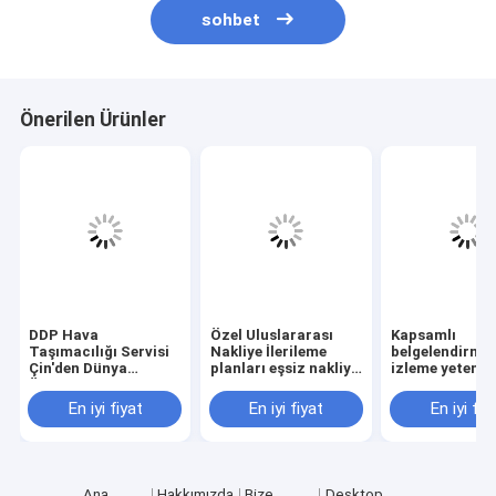
sohbet
Önerilen Ürünler
DDP Hava
Özel Uluslararası
Kapsamlı
Taşımacılığı Servisi
Nakliye İlerileme
belgelendirme 
Çin'den Dünya
planları eşsiz nakliye
izleme yetenek
Ülkelerine Kapı Kapı
taleplerini
kargo hareketi
Teslimat
karşılamak ve nakliye
sağlayan küres
En iyi fiyat
En iyi fiyat
En iyi fiy
maliyetlerini etkin
uluslararası k
bir şekilde optimize
aktarma çözüm
etmek için
tasarlanmıştır
Ana
Hakkımızda
Bize
Desktop