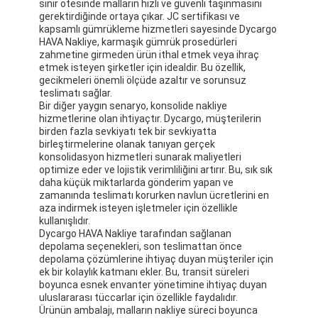
sınır ötesinde malların hızlı ve güvenli taşınmasını
gerektirdiğinde ortaya çıkar. JC sertifikası ve
kapsamlı gümrükleme hizmetleri sayesinde Dycargo
HAVA Nakliye, karmaşık gümrük prosedürleri
zahmetine girmeden ürün ithal etmek veya ihraç
etmek isteyen şirketler için idealdir. Bu özellik,
gecikmeleri önemli ölçüde azaltır ve sorunsuz
teslimatı sağlar.
Bir diğer yaygın senaryo, konsolide nakliye
hizmetlerine olan ihtiyaçtır. Dycargo, müşterilerin
birden fazla sevkiyatı tek bir sevkiyatta
birleştirmelerine olanak tanıyan gerçek
konsolidasyon hizmetleri sunarak maliyetleri
optimize eder ve lojistik verimliliğini artırır. Bu, sık sık
daha küçük miktarlarda gönderim yapan ve
zamanında teslimatı korurken navlun ücretlerini en
aza indirmek isteyen işletmeler için özellikle
kullanışlıdır.
Dycargo HAVA Nakliye tarafından sağlanan
depolama seçenekleri, son teslimattan önce
depolama çözümlerine ihtiyaç duyan müşteriler için
ek bir kolaylık katmanı ekler. Bu, transit süreleri
boyunca esnek envanter yönetimine ihtiyaç duyan
uluslararası tüccarlar için özellikle faydalıdır.
Ürünün ambalajı, malların nakliye süreci boyunca