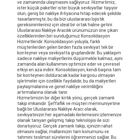
ve zamanında ulaşmasını sağlıyoruz. Hizmetimiz,
ister küçük paketler ister büyük sevkiyatlar taşıyor
olun, geniş bir nakliye ihtiyacına hitap edecek şekilde
tasarlanmıştır, bu da bizi uluslararası lojistik
gereksinimleriniz için ideal bir ortak haline getirir.
Uluslararası Nakliye Aracılık ürünümüzün öne çıkan
özelliklerinden biri sunduğumuz Konsolidasyon
Hizmetleridir. Konsolidasyon yoluyla, farklı
müşterilerden gelen birden fazla sevkiyat tek bir
konteyner veya sevkiyatta gruplandırılır. Bu yaklaşım
sadece nakliye maliyetlerini düşürmekle kalmaz, aynı
zamanda alan kullanımını optimize eder ve çevresel
etkiyi en aza indirir. Konsolidasyon, kendi başına tam
bir konteyneri dolduracak kadar kargosu olmayan
işletmeler için özellikle faydalıdır, bu da maliyetleri
paylaşmalarına ve genel nakliye verimliliğini
artırmalarına olanak tanır.
Hizmetimizin bir diğer kritik yönü, gerçek zamanlı
takip imkanıdır. Şeffaflık ve müşteri memnuniyetine
bağlı bir Uluslararası Nakliye Aracı olarak,
sevkiyatınızın her aşamadaki ilerlemesini izlemenize
olanak tanıyan gelişmiş takip teknolojisi ile sizi
donatıyoruz. Gerçek zamanlı takip, içinizin rahat
olmasını sağlar, mallarınızın tam konumunu ve
tahmini teslimat sürelerini öğrenmenizi sağlar. Bu