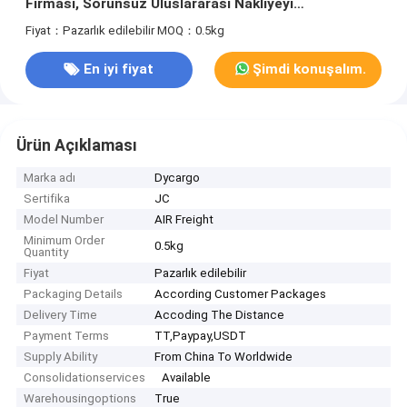
Firması, Sorunsuz Uluslararası Nakliyeyi
Desteklemek İçin Gerçek Zamanlı Takip İmkanı
Fiyat：Pazarlık edilebilir
MOQ：0.5kg
En iyi fiyat
Şimdi konuşalım.
Ürün Açıklaması
Marka adı
Dycargo
Sertifika
JC
Model Number
AIR Freight
Minimum Order
0.5kg
Quantity
Fiyat
Pazarlık edilebilir
Packaging Details
According Customer Packages
Delivery Time
Accoding The Distance
Payment Terms
TT,Paypay,USDT
Supply Ability
From China To Worldwide
Consolidationservices
Available
Warehousingoptions
True