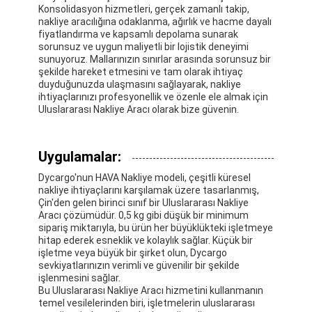
Demiryolu Taşımacılığı
Konsolidasyon hizmetleri, gerçek zamanlı takip,
nakliye aracılığına odaklanma, ağırlık ve hacme dayalı
fiyatlandırma ve kapsamlı depolama sunarak
Amazon'a Gönder
sorunsuz ve uygun maliyetli bir lojistik deneyimi
sunuyoruz. Mallarınızın sınırlar arasında sorunsuz bir
Kamyon Taşımacılığı
şekilde hareket etmesini ve tam olarak ihtiyaç
duyduğunuzda ulaşmasını sağlayarak, nakliye
ihtiyaçlarınızı profesyonellik ve özenle ele almak için
Depolama hizmeti
Uluslararası Nakliye Aracı olarak bize güvenin.
Uygulamalar:
Dycargo'nun HAVA Nakliye modeli, çeşitli küresel
nakliye ihtiyaçlarını karşılamak üzere tasarlanmış,
Çin'den gelen birinci sınıf bir Uluslararası Nakliye
Aracı çözümüdür. 0,5 kg gibi düşük bir minimum
sipariş miktarıyla, bu ürün her büyüklükteki işletmeye
hitap ederek esneklik ve kolaylık sağlar. Küçük bir
işletme veya büyük bir şirket olun, Dycargo
sevkiyatlarınızın verimli ve güvenilir bir şekilde
işlenmesini sağlar.
Bu Uluslararası Nakliye Aracı hizmetini kullanmanın
temel vesilelerinden biri, işletmelerin uluslararası