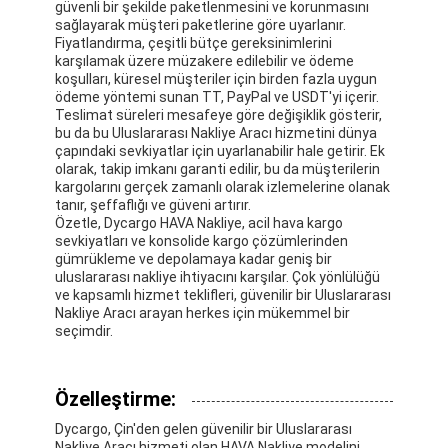
güvenli bir şekilde paketlenmesini ve korunmasını
sağlayarak müşteri paketlerine göre uyarlanır.
Fiyatlandırma, çeşitli bütçe gereksinimlerini
karşılamak üzere müzakere edilebilir ve ödeme
koşulları, küresel müşteriler için birden fazla uygun
ödeme yöntemi sunan TT, PayPal ve USDT'yi içerir.
Teslimat süreleri mesafeye göre değişiklik gösterir,
bu da bu Uluslararası Nakliye Aracı hizmetini dünya
çapındaki sevkiyatlar için uyarlanabilir hale getirir. Ek
olarak, takip imkanı garanti edilir, bu da müşterilerin
kargolarını gerçek zamanlı olarak izlemelerine olanak
tanır, şeffaflığı ve güveni artırır.
Özetle, Dycargo HAVA Nakliye, acil hava kargo
sevkiyatları ve konsolide kargo çözümlerinden
gümrükleme ve depolamaya kadar geniş bir
uluslararası nakliye ihtiyacını karşılar. Çok yönlülüğü
ve kapsamlı hizmet teklifleri, güvenilir bir Uluslararası
Nakliye Aracı arayan herkes için mükemmel bir
seçimdir.
Özelleştirme:
Dycargo, Çin'den gelen güvenilir bir Uluslararası
Nakliye Aracı hizmeti olan HAVA Nakliye modelini