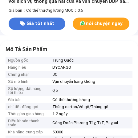
với dịch vụ thông qua hai cửa và vận chuyển DDP bao
gồm thuế
Giá bán：Có thể thương lượng
MOQ：0,5
Giá tốt nhất
nói chuyện ngay.
Mô Tả Sản Phẩm
Nguồn gốc
Trung Quốc
Hàng hiệu
DYCARGO
Chứng nhận
JC
Số mô hình
Vận chuyển hàng không
Số lượng đặt hàng
0,5
tối thiểu
Giá bán
Có thể thương lượng
chi tiết đóng gói
Thùng carton/Vỏ gỗ/Thùng gỗ
Thời gian giao hàng
1-2 ngày
Điều khoản thanh
Công Đoàn Phương Tây, T/T, Paypal
toán
Khả năng cung cấp
50000