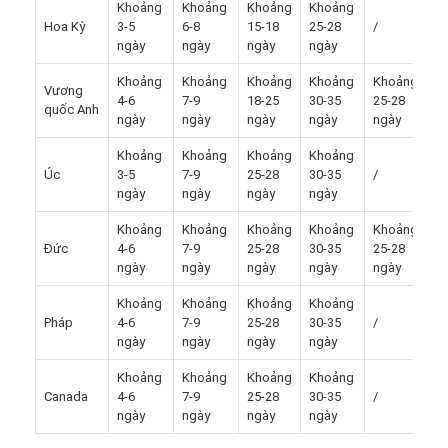
Khoảng
Khoảng
Khoảng
Khoảng
Hoa Kỳ
3-5
6-8
15-18
25-28
/
/
ngày
ngày
ngày
ngày
Khoảng
Khoảng
Khoảng
Khoảng
Khoảng
Vương
K
4-6
7-9
18-25
30-35
25-28
quốc Anh
3
ngày
ngày
ngày
ngày
ngày
Khoảng
Khoảng
Khoảng
Khoảng
Úc
3-5
7-9
25-28
30-35
/
/
ngày
ngày
ngày
ngày
Khoảng
Khoảng
Khoảng
Khoảng
Khoảng
K
Đức
4-6
7-9
25-28
30-35
25-28
3
ngày
ngày
ngày
ngày
ngày
Khoảng
Khoảng
Khoảng
Khoảng
Pháp
4-6
7-9
25-28
30-35
/
/
ngày
ngày
ngày
ngày
Khoảng
Khoảng
Khoảng
Khoảng
Canada
4-6
7-9
25-28
30-35
/
/
ngày
ngày
ngày
ngày