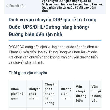
,
Vận chuyển DDP giao nhận quốc tế
,
Dịch vụ giao nhận vận tải giao hàng tận nơi
Điểm nổi bật:
Giao nhận vận tải quốc tế đã bao gồm
thuế
Dịch vụ vận chuyển DDP giá rẻ từ Trung
Quốc: UPS/DHL/Đường hàng không/
Đường biển đến tận nhà
DYCARGO cung cấp dịch vụ logistics quốc tế toàn diện từ
Thâm Quyến đến Hoa Kỳ, Trung Đông và Châu Âu với các
lựa chọn vận chuyển hàng không, vận chuyển đường biển
và chuyển phát nhanh.
Thời gian vận chuyển
Chuyển
Vận
Vận
V
Quốc
Chuyển
phát
Đường
chuyển
chuyển
c
gia/Thời
phát
nhanh
biển
đường
đường
đ
gian
nhanh
hàng
nhanh
biển
sắt
b
không