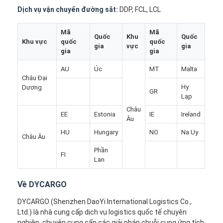
Vận chuyển hàng hóa bằng đường sắt
Dịch vụ vận chuyển đường sắt:
DDP, FCL, LCL
Gửi đến Amazon
Mã
Mã
Quốc
Khu
Quốc
Khu vực
quốc
quốc
gia
vực
gia
xe tải chở hàng
gia
gia
AU
Úc
MT
Malta
Dịch vụ lưu trữ
Châu Đại
Hy
Dương
GR
Lạp
Châu
EE
Estonia
IE
Ireland
Âu
HU
Hungary
NO
Na Uy
Châu Âu
Phần
FI
Lan
Về DYCARGO
DYCARGO (Shenzhen DaoYi International Logistics Co.,
Ltd.) là nhà cung cấp dịch vụ logistics quốc tế chuyên
nghiệp, chuyên cung cấp các giải pháp chuỗi cung ứng tích