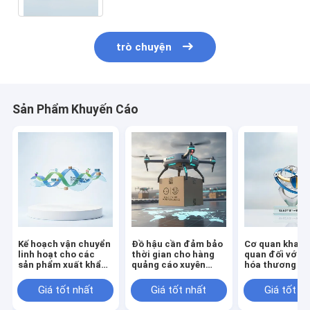
trò chuyện
Sản Phẩm Khuyến Cáo
Kế hoạch vận chuyển
Đồ hậu cần đảm bảo
Cơ quan khai b
linh hoạt cho các
thời gian cho hàng
quan đối với h
sản phẩm xuất khẩu
quảng cáo xuyên
hóa thương mạ
theo mùa
biên giới
chung
Giá tốt nhất
Giá tốt nhất
Giá tốt n