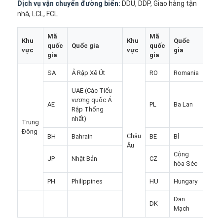
Dịch vụ vận chuyển đường biển:
DDU, DDP, Giao hàng tận
Tham quan nhà máy
nhà, LCL, FCL
Kiểm soát chất lượng
Mã
Mã
Khu
Khu
Quốc
quốc
Quốc gia
quốc
vực
vực
gia
Liên hệ chúng tôi
gia
gia
SA
Ả Rập Xê Út
RO
Romania
nói chuyện ngay.
UAE (Các Tiểu
vương quốc Ả
AE
PL
Ba Lan
Rập Thống
Chuyển phát nhanh quốc tế
nhất)
Trung
Đông
Châu
BH
Bahrain
BE
Bỉ
Chuyển tiếp hàng không
Âu
Cộng
JP
Nhật Bản
CZ
Vận chuyển hàng hóa biển
hòa Séc
PH
Philippines
HU
Hungary
DDP vận chuyển từ Trung Quốc
Đan
DK
chuyển phát nhanh
Mạch