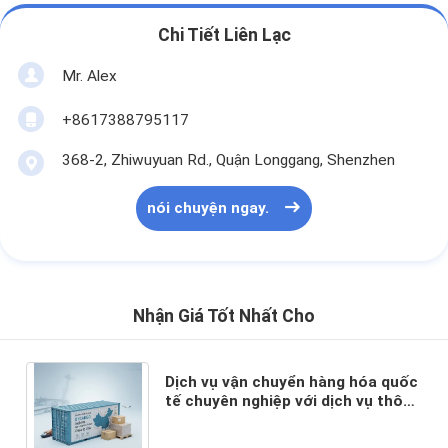
Chi Tiết Liên Lạc
Mr. Alex
+8617388795117
368-2, Zhiwuyuan Rd., Quận Longgang, Shenzhen
nói chuyện ngay.
Nhận Giá Tốt Nhất Cho
Dịch vụ vận chuyển hàng hóa quốc
tế chuyên nghiệp với dịch vụ thông
qua hai cửa và vận chuyển DDP
bao gồm thuế