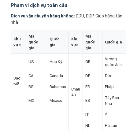
Phạm vi dịch vụ toàn cầu
Dịch vụ vận chuyển hàng không:
DDU, DDP, Giao hàng tận
nhà
Mã
Mã
Khu
Quốc
Khu
quốc
quốc
Quốc gia
vực
gia
vực
gia
gia
Vương
US
Hoa Kỳ
GB
quốc Anh
CA
Canada
DE
Đức
Bắc
Mỹ
BS
Bahamas
FR
Pháp
Châu
Âu
Tây Ban
MX
Mexico
ES
Nhà
Nha
IT
Ý
Sản phẩm
NL
Hà Lan
Về chúng tôi