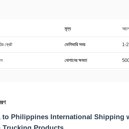
মূল্য
আলো
ের ক্রেট
ডেলিভারি সময়
1-2
াল
যোগানের ক্ষমতা
50
বরণ
 to Philippines International Shipping 
 Trucking Products