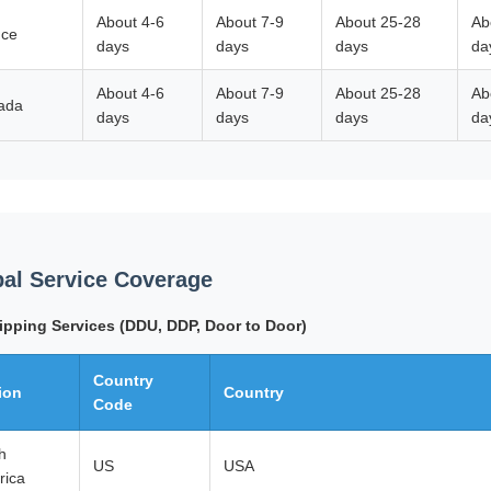
About 4-6
About 7-9
About 25-28
Ab
nce
days
days
days
da
About 4-6
About 7-9
About 25-28
Ab
ada
days
days
days
da
al Service Coverage
ipping Services (DDU, DDP, Door to Door)
Country
ion
Country
Code
h
US
USA
rica