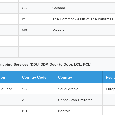
CA
Canada
BS
The Commonwealth of The Bahamas
MX
Mexico
hipping Services (DDU, DDP, Door to Door, LCL, FCL)
ion
Country Code
Country
Regi
le East
SA
Saudi Arabia
Euro
AE
United Arab Emirates
BH
Bahrain