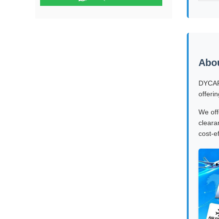
Abo
DYCARG
offeri
We off
cleara
cost-e