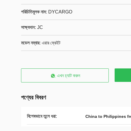
পরিচিতিমুলক নাম:
DYCARGO
সাক্ষ্যদান:
JC
মডেল নম্বার:
এয়ার ফ্রেইট
এখন চ্যাট করুন
পণ্যের বিবরণ
বিশেষভাবে তুলে ধরা:
China to Philippines f