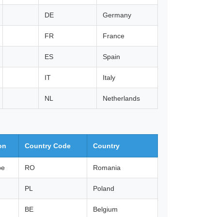
DE
Germany
FR
France
ES
Spain
IT
Italy
NL
Netherlands
on
Country Code
Country
pe
RO
Romania
PL
Poland
BE
Belgium