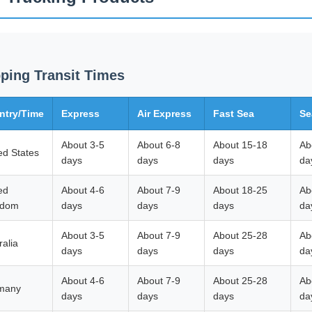
ping Transit Times
ntry/Time
Express
Air Express
Fast Sea
Se
About 3-5
About 6-8
About 15-18
Ab
ed States
days
days
days
da
ed
About 4-6
About 7-9
About 18-25
Ab
gdom
days
days
days
da
About 3-5
About 7-9
About 25-28
Ab
ralia
days
days
days
da
About 4-6
About 7-9
About 25-28
Ab
many
days
days
days
da