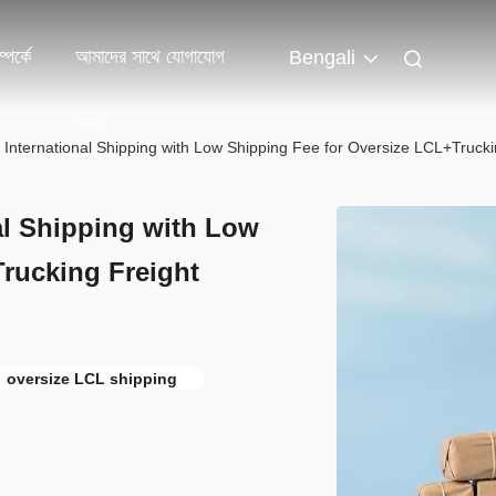
পর্কে
আমাদের সাথে যোগাযোগ
Bengali
করুন
s International Shipping with Low Shipping Fee for Oversize LCL+Truck
al Shipping with Low
rucking Freight
oversize LCL shipping