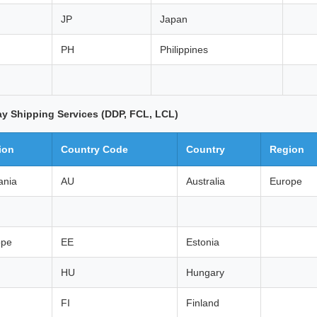
JP
Japan
PH
Philippines
ay Shipping Services (DDP, FCL, LCL)
ion
Country Code
Country
Region
ania
AU
Australia
Europe
ope
EE
Estonia
HU
Hungary
FI
Finland