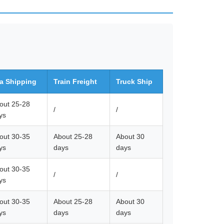
a Shipping
Train Freight
Truck Ship
out 25-28
/
/
ys
out 30-35
About 25-28
About 30
ys
days
days
out 30-35
/
/
ys
out 30-35
About 25-28
About 30
ys
days
days