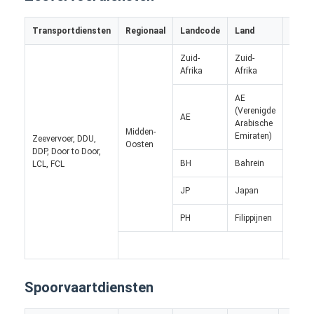
Fabrieksreis
Transportdiensten
Regionaal
Landcode
Land
Regio
Kwaliteitscontrole
Zuid-
Zuid-
Afrika
Afrika
Contacteer ons
AE
Praatje Nu
(Verenigde
AE
Arabische
Midden-
Emiraten)
Zeevervoer, DDU,
Oosten
Europ
DDP, Door to Door,
Unie
BH
Bahrein
LCL, FCL
Internationale Voorwaartse Vracht
JP
Japan
Voorwaartse luchtvracht
PH
Filippijnen
zeevracht
DDP-verzending uit China
Spoorvaartdiensten
druk het verschepen uit