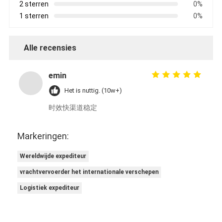
2 sterren
0%
1 sterren
0%
Alle recensies
emin
Het is nuttig. (10w+)
时效快渠道稳定
Markeringen:
Wereldwijde expediteur
vrachtvervoerder het internationale verschepen
Logistiek expediteur