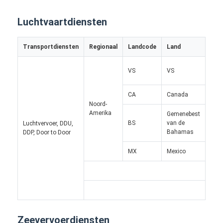
Luchtvaartdiensten
Transportdiensten
Regionaal
Landcode
Land
Reg
VS
VS
CA
Canada
Noord-
Amerika
Gemenebest
BS
van de
Luchtvervoer, DDU,
Eur
Bahamas
DDP, Door to Door
Unie
MX
Mexico
Thuis
Producten
Over ons
Zeevervoerdiensten