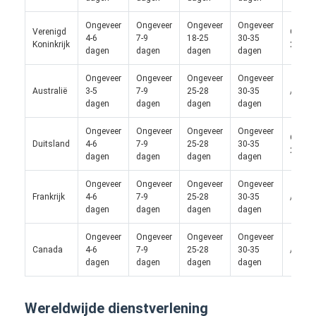
Ongeveer
Ongeveer
Ongeveer
Ongeveer
Verenigd
Ongeve
4-6
7-9
18-25
30-35
Koninkrijk
28 da
dagen
dagen
dagen
dagen
Ongeveer
Ongeveer
Ongeveer
Ongeveer
Australië
3-5
7-9
25-28
30-35
/
dagen
dagen
dagen
dagen
Ongeveer
Ongeveer
Ongeveer
Ongeveer
Ongeve
Duitsland
4-6
7-9
25-28
30-35
28 da
dagen
dagen
dagen
dagen
Ongeveer
Ongeveer
Ongeveer
Ongeveer
Frankrijk
4-6
7-9
25-28
30-35
/
dagen
dagen
dagen
dagen
Ongeveer
Ongeveer
Ongeveer
Ongeveer
Canada
4-6
7-9
25-28
30-35
/
dagen
dagen
dagen
dagen
Wereldwijde dienstverlening