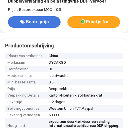
Dubbelverklaring en belastingvrije DDP-vervoer
Prijs：Bespreekbaar
MOQ：0,5
Beste prijs
Praatje Nu
Productomschrijving
Plaats van herkomst
China
Merknaam
DYCARGO
Certificering
JC
Modelnummer
luchtvracht
Min. bestelaantal
0,5
Prijs
Bespreekbaar
Verpakking Details
Karton/Houten kist/Houten krat
Levertijd
1-2 dagen
Betalingscondities
Western Union,T/T,Paypal
Levering vermogen
50000
,
expediteur deur-tot-deur verzending
Hoog licht:
,
Internationaal vrachtbureau DDP shipping