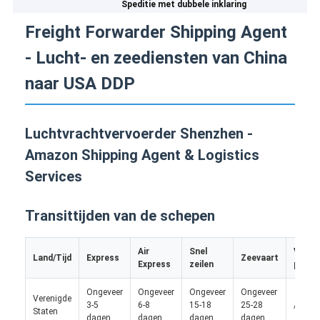
Speditie met dubbele inklaring
Freight Forwarder Shipping Agent
- Lucht- en zeediensten van China
naar USA DDP
Luchtvrachtvervoerder Shenzhen -
Amazon Shipping Agent & Logistics
Services
Transittijden van de schepen
Air
Snel
Vrach
Land/Tijd
Express
Zeevaart
Express
zeilen
per tr
Ongeveer
Ongeveer
Ongeveer
Ongeveer
Verenigde
3-5
6-8
15-18
25-28
/
Staten
dagen
dagen
dagen
dagen