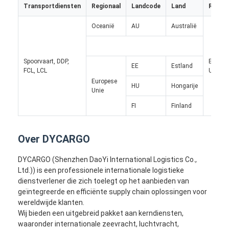
SPOORvracht
Transportdiensten
Regionaal
Landcode
Land
Region
Oceanië
AU
Australië
Vervoer naar Amazone
Vrachtvervoer met vrachtwagen
Spoorvaart, DDP,
Europe
EE
Estland
FCL, LCL
Unie
Opbergdienst
Europese
HU
Hongarije
Unie
FI
Finland
Over DYCARGO
DYCARGO (Shenzhen DaoYi International Logistics Co.,
Ltd.)) is een professionele internationale logistieke
dienstverlener die zich toelegt op het aanbieden van
geïntegreerde en efficiënte supply chain oplossingen voor
wereldwijde klanten.
Wij bieden een uitgebreid pakket aan kerndiensten,
waaronder internationale zeevracht, luchtvracht,