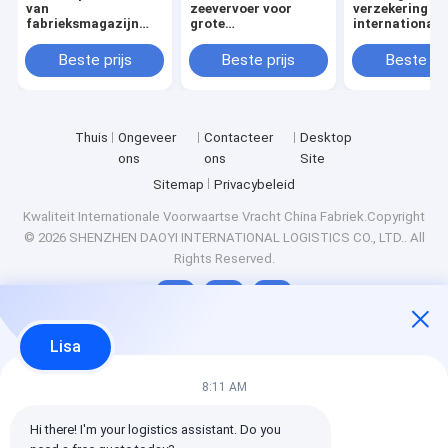
van
zeevervoer voor
verzekering vo
fabrieksmagazijn
grote
internationale
naar overzeese
exportproducten
scheepvaart v
bestemming
vrachtveilighe
Beste prijs
Beste prijs
Beste pri
Thuis
Ongeveer
Contacteer
Desktop
ons
ons
Site
Sitemap
Privacybeleid
Kwaliteit
Internationale Voorwaartse Vracht
China Fabriek.Copyright
© 2026 SHENZHEN DAOYI INTERNATIONAL LOGISTICS CO., LTD.. All
Rights Reserved.
Lisa
8:11 AM
Hi there! I'm your logistics assistant. Do you 