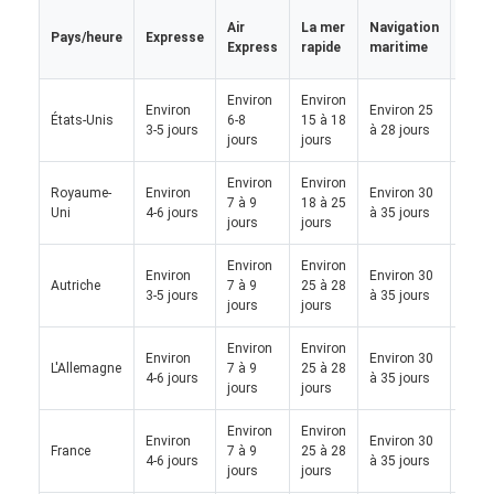
Tran
Air
La mer
Navigation
Pays/heure
Expresse
marc
Express
rapide
maritime
par t
Environ
Environ
Environ
Environ 25
États-Unis
6-8
15 à 18
/
3-5 jours
à 28 jours
jours
jours
Environ
Environ
Royaume-
Environ
Environ 30
Envir
7 à 9
18 à 25
Uni
4-6 jours
à 35 jours
28 jo
jours
jours
Environ
Environ
Environ
Environ 30
Autriche
7 à 9
25 à 28
/
3-5 jours
à 35 jours
jours
jours
Environ
Environ
Environ
Environ 30
Envir
L'Allemagne
7 à 9
25 à 28
4-6 jours
à 35 jours
28 jo
jours
jours
Environ
Environ
Environ
Environ 30
France
7 à 9
25 à 28
/
4-6 jours
à 35 jours
jours
jours