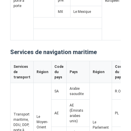
prie.
porte à
européen
Visite d'usine
porte
MX
Le Mexique
E
Contrôle de la qualité
IT
Contact
P
Causez Maintenant
Services de navigation maritime
Services
Code
Code
Fret international en avant
de
Région
du
Pays
Région
du
transport
pays
pays
Fret aérien en avant
Arabie
SA
R.O.
saoudite
fret maritime
AE
DDP expédition de la Chine
(Émirats
AE
PL
Transport
arabes
Le
maritime,
unis)
expédition exprès
Moyen-
Le
DDU, DDP,
Orient
Parlement
porte à