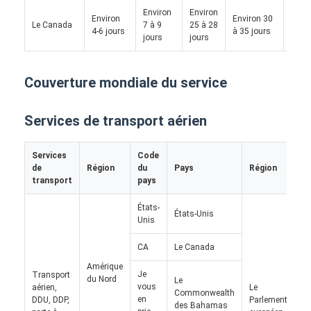
Environ
Environ
Environ
Environ 30
Le Canada
7 à 9
25 à 28
/
4-6 jours
à 35 jours
jours
jours
Couverture mondiale du service
Services de transport aérien
Services
Code
C
de
Région
du
Pays
Région
p
transport
pays
États-
États-Unis
Ré
Unis
Aperçu
CA
Le Canada
D
Produits
Amérique
Je
Transport
du Nord
Le
vous
aérien,
Le
A propos de nous
Commonwealth
Fr
en
DDU, DDP,
Parlement
des Bahamas