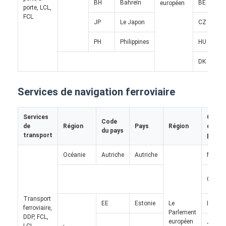
BH
Bahreïn
BE
européen
FRET FERROVIAIRE
porte, LCL,
FCL
JP
Le Japon
CZ
Expédier à Amazon
PH
Philippines
HU
Transport de marchandises par camion
DK
Service d'entreposage
Services de navigation ferroviaire
Services
Code
Code
de
Région
Pays
Région
du
du pays
transport
pays
Océanie
Autriche
Autriche
MT
GR
Transport
EE
Estonie
Le
IE
ferroviaire,
Parlement
DDP, FCL,
européen
- Je
LCL