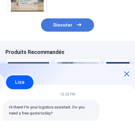
incluant la taxe
Discuter
Produits Recommandés
Lisa
10:26 PM
Hi there! I'm your logistics assistant. Do you 
Agent de transport
Un agent de
Service
need a free quote today?
et d'expédition
transport
professionnel
professionnel avec
international de
d'expédition d
service porte à
logistique plus
marchandises
porte, double
rapide de ShenZhen /
livraison de po
Meilleur prix
Meilleur prix
Meilleur p
dédouanement et
expéditeur de fret de
porte DDP Exp