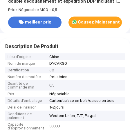
double dédouanement et expédition DDP incluant la
taxe
Prix：Négociable
MOQ：0,5
meilleur prix
Causez Maintenant
Description De Produit
Lieu d'origine
Chine
Nom de marque
DYCARGO
Certification
JC
Numéro de modèle
fret aérien
Quantité de
0,5
commande min
Prix
Négociable
Détails d'emballage
Carton/caisse en bois/caisse en bois
Délai de livraison
1-2 jours
Conditions de
Western Union, T/T, Paypal
paiement
Capacité
50000
d'approvisionnement