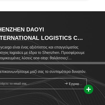
HENZHEN DAOYI
NTERNATIONAL LOGISTICS CO.,
D.
ycargo είναι ένας αξιόπιστος και επαγγελματίας
οχος logistics με έδρα το Shenzhen. Προσφέρουμε
τομικευμένες λύσεις one-stop: θαλάσσιες/
οπορικές μεταφορές, διεθνείς ταχυμεταφορές,
ελωνισμό και αποθήκευση. Με ένα παγκόσμιο δίκτυο
επικοινωνήσουμε μαζί σας το συντομότερο δυνατόν.
 καλύπτει 120+ χώρες μέσω 500+ αξιόπιστων
ρπόντιων πρακτόρων, η παρακολούθηση φορτίων
Εγγραφείτε.
πραγματικό χρόνο είναι διαθέσιμη στα
.dycargo.cn & www.dycargo.net. Με γνώμονα την
εραιότητα, τον Επαγγελματισμό, την Καινοτομία, το
-Win», παρέχουμε απο