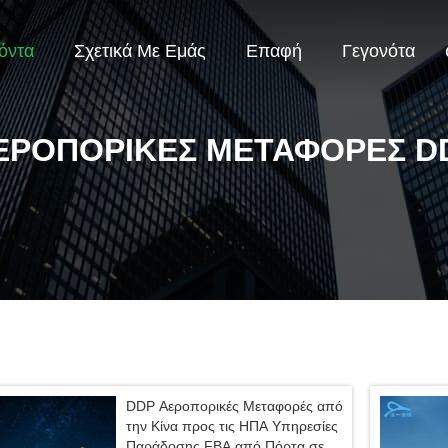
όντα
Σχετικά Με Εμάς
Επαφή
Γεγονότα
ΕΡΟΠΟΡΙΚΈΣ ΜΕΤΑΦΟΡΈΣ D
DDP Αεροπορικές Μεταφορές από
την Κίνα προς τις ΗΠΑ Υπηρεσίες
Παράδοσης FBA από Πόρτα σε