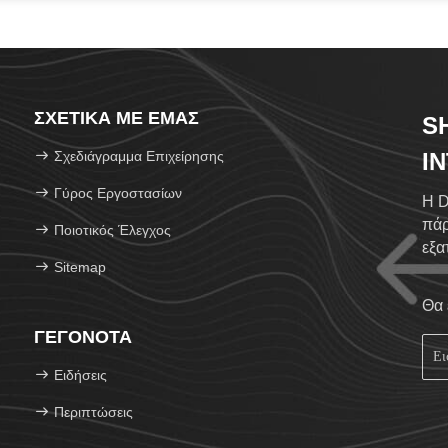
ΣΧΕΤΙΚΆ ΜΕ ΕΜΆΣ
S
Σχεδιάγραμμα Επιχείρησης
I
LT
Γύρος Εργοστασίων
Η D
πάρ
Ποιοτικός Έλεγχος
εξα
Sitemap
αερ
εκτ
Θα 
που
ΓΕΓΟΝΌΤΑ
υπε
σε 
Ειδήσεις
www
«Ακ
Περιπτώσεις
Win