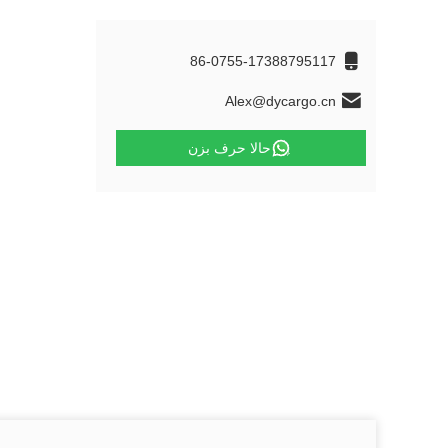
86-0755-17388795117
Alex@dycargo.cn
حالا حرف بزن