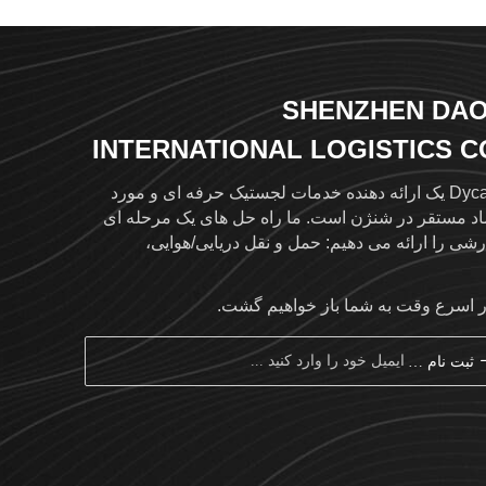
SHENZHEN DAO
INTERNATIONAL LOGISTICS CO
L
Dycargo یک ارائه دهنده خدمات لجستیک حرفه ای و مورد
اد مستقر در شنژن است. ما راه حل های یک مرحله ای
شی را ارائه می دهیم: حمل و نقل دریایی/هوایی،
رس بین المللی، ترخیص کالا از گمرک و انبارداری. با یک
شبکه جهانی که بیش از 120 کشور را از طریق 500+ نماینده
ر اسرع وقت به شما باز خواهیم گشت.
 اعتماد در خارج از کشور پوشش می دهد، ردیابی محموله
در زمان واقعی در وب سایت های www.dycargo.cn و
ثبت نام کردن
www.dycargo.net در دسترس است. با هدایت "صداقت،
 ای بودن، نوآوری، برد-برد"، ما خدمات کارآمد و ایمن را
نوان شریک لجستیک جهانی ترجی