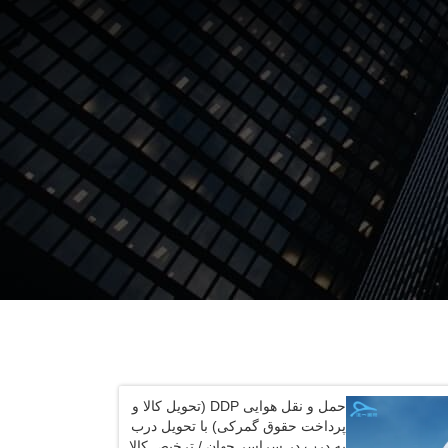
حمل و نقل هوایی DDP (تحویل کالا و
پرداخت حقوق گمرکی) با تحویل درب
به درب در سراسر جهان / ترخیص کالا