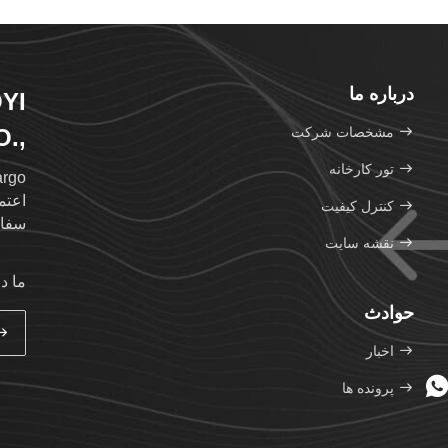
درباره ما
YI
مشخصات شرکت
.,
TD.
تور کارخانه
اعتم
کنترل کیفیت
سفار
نقشه سایت
اکسپ
ما د
قابل
حوادث
اخبار
حرفه
به ع
پرونده ها