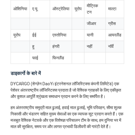
रेल माल भाड़ा
मीट्रिक
ओशिनिया
ए.यू.
ऑस्ट्रेलिया
यूरोप
माल्टा
टन
अमेज़ॅन को भेजें
जीआर
ग्रीस
ट्रक माल ढुलाई
यूरोप
ईई
एस्तोनिया
यानी
आयरलैंड
गोदाम सेवा
हू
हंगरी
नहीं
नॉर्वे
फाई
फिनलैंड
डाइकार्गो के बारे में
DYCARGO (शेन्ज़ेन DaoYi इंटरनेशनल लॉजिस्टिक्स कंपनी लिमिटेड) एक
पेशेवर अंतरराष्ट्रीय लॉजिस्टिक्स प्रदाता है जो वैश्विक ग्राहकों के लिए एकीकृत
और कुशल आपूर्ति श्रृंखला समाधान प्रदान करने के लिए समर्पित है।
हम अंतरराष्ट्रीय समुद्री माल ढुलाई, हवाई माल ढुलाई, भूमि परिवहन, सीमा शुल्क
निकासी और भंडारण सहित मुख्य सेवाओं का एक व्यापक सूट प्रदान करते हैं। एक
मजबूत वैश्विक नेटवर्क और एक विशेषज्ञ परिचालन टीम के साथ, हम दुनिया भर में
माल की सुरक्षित, समय पर और लागत प्रभावी डिलीवरी की गारंटी देते हैं।