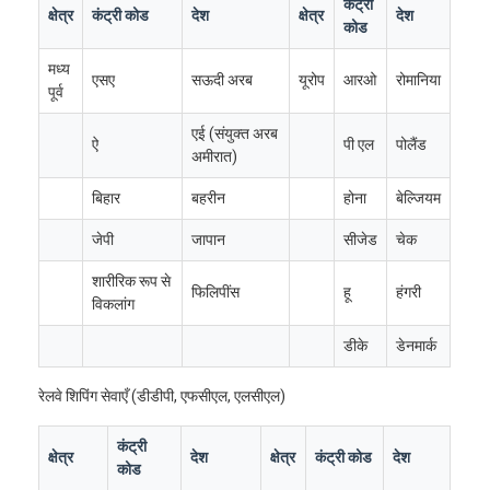
कंट्री
क्षेत्र
कंट्री कोड
देश
क्षेत्र
देश
फैक्टरी यात्रा
कोड
गुणवत्ता नियंत्रण
मध्य
एसए
सऊदी अरब
यूरोप
आरओ
रोमानिया
पूर्व
हमसे संपर्क करें
एई (संयुक्त अरब
ऐ
पी एल
पोलैंड
अमीरात)
अब बात करें
बिहार
बहरीन
होना
बेल्जियम
जेपी
जापान
सीजेड
चेक
इंटरनेशनल फ्रेट फॉरवर्ड
शारीरिक रूप से
फिलिपींस
हू
हंगरी
विकलांग
हवाई माल ढुलाई
डीके
डेनमार्क
समुद्री माल
रेलवे शिपिंग सेवाएँ (डीडीपी, एफसीएल, एलसीएल)
चीन से डीडीपी शिपिंग
कंट्री
एक्सप्रेस शिपिंग
क्षेत्र
देश
क्षेत्र
कंट्री कोड
देश
कोड