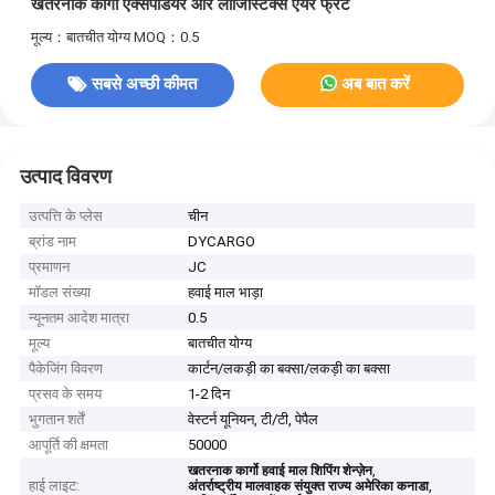
खतरनाक कार्गो एक्सपेडियर और लॉजिस्टिक्स एयर फ्रेट
मूल्य：बातचीत योग्य
MOQ：0.5
सबसे अच्छी कीमत
अब बात करें
उत्पाद विवरण
उत्पत्ति के प्लेस
चीन
ब्रांड नाम
DYCARGO
प्रमाणन
JC
मॉडल संख्या
हवाई माल भाड़ा
न्यूनतम आदेश मात्रा
0.5
मूल्य
बातचीत योग्य
पैकेजिंग विवरण
कार्टन/लकड़ी का बक्सा/लकड़ी का बक्सा
प्रसव के समय
1-2 दिन
भुगतान शर्तें
वेस्टर्न यूनियन, टी/टी, पेपैल
आपूर्ति की क्षमता
50000
,
खतरनाक कार्गो हवाई माल शिपिंग शेन्ज़ेन
हाई लाइट:
,
अंतर्राष्ट्रीय मालवाहक संयुक्त राज्य अमेरिका कनाडा