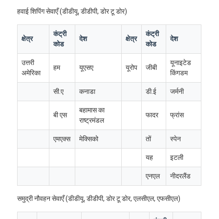
हवाई शिपिंग सेवाएँ (डीडीयू, डीडीपी, डोर टू डोर)
कंट्री
कंट्री
क्षेत्र
देश
क्षेत्र
देश
कोड
कोड
उत्तरी
यूनाइटेड
हम
यूएसए
यूरोप
जीबी
अमेरिका
किंगडम
सी.ए
कनाडा
डी.ई
जर्मनी
बहामास का
बी एस
फादर
फ्रांस
राष्ट्रमंडल
एमएक्स
मेक्सिको
तों
स्पेन
यह
इटली
होम
एनएल
नीदरलैंड
उत्पाद
समुद्री नौवहन सेवाएँ (डीडीयू, डीडीपी, डोर टू डोर, एलसीएल, एफसीएल)
हमारे बारे में