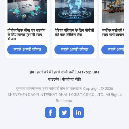
दीर्घकालिक सीमा पार सहयोग
वैश्विक परिवहन के लिए चौबीसों
फर्नीचर मशीनरी के ल
के लिए लागत प्रभावी रसद
घंटे माल ट्रैकिंग सेवा
रसद भारी सामान
योजना
सबसे अच्छी कीमत
सबसे अच्छी कीमत
सबसे अच्छी 
होम
हमारे बारे में
हमसे संपर्क करें
Desktop Site
साइटमैप
गोपनीयता नीति
गुणवत्ता
इंटरनेशनल फ्रेट फॉरवर्ड
चीन का कारखाना.Copyright © 2026
SHENZHEN DAOYI INTERNATIONAL LOGISTICS CO., LTD.. All Rights
Reserved.