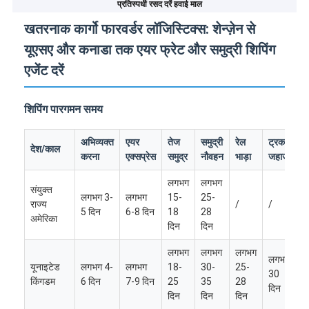
प्रतिस्पर्धी रसद दरें हवाई माल
खतरनाक कार्गो फारवर्डर लॉजिस्टिक्स: शेन्ज़ेन से
यूएसए और कनाडा तक एयर फ्रेट और समुद्री शिपिंग
एजेंट दरें
शिपिंग पारगमन समय
अभिव्यक्त
एयर
तेज
समुद्री
रेल
ट्रक
देश/काल
करना
एक्सप्रेस
समुद्र
नौवहन
भाड़ा
जहाज
लगभग
लगभग
संयुक्त
लगभग 3-
लगभग
15-
25-
राज्य
/
/
5 दिन
6-8 दिन
18
28
अमेरिका
दिन
दिन
लगभग
लगभग
लगभग
लगभग
यूनाइटेड
लगभग 4-
लगभग
18-
30-
25-
30
किंगडम
6 दिन
7-9 दिन
25
35
28
दिन
दिन
दिन
दिन