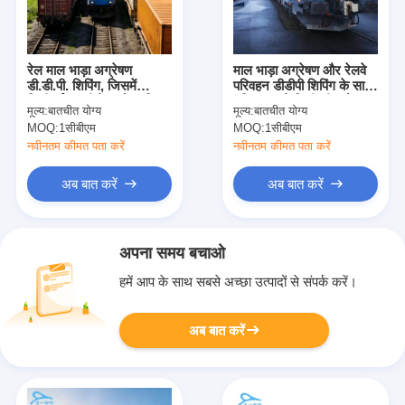
रेल माल भाड़ा अग्रेषण
माल भाड़ा अग्रेषण और रेलवे
डी.डी.पी. शिपिंग, जिसमें
परिवहन डीडीपी शिपिंग के साथ,
डिलीवर्ड ड्यूटी पेड और दुनिया
दुनिया भर में डिलीवरी, और
मूल्य:
बातचीत योग्य
मूल्य:
बातचीत योग्य
भर के गंतव्य के लिए वन-स्टॉप
चीन से यूरोप तक वन-स्टॉप
MOQ:
1सीबीएम
MOQ:
1सीबीएम
समाधान शामिल है
समाधान
नवीनतम कीमत पता करें
नवीनतम कीमत पता करें
अब बात करें
अब बात करें
अपना समय बचाओ
हमें आप के साथ सबसे अच्छा उत्पादों से संपर्क करें।
अब बात करें