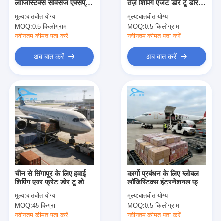
लॉजिस्टिक्स सर्विसेज एक्सप्रेस
तेज़ शिपिंग एजेंट डोर टू डोर
फैक्टरी यात्रा
अगले दिन डिलीवरी स्टैंडर्ड
डिलीवरी सेवाएं
मूल्य:
बातचीत योग्य
मूल्य:
बातचीत योग्य
डिलीवरी कूरियर
MOQ:
0.5 किलोग्राम
MOQ:
0.5 किलोग्राम
गुणवत्ता नियंत्रण
नवीनतम कीमत पता करें
नवीनतम कीमत पता करें
हमसे संपर्क करें
अब बात करें
अब बात करें
समाचार
सभी मामलों
अब बात करें
इंटरनेशनल फ्रेट फॉरवर्ड
चीन से सिंगापुर के लिए हवाई
कार्गो प्रबंधन के लिए ग्लोबल
शिपिंग एयर फ्रेट डोर टू डोर
लॉजिस्टिक्स इंटरनेशनल फ्रेट
हवाई माल ढुलाई
इंटरनेशनल कूरियर सेवा
स्पेंडर समेकन सेवा
मूल्य:
बातचीत योग्य
मूल्य:
बातचीत योग्य
समुद्री माल
MOQ:
45 किग्रा
MOQ:
0.5 किलोग्राम
नवीनतम कीमत पता करें
नवीनतम कीमत पता करें