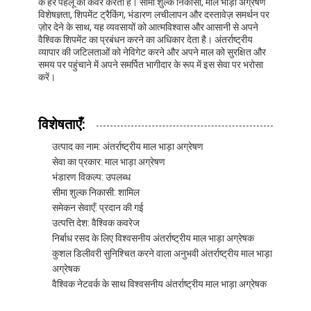
के हर पहलू को कवर करता है। सीमा शुल्क निकासी, माल भाड़ा अग्रेषण
फैक्टरी यात्रा
विशेषज्ञता, शिपमेंट ट्रैकिंग, भंडारण लचीलापन और दस्तावेज़ समर्थन पर
ज़ोर देने के साथ, यह व्यवसायों को आत्मविश्वास और आसानी से अपने
वैश्विक शिपमेंट का प्रबंधन करने का अधिकार देता है। अंतर्राष्ट्रीय
गुणवत्ता नियंत्रण
व्यापार की जटिलताओं को नेविगेट करने और अपने माल को सुरक्षित और
समय पर पहुंचाने में अपने समर्पित भागीदार के रूप में इस सेवा पर भरोसा
हमसे संपर्क करें
करें।
अब बात करें
विशेषताएँ:
उत्पाद का नाम: अंतर्राष्ट्रीय माल भाड़ा अग्रेषण
सेवा का प्रकार: माल भाड़ा अग्रेषण
इंटरनेशनल फ्रेट फॉरवर्ड
भंडारण विकल्प: उपलब्ध
सीमा शुल्क निकासी: शामिल
हवाई माल ढुलाई
समेकन सेवाएँ: प्रदान की गई
उत्पत्ति देश: वैश्विक कवरेज
समुद्री माल
निर्बाध रसद के लिए विश्वसनीय अंतर्राष्ट्रीय माल भाड़ा अग्रेषक
कुशल डिलीवरी सुनिश्चित करने वाला अनुभवी अंतर्राष्ट्रीय माल भाड़ा
चीन से डीडीपी शिपिंग
अग्रेषक
वैश्विक नेटवर्क के साथ विश्वसनीय अंतर्राष्ट्रीय माल भाड़ा अग्रेषक
एक्सप्रेस शिपिंग