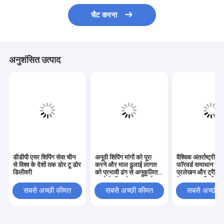
चैट करना
अनुशंसित उत्पाद
डीडीपी एयर शिपिंग सेवा चीन
अनूठी शिपिंग मांगों को पूरा
वैश्विक अंतर्राष्ट्रीय फ
से विश्व के देशों तक डोर टू डोर
करने और माल ढुलाई लागत
फॉरवर्ड समाधान जो 
डिलीवरी
को प्रभावी ढंग से अनुकूलित
प्रलेखन और ट्रैकिंग
करने के लिए तैयार की गई
के साथ कार्गो की आ
कस्टम अंतर्राष्ट्रीय फ्रेट
सुनिश्चित करते हैं
सबसे अच्छी कीमत
सबसे अच्छी कीमत
सबसे अच्छी 
फॉरवर्ड योजनाएँ