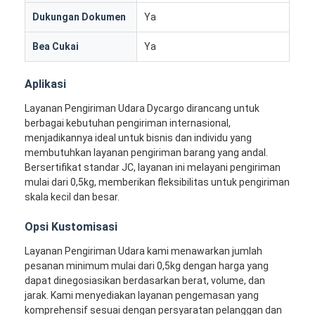
Wisata pabrik
Dukungan Dokumen
Ya
Kontrol kualitas
Bea Cukai
Ya
Hubungi kami
Aplikasi
bicara sekarang
Layanan Pengiriman Udara Dycargo dirancang untuk
berbagai kebutuhan pengiriman internasional,
menjadikannya ideal untuk bisnis dan individu yang
membutuhkan layanan pengiriman barang yang andal.
Bersertifikat standar JC, layanan ini melayani pengiriman
Pengiriman Barang Internasional
mulai dari 0,5kg, memberikan fleksibilitas untuk pengiriman
skala kecil dan besar.
Angkutan Udara Maju
Opsi Kustomisasi
Barang laut
Layanan Pengiriman Udara kami menawarkan jumlah
Pengiriman DDP Dari Tiongkok
pesanan minimum mulai dari 0,5kg dengan harga yang
dapat dinegosiasikan berdasarkan berat, volume, dan
Pengiriman ekspres
jarak. Kami menyediakan layanan pengemasan yang
komprehensif sesuai dengan persyaratan pelanggan dan