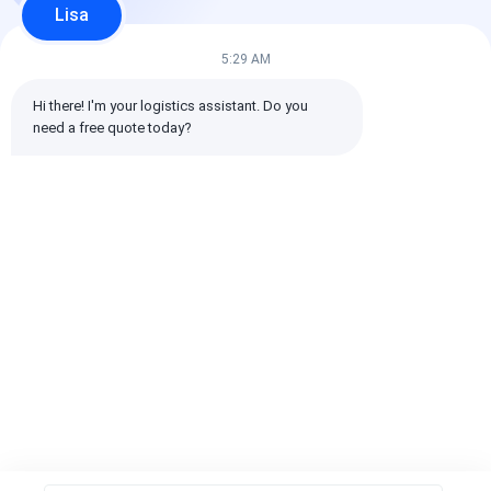
Lisa
5:29 AM
Hi there! I'm your logistics assistant. Do you 
need a free quote today?
Layanan Pengiriman
Rencana Pengiriman
Solusi Pengir
Udara DDP Dari
Barang Internasional
Barang Interna
China ke Negara-
Kustom yang dibuat
Global memas
negara Dunia
untuk memenuhi
pergerakan ka
Pengiriman Pintu ke
permintaan
dengan dokum
Harga terbaik
Harga terbaik
Harga terb
Pintu
pengiriman yang
komprehensif 
unik dan
kemampuan
mengoptimalkan
pelacakan
biaya pengiriman
secara efektif
Rumah
Tentang
Hubungi
Desktop
kita
kami
Site
Sitemap
Kebijakan Privasi
Kualitas
Pengiriman Barang Internasional
Pabrik cina.Copyright ©
2026 SHENZHEN DAOYI INTERNATIONAL LOGISTICS CO., LTD.. All
Rights Reserved.