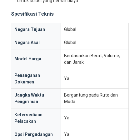
untuk solusi yang hemat biaya
Spesifikasi Teknis
Negara Tujuan
Global
Negara Asal
Global
Berdasarkan Berat, Volume,
Model Harga
dan Jarak
Penanganan
Ya
Dokumen
Jangka Waktu
Bergantung pada Rute dan
Pengiriman
Moda
Rumah
Ketersediaan
Ya
Produk
Pelacakan
Tentang kita
Opsi Pergudangan
Ya