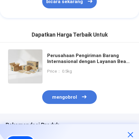
bicara sekarang
Dapatkan Harga Terbaik Untuk
Perusahaan Pengiriman Barang
Internasional dengan Layanan Bea
Cukai, Penanganan Dokumen, dan
Price： 0.5kg
Pilihan Pergudangan untuk
Pengiriman Barang Global
mengobrol
Rekomendasi Produk