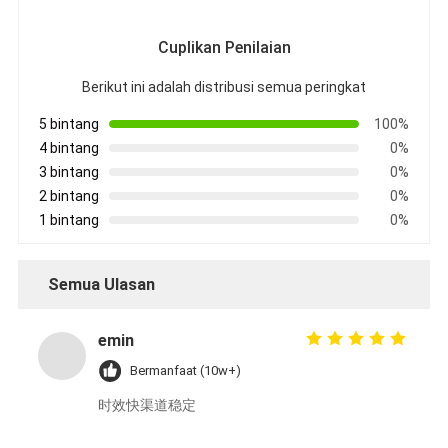
Cuplikan Penilaian
Berikut ini adalah distribusi semua peringkat
5 bintang
100%
4 bintang
0%
3 bintang
0%
2 bintang
0%
1 bintang
0%
Semua Ulasan
emin
Bermanfaat (10w+)
时效快渠道稳定