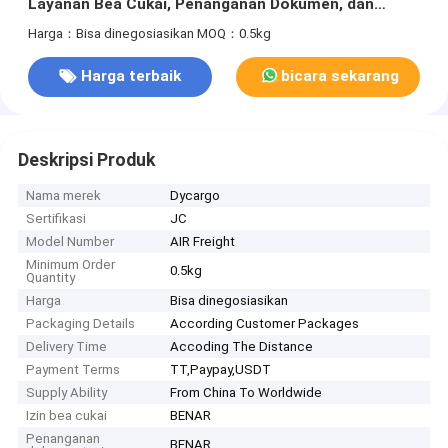
Layanan Bea Cukai, Penanganan Dokumen, dan
Pilihan Pergudangan untuk Pengiriman Barang Global
Harga：Bisa dinegosiasikan
MOQ：0.5kg
Harga terbaik
bicara sekarang
Deskripsi Produk
Nama merek
Dycargo
Sertifikasi
JC
Model Number
AIR Freight
Minimum Order
0.5kg
Quantity
Harga
Bisa dinegosiasikan
Packaging Details
According Customer Packages
Delivery Time
Accoding The Distance
Payment Terms
TT,Paypay,USDT
Supply Ability
From China To Worldwide
Izin bea cukai
BENAR
Penanganan
BENAR