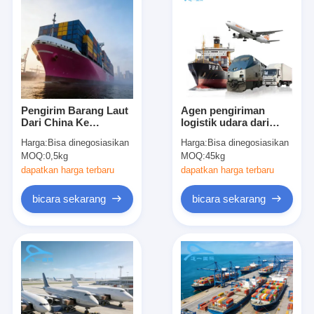
Pengirim Barang Laut
Agen pengiriman
Dari China Ke
logistik udara dari
Australia Pengiriman
Cina ke UK Freight
Harga:
Bisa dinegosiasikan
Harga:
Bisa dinegosiasikan
Barang Laut
Forwarder
MOQ:
0,5kg
MOQ:
45kg
Internasional
dapatkan harga terbaru
dapatkan harga terbaru
bicara sekarang
bicara sekarang