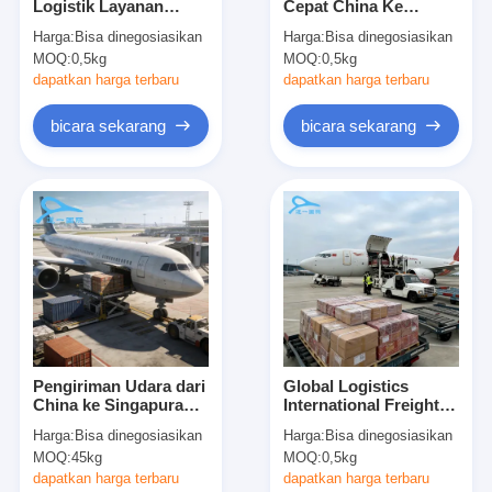
Logistik Layanan
Cepat China Ke
Wisata pabrik
Ekspres Pengiriman
Australia Layanan
Harga:
Bisa dinegosiasikan
Harga:
Bisa dinegosiasikan
Hari Berikutnya
Pengiriman Door To
MOQ:
0,5kg
MOQ:
0,5kg
Pengiriman Standar
Door
Kontrol kualitas
Kurir
dapatkan harga terbaru
dapatkan harga terbaru
Hubungi kami
bicara sekarang
bicara sekarang
Berita
Semua Kasus
bicara sekarang
Pengiriman Barang Internasional
Pengiriman Udara dari
Global Logistics
China ke Singapura
International Freight
Angkutan Udara Maju
Pengiriman Barang
Forwarder
Harga:
Bisa dinegosiasikan
Harga:
Bisa dinegosiasikan
Udara Pintu ke Pintu
Consolidation Service
Barang laut
MOQ:
45kg
MOQ:
0,5kg
Layanan Kurir
Untuk Pengelolaan
Internasional
Kargo
dapatkan harga terbaru
dapatkan harga terbaru