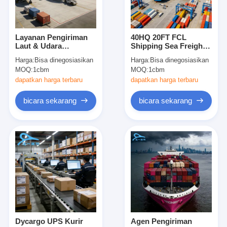
Layanan Pengiriman
40HQ 20FT FCL
Laut & Udara
Shipping Sea Freight
Internasional DDP
Service untuk Logistik
Harga:
Bisa dinegosiasikan
Harga:
Bisa dinegosiasikan
Kirim Ke Amazon FBA
Dunia dari Cina
MOQ:
1cbm
MOQ:
1cbm
Australia
dapatkan harga terbaru
dapatkan harga terbaru
bicara sekarang
bicara sekarang
Rumah
Produk
Tentang kita
Dycargo UPS Kurir
Agen Pengiriman