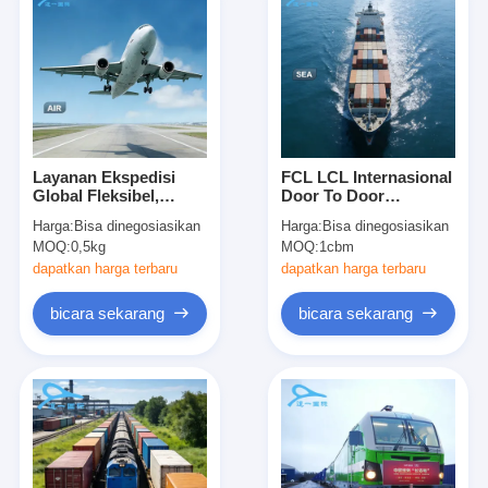
Layanan Ekspedisi
FCL LCL Internasional
Global Fleksibel,
Door To Door
Layanan Gudang
Pengangkutan Barang
Harga:
Bisa dinegosiasikan
Harga:
Bisa dinegosiasikan
Internasional yang
Pengangkutan
MOQ:
0,5kg
MOQ:
1cbm
Dapat Diandalkan
Kontainer
Transportasi
dapatkan harga terbaru
dapatkan harga terbaru
Melbourne 20gp 40gp
40hq
bicara sekarang
bicara sekarang