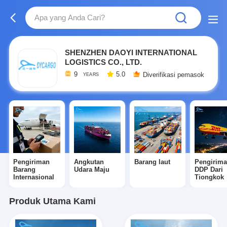
SHENZHEN DAOYI INTERNATIONAL
LOGISTICS CO., LTD.
9
5.0
Diverifikasi pemasok
YEARS
Pengiriman
Angkutan
Barang laut
Pengirim
Barang
Udara Maju
DDP Dari
Internasional
Tiongkok
Produk Utama Kami