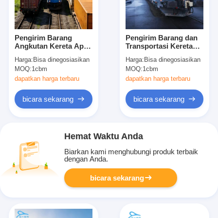
Pengirim Barang
Pengirim Barang dan
Angkutan Kereta Api
Transportasi Kereta
DDP dengan Bea
Api dengan
Harga:
Bisa dinegosiasikan
Harga:
Bisa dinegosiasikan
Masuk Dibayar dan
Pengiriman DDP,
MOQ:
1cbm
MOQ:
1cbm
Solusi Satu Atap
Pengiriman ke Seluruh
untuk Tujuan di
Dunia, dan Solusi Satu
dapatkan harga terbaru
dapatkan harga terbaru
Seluruh Dunia
Atap dari China ke
Eropa
bicara sekarang
bicara sekarang
Hemat Waktu Anda
Biarkan kami menghubungi produk terbaik
dengan Anda.
bicara sekarang