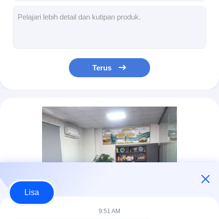
Dycargo UPS International Shipping, UPS Next Day Air International Freight. Anda dapat menggunakan layanan pengiriman udara.
Pengiriman Cepat Kurir DHL Pengiriman Hari Berikutnya Logistik Pengiriman Internasional DHL
Real Time Online Pelacakan Layanan DHL Freight, DHL Express Shipping yang andal
Agen Kurir Internasional DHL, Layanan Logistik DHL Untuk Pengiriman Global
Dycargo DHL Kurir Pengiriman Internasional, Pengirim Barang DHL Freight ke Seluruh Dunia
Terus
Kurir Internasional DHL Express Pengiriman ke Seluruh Dunia untuk Paket Besar
DHL FEDEX UPS International Shipping, DHL Send Parcel Internasional Pengiriman Barang
Pelacakan Online Waktu Nyata Pengiriman DHL Amazon, Pengiriman Internasional DHL Express
Real time Online Tracking DHL Kurir / DHL Air Shipping Kurir Internasional
Pengiriman hari berikutnya Pengiriman Internasional Express Kurir Cepat Aman DHL Global Freight
Lisa
9:51 AM