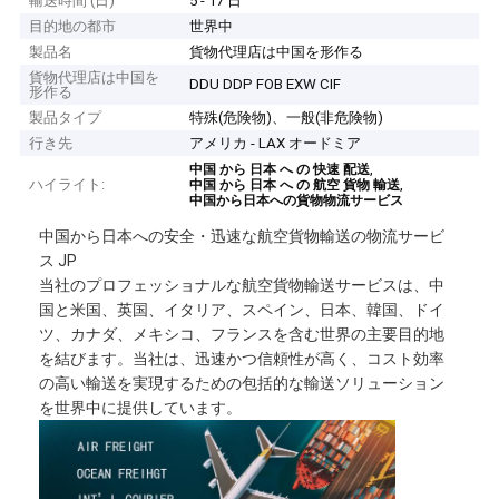
輸送時間 (日)
5 - 17 日
目的地の都市
世界中
製品名
貨物代理店は中国を形作る
貨物代理店は中国を
DDU DDP FOB EXW CIF
形作る
製品タイプ
特殊(危険物)、一般(非危険物)
行き先
アメリカ - LAX オードミア
,
中国 から 日本 へ の 快速 配送
ハイライト:
,
中国 から 日本 へ の 航空 貨物 輸送
中国から日本への貨物物流サービス
中国から日本への安全・迅速な航空貨物輸送の物流サービ
ス JP
当社のプロフェッショナルな航空貨物輸送サービスは、中
国と米国、英国、イタリア、スペイン、日本、韓国、ドイ
ツ、カナダ、メキシコ、フランスを含む世界の主要目的地
を結びます。当社は、迅速かつ信頼性が高く、コスト効率
の高い輸送を実現するための包括的な輸送ソリューション
を世界中に提供しています。