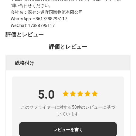
問い合わせください。
会社案内
会社名：深セン道宜国際物流有限公司
WhatsApp: +8617388795117
品質管理
WeChat: 17388795117
お問い合わせ
評価とレビュー
今雑談しなさい
評価とレビュー
総格付け
国際的な貨物Forward
航空貨物のForward
5.0
海上貨物
このサプライヤーに対する50件のレビューに基づ
DDP 中国 から 発送
いています
明白な船積み
レビューを書く