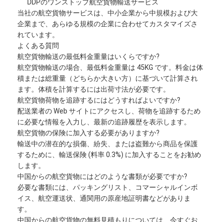
DDPのワンストップ航空貨物輸送サービス
当社の航空貨物サービスは、中小企業から中規模および大
企業まで、あらゆる規模の企業に合わせてカスタマイズさ
れています。
よくある質問
航空貨物輸送の最低料金重量はいくらですか?
航空貨物輸送の場合、最低料金重量は 45KG です。料金は体
積または総重量（どちらか大きい方）に基づいて計算され
ます。体積を計算するには出荷寸法が必要です。
航空貨物荷物を追跡するにはどうすればよいですか?
配送業者の Web サイトにアクセスし、荷物を追跡するため
に必要な情報を入力し、最新の追跡履歴を表示します。
航空貨物の保険に加入する必要がありますか?
輸送中の潜在的な損傷、紛失、または盗難から商品を保護
するために、輸送保険 (料率 0.3%) に加入することをお勧め
ホーム
します。
中国からの航空貨物にはどのような書類が必要ですか?
製品
必要な書類には、パッキングリスト、コマーシャルインボ
イス、航空運送状、通関用の原産地証明書などがありま
企業情報
す。
中国からの航空貨物の無料見積もりについては、今すぐお