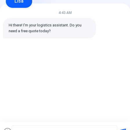
Lisa
4:43 AM
Hi there! I'm your logistics assistant. Do you 
need a free quote today?
世界中の航空貨物輸
危険品 国際航空貨物 航
前払いまたは回
送、通関手続き、グロ
空貨物 輸送サービス 迅
条件 エクスプ
ーバルカバレッジを含
速で安全な グローバル
貨物 配送 提供
む国際貨物管理
な輸送ニーズに対応す
書 世界貿易を
るソリューション
航空貨物 サー
ベストプライス
ベストプライス
ベストプラ
ホーム
企業情報
お問い合わせ
Desktop Site
地図
プライバシーポリシー規約
品質
国際的な貨物Forward
中国工場.Copyright © 2026 SHENZHEN
DAOYI INTERNATIONAL LOGISTICS CO., LTD.. All Rights Reserved.