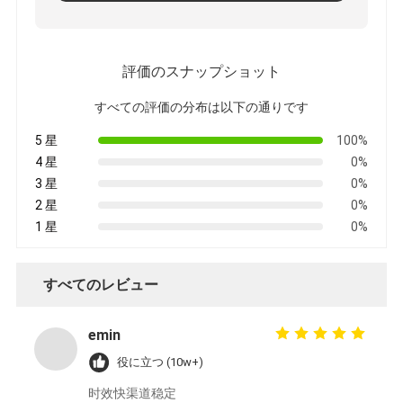
鉄道貨物運送
Amazonへ発送
評価のスナップショット
トラック貨物
すべての評価の分布は以下の通りです
倉庫サービス
5 星
100%
4 星
0%
3 星
0%
2 星
0%
1 星
0%
すべてのレビュー
emin
役に立つ (10w+)
时效快渠道稳定