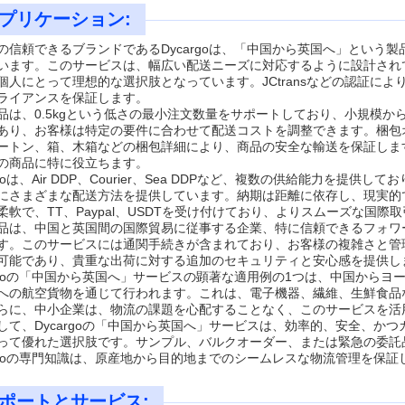
プリケーション:
の信頼できるブランドであるDycargoは、「中国から英国へ」という
います。このサービスは、幅広い配送ニーズに対応するように設計され
個人にとって理想的な選択肢となっています。JCtransなどの認証により
ライアンスを保証します。
品は、0.5kgという低さの最小注文数量をサポートしており、小規模
あり、お客様は特定の要件に合わせて配送コストを調整できます。梱包
ートン、箱、木箱などの梱包詳細により、商品の安全な輸送を保証しま
の商品に特に役立ちます。
rgoは、Air DDP、Courier、Sea DDPなど、複数の供給能力を
にさまざまな配送方法を提供しています。納期は距離に依存し、現実的
柔軟で、TT、Paypal、USDTを受け付けており、よりスムーズな国際
品は、中国と英国間の国際貿易に従事する企業、特に信頼できるフォワーダー
す。このサービスには通関手続きが含まれており、お客様の複雑さと管
可能であり、貴重な出荷に対する追加のセキュリティと安心感を提供し
argoの「中国から英国へ」サービスの顕著な適用例の1つは、中国から
への航空貨物を通じて行われます。これは、電子機器、繊維、生鮮食品
らに、中小企業は、物流の課題を心配することなく、このサービスを活
して、Dycargoの「中国から英国へ」サービスは、効率的、安全、か
って優れた選択肢です。サンプル、バルクオーダー、または緊急の委託
argoの専門知識は、原産地から目的地までのシームレスな物流管理を保証
ポートとサービス: