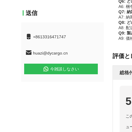
Q6:
A6:
Q7:
送信
A7:
Q8:
A8: 
Q9:
+8613316471747
A9:
huazi@dycargo.cn
評価と
今雑談しなさい
総格
5
こ
ュ