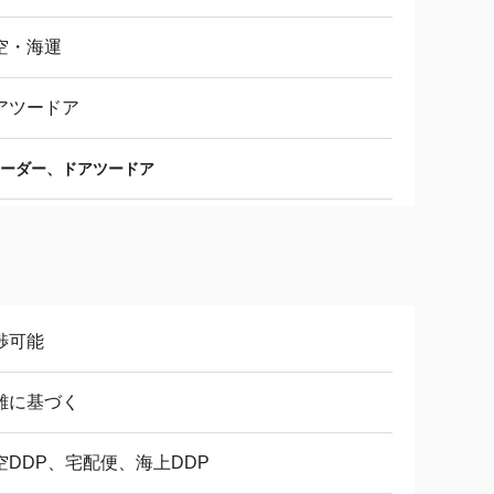
空・海運
アツードア
ーダー、ドアツードア
渉可能
離に基づく
空DDP、宅配便、海上DDP