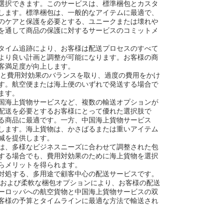
選択できます。このサービスは、標準梱包とカスタ
します。標準梱包は、一般的なアイテムに最適で、
のケアと保護を必要とする、ユニークまたは壊れや
を通して商品の保護に対するサービスのコミットメ
タイム追跡により、お客様は配送プロセスのすべて
より良い計画と調整が可能になります。お客様の商
客満足度が向上します。
度と費用対効果のバランスを取り、過度の費用をかけ
す。航空便または海上便のいずれで発送する場合で
ます。
国海上貨物サービスなど、複数の輸送オプションが
配送を必要とするお客様にとって優れた選択肢で
る商品に最適です。一方、中国海上貨物サービス
します。海上貨物は、かさばるまたは重いアイテム
減を提供します。
は、多様なビジネスニーズに合わせて調整された包
する場合でも、費用対効果のために海上貨物を選択
らメリットを得られます。
対処する、多用途で顧客中心の配送サービスです。
、および柔軟な梱包オプションにより、お客様の配送
ーロッパへの航空貨物と中国海上貨物サービスの双
客様の予算とタイムラインに最適な方法で輸送され