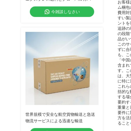
お客様
ム梱包
今雑談しなさい
費用対
すい製
ントを
追跡の
の段階
品がい
このサ
ずに合
も、こ
「中国
含まれ
す。こ
は、大
に特に
これら
括的な
する場
要約す
重量と
要件に
世界規模で安全な航空貨物輸送と急送
方を活
物流サービスによる迅速な輸送
ること