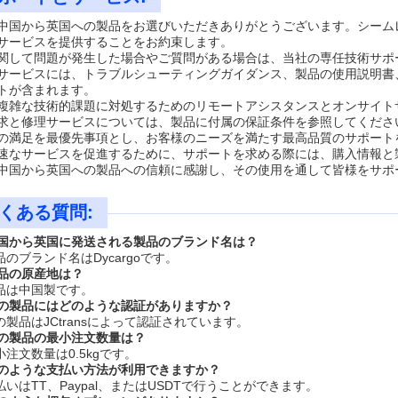
中国から英国への製品をお選びいただきありがとうございます。シーム
サービスを提供することをお約束します。
関して問題が発生した場合やご質問がある場合は、当社の専任技術サポ
サービスには、トラブルシューティングガイダンス、製品の使用説明書
トが含まれます。
複雑な技術的課題に対処するためのリモートアシスタンスとオンサイト
求と修理サービスについては、製品に付属の保証条件を参照してくださ
の満足を最優先事項とし、お客様のニーズを満たす最高品質のサポート
速なサービスを促進するために、サポートを求める際には、購入情報と
中国から英国への製品への信頼に感謝し、その使用を通して皆様をサポ
くある質問:
 中国から英国に発送される製品のブランド名は？
製品のブランド名はDycargoです。
 製品の原産地は？
 製品は中国製です。
 この製品にはどのような認証がありますか？
この製品はJCtransによって認証されています。
 この製品の最小注文数量は？
最小注文数量は0.5kgです。
 どのような支払い方法が利用できますか？
支払いはTT、Paypal、またはUSDTで行うことができます。