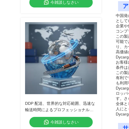
今雑談しなさい
ア
中国発
として
企業や
コンプ
この製
可能で
り、カ
高価値
Dyca
お客様
条件は
この製
有利で
も利用
Dyc
ロッパ
す。さ
DDP 配送、世界的な対応範囲、迅速な
全体と
人にと
輸送時間によるプロフェッショナルな
Dyc
貨物輸送および国際配送サービス
今雑談しなさい
サ