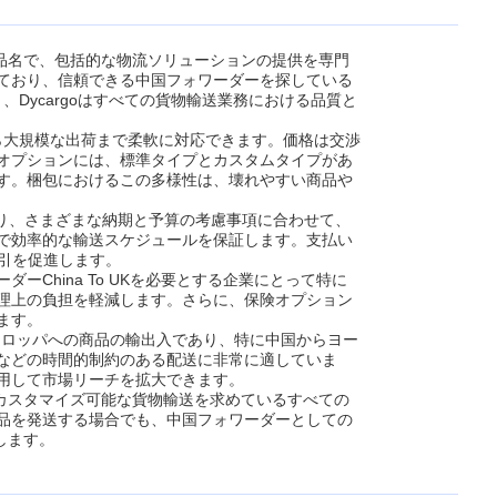
製品名で、包括的な物流ソリューションの提供を専門
ており、信頼できる中国フォワーダーを探している
、Dycargoはすべての貨物輸送業務における品質と
から大規模な出荷まで柔軟に対応できます。価格は交渉
オプションには、標準タイプとカスタムタイプがあ
す。梱包におけるこの多様性は、壊れやすい商品や
提供しており、さまざまな納期と予算の考慮事項に合わせて、
で効率的な輸送スケジュールを保証します。支払い
取引を促進します。
China To UKを必要とする企業にとって特に
理上の負担を軽減します。さらに、保険オプション
ます。
ヨーロッパへの商品の輸出入であり、特に中国からヨー
などの時間的制約のある配送に非常に適していま
用して市場リーチを拡大できます。
つカスタマイズ可能な貨物輸送を求めているすべての
品を発送する場合でも、中国フォワーダーとしての
します。