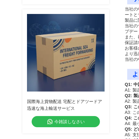
当社の
ートと
製品に
当社の
プデー
また、
保証請
お客様
より迅
当社の
よ
Q1:
A1: 
Q2:
A2:
国際海上貨物配送 宅配とドアツードア
Q3:
迅速な海上輸送サービス
A3: 
Q4:
今雑談しなさい
A4: 
Q5:
A5: 