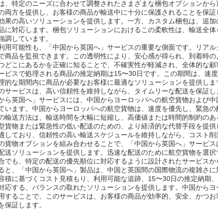
は、特定のニーズに合わせて調整されたさまざまな梱包オプションから
の両方を提供し、お客様の商品が輸送中に十分に保護されることを保証
効果の高いソリューションを提供します。一方、カスタム梱包は、追加
品に対応します。梱包ソリューションにおけるこの柔軟性は、輸送全体
強調しています。
利用可能性も、「中国から英国へ」サービスの重要な側面です。リアル
で商品を監視できます。この透明性により、安心感が得られ、到着時の
つどこにあるかを正確に知ることで、不確実性が軽減され、全体的な顧
ービスで処理される商品の推定納期は15〜30日です。この期間は、速
理的な期間内に商品が必要なお客様に最適なソリューションを提供しま
のサービスは、高い信頼性を維持しながら、タイムリーな配送を保証し
から英国へ」サービスには、中国からヨーロッパへの航空貨物および中
ています。中国からヨーロッパへの航空貨物は、速度を優先し、緊急の
の輸送方法は、輸送時間を大幅に短縮し、高価値または時間的制約のあ
型貨物または緊急性の低い配送のための、より経済的な代替手段を提供
適しており、信頼性の高い輸送スケジュールを維持しながら、コスト削
の貨物オプションを組み合わせることで、「中国から英国へ」サービス
配送ソリューションを提供します。迅速な配送のために航空貨物を選択
合でも、特定の配送の優先順位に対応するように設計されたサービスか
ると、「中国から英国へ」製品は、中国と英国間の国際物流の複雑さに
容積に基づくコスト見積もり、利用可能な追跡、15〜30日の推定納期
対応する、バランスの取れたソリューションを提供します。中国からヨ
用することで、このサービスは、お客様の商品が効率的、安全、かつお
を保証します。