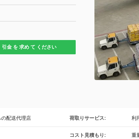
引金 を 求め て ください
への配送代理店
荷取りサービス:
利
コスト見積もり:
重