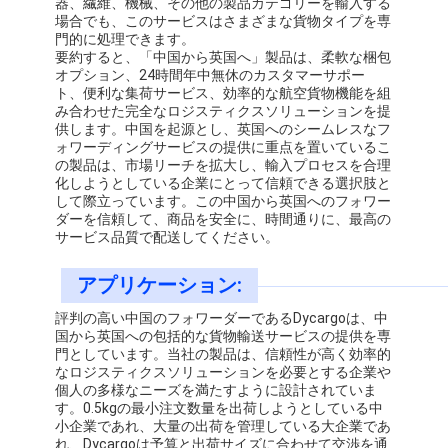
器、繊維、機械、その他の製品カテゴリーを輸入する
会社案内
場合でも、このサービスはさまざまな貨物タイプを専
門的に処理できます。
要約すると、「中国から英国へ」製品は、柔軟な梱包
品質管理
オプション、24時間年中無休のカスタマーサポー
ト、便利な集荷サービス、効率的な航空貨物機能を組
お問い合わせ
み合わせた完全なロジスティクスソリューションを提
供します。中国を起源とし、英国へのシームレスなフ
ォワーディングサービスの提供に重点を置いているこ
今雑談しなさい
の製品は、市場リーチを拡大し、輸入プロセスを合理
化しようとしている企業にとって信頼できる選択肢と
して際立っています。この中国から英国へのフォワー
ダーを信頼して、商品を安全に、時間通りに、最高の
サービス品質で配送してください。
国際的な貨物Forward
アプリケーション:
航空貨物のForward
評判の高い中国のフォワーダーであるDycargoは、中
海上貨物
国から英国への包括的な貨物輸送サービスの提供を専
門としています。当社の製品は、信頼性が高く効率的
DDP 中国 から 発送
なロジスティクスソリューションを必要とする企業や
個人の多様なニーズを満たすように設計されていま
す。0.5kgの最小注文数量を出荷しようとしている中
明白な船積み
小企業であれ、大量の出荷を管理している大企業であ
れ、Dycargoは予算と出荷サイズに合わせて交渉を通