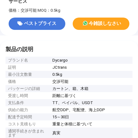
サービス
価格：交渉可能
MOQ：0.5kg
ベストプライス
今雑談しなさい
製品の説明
ブランド名
Dycargo
証明
JCtrans
最小注文数量
0.5kg
価格
交渉可能
パッケージの詳細
カートン、箱、木箱
受渡し時間
距離に基づく
支払条件
TT、ペイパル、USDT
供給の能力
航空DDP、宅配便、海上DDP
配達予定時間
15～30日
コスト見積もり
重量と体積に基づいて
通関手続きが含まれ
真実
ます