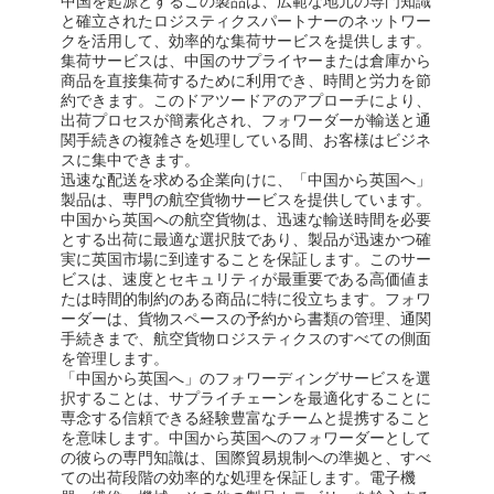
中国を起源とするこの製品は、広範な地元の専門知識
と確立されたロジスティクスパートナーのネットワー
クを活用して、効率的な集荷サービスを提供します。
集荷サービスは、中国のサプライヤーまたは倉庫から
商品を直接集荷するために利用でき、時間と労力を節
約できます。このドアツードアのアプローチにより、
出荷プロセスが簡素化され、フォワーダーが輸送と通
関手続きの複雑さを処理している間、お客様はビジネ
スに集中できます。
迅速な配送を求める企業向けに、「中国から英国へ」
製品は、専門の航空貨物サービスを提供しています。
中国から英国への航空貨物は、迅速な輸送時間を必要
とする出荷に最適な選択肢であり、製品が迅速かつ確
実に英国市場に到達することを保証します。このサー
ビスは、速度とセキュリティが最重要である高価値ま
たは時間的制約のある商品に特に役立ちます。フォワ
ーダーは、貨物スペースの予約から書類の管理、通関
手続きまで、航空貨物ロジスティクスのすべての側面
を管理します。
ホーム
「中国から英国へ」のフォワーディングサービスを選
択することは、サプライチェーンを最適化することに
製品
専念する信頼できる経験豊富なチームと提携すること
を意味します。中国から英国へのフォワーダーとして
の彼らの専門知識は、国際貿易規制への準拠と、すべ
企業情報
ての出荷段階の効率的な処理を保証します。電子機