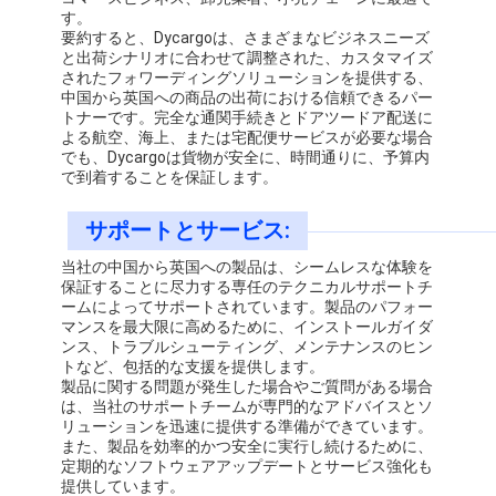
す。
要約すると、Dycargoは、さまざまなビジネスニーズ
と出荷シナリオに合わせて調整された、カスタマイズ
されたフォワーディングソリューションを提供する、
中国から英国への商品の出荷における信頼できるパー
トナーです。完全な通関手続きとドアツードア配送に
よる航空、海上、または宅配便サービスが必要な場合
でも、Dycargoは貨物が安全に、時間通りに、予算内
で到着することを保証します。
サポートとサービス:
当社の中国から英国への製品は、シームレスな体験を
保証することに尽力する専任のテクニカルサポートチ
ームによってサポートされています。製品のパフォー
マンスを最大限に高めるために、インストールガイダ
ンス、トラブルシューティング、メンテナンスのヒン
トなど、包括的な支援を提供します。
製品に関する問題が発生した場合やご質問がある場合
は、当社のサポートチームが専門的なアドバイスとソ
リューションを迅速に提供する準備ができています。
また、製品を効率的かつ安全に実行し続けるために、
定期的なソフトウェアアップデートとサービス強化も
提供しています。