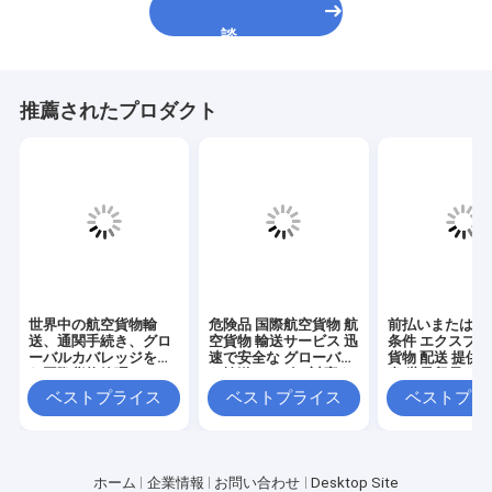
談
推薦されたプロダクト
世界中の航空貨物輸
危険品 国際航空貨物 航
前払いまたは回
送、通関手続き、グロ
空貨物 輸送サービス 迅
条件 エクスプ
ーバルカバレッジを含
速で安全な グローバル
貨物 配送 提供
む国際貨物管理
な輸送ニーズに対応す
書 世界貿易を
るソリューション
航空貨物 サー
ベストプライス
ベストプライス
ベストプラ
ホーム
企業情報
お問い合わせ
Desktop Site