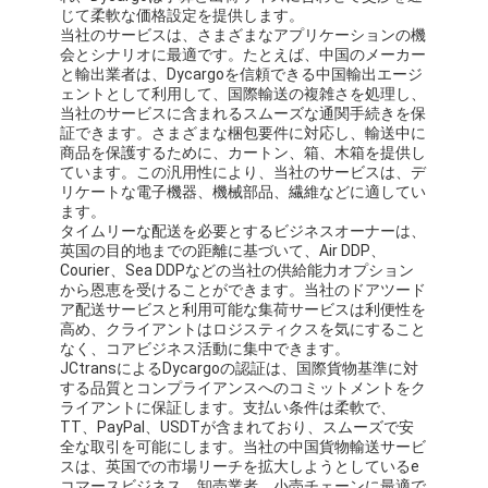
鉄道貨物運送
じて柔軟な価格設定を提供します。
当社のサービスは、さまざまなアプリケーションの機
会とシナリオに最適です。たとえば、中国のメーカー
Amazonへ発送
と輸出業者は、Dycargoを信頼できる中国輸出エージ
ェントとして利用して、国際輸送の複雑さを処理し、
トラック貨物
当社のサービスに含まれるスムーズな通関手続きを保
証できます。さまざまな梱包要件に対応し、輸送中に
商品を保護するために、カートン、箱、木箱を提供し
倉庫サービス
ています。この汎用性により、当社のサービスは、デ
リケートな電子機器、機械部品、繊維などに適してい
ます。
タイムリーな配送を必要とするビジネスオーナーは、
英国の目的地までの距離に基づいて、Air DDP、
Courier、Sea DDPなどの当社の供給能力オプション
から恩恵を受けることができます。当社のドアツード
ア配送サービスと利用可能な集荷サービスは利便性を
高め、クライアントはロジスティクスを気にすること
なく、コアビジネス活動に集中できます。
JCtransによるDycargoの認証は、国際貨物基準に対
する品質とコンプライアンスへのコミットメントをク
ライアントに保証します。支払い条件は柔軟で、
TT、PayPal、USDTが含まれており、スムーズで安
全な取引を可能にします。当社の中国貨物輸送サービ
スは、英国での市場リーチを拡大しようとしているe
コマースビジネス、卸売業者、小売チェーンに最適で