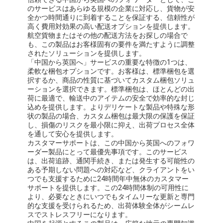
のサービスはあらゆる規模の企業に対応し、貨物が安
全かつ時間通りに到着することを保証する、信頼性が
高く費用対効果の高い配送オプションを提供します。
航空貨物またはその他の配送方法をお探しの場合で
も、この製品はお客様固有の要件を満たすように調整
されたソリューションを提供します。
「中国から英国へ」サービスの重要な特徴の1つは、
柔軟な梱包オプションです。お客様は、標準梱包を選
択するか、商品の性質に基づいてカスタム梱包ソリュ
ーションを選択できます。標準梱包は、ほとんどの出
荷に最適で、輸送中のアイテムの安全で効率的な封じ
込めを提供します。よりデリケートな製品や特殊な形
状の製品の場合、カスタム梱包は最大限の保護を保証
し、損傷のリスクを最小限に抑え、出荷プロセス全体
を通して安心を提供します。
カスタマーサポートは、この中国から英国へのフォワ
ーダー製品にとって最優先事項です。このサービス
は、出荷追跡、通関手続き、または発生する可能性の
ある予期しない問題への対応など、クライアントをい
つでも支援するために24時間年中無休のカスタマー
サポートを提供します。この24時間体制の可用性に
より、必要なときにいつでもタイムリーな更新と専門
的な支援を受けられるため、出荷体験全体がシームレ
スでストレスフリーになります。