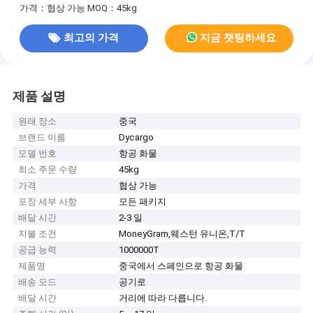
가격：협상 가능
MOQ：45kg
최고의 가격
지금 챗팅하세요
제품 설명
원래 장소
중국
브랜드 이름
Dycargo
모델 번호
항공 화물
최소 주문 수량
45kg
가격
협상 가능
포장 세부 사항
모든 패키지
배달 시간
2-3 일
지불 조건
MoneyGram,웨스턴 유니온,T/T
공급 능력
1000000T
제품명
중국에서 스페인으로 항공 화물
배송 모드
공기로
배달 시간
거리에 따라 다릅니다.