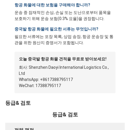
항공 화물에 대한 보험을 구매해야 합니까?
공장 투어
운송 중 잠재적인 손상, 손실 또는 도난으로부터 품목을
품질 관리
보호하기 위해 운송 보험(0.3% 요율)을 권장합니다.
중국발 항공 화물에 필요한 서류는 무엇입니까?
연락처
필요한 서류에는 포장 목록, 상업 송장, 항공 운송장 및 통
관을 위한 원산지 증명서가 포함됩니다.
지금 챗팅하세요
오늘 중국발 항공 화물 견적을 무료로 받아보세요!
회사: Shenzhen Daoyi International Logistics Co.,
국제 화물운송 포워드
Ltd
WhatsApp: +8617388795117
공기 운임 후불
WeChat: 17388795117
해상운송
등급& 검토
중국에서 DDP 배송
등급& 검토
선적을 나타내세요