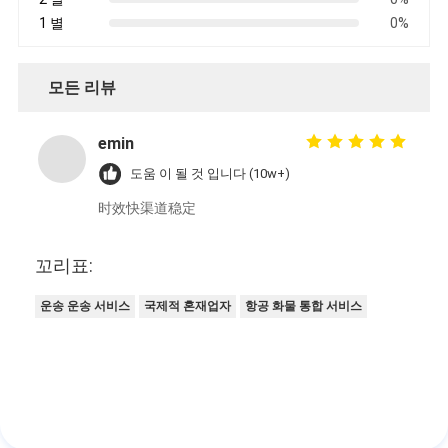
1 별
0%
모든 리뷰
emin
도움 이 될 것 입니다 (10w+)
时效快渠道稳定
꼬리표:
운송 운송 서비스
국제적 혼재업자
항공 화물 통합 서비스