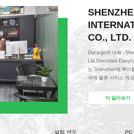
SHENZHE
INTERNAT
CO., LTD.
Dycargo에 대해 - Shenzh
Ltd.Shenzhen Daoyi In
는 Shenzhen에 
국제 물류 서비스 제
글로벌 물류 네트워크설
신 및 Win-Win"
더 알아보기
다양한 물류 요구를 
중점을 둔다..물류 산업
상 운송, 항공 운송,
네트워크는 전세계 12
설립 연도
PC