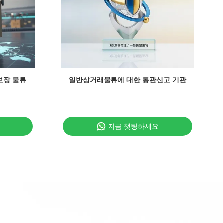
보장 물류
일반상거래물류에 대한 통관신고 기관
유
지금 챗팅하세요