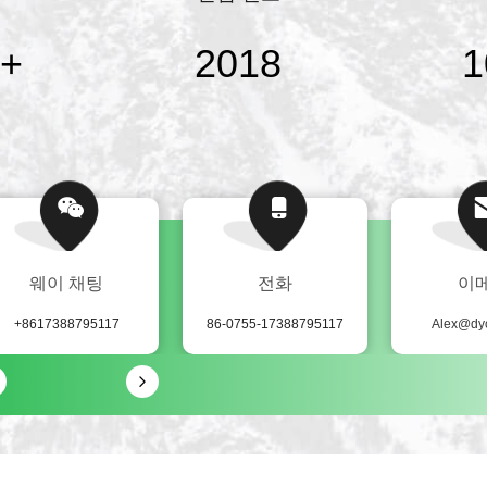
개 이상의 협력 에이
전체를 아우르는 원활
+
2018
1
항구 클러스터와 공항 허
웨이 채팅
전화
이
+8617388795117
86-0755-17388795117
Alex@dy