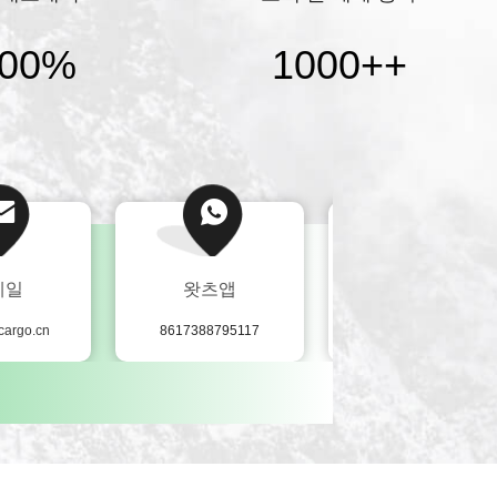
전트가 해외에 있습니다.고객들에게 공급망
한 물류 서비스를 제공할 수 있도록셰인지의
00%
1000+
+
...
메일
왓츠앱
웨이 채팅
cargo.cn
8617388795117
+8617388795117