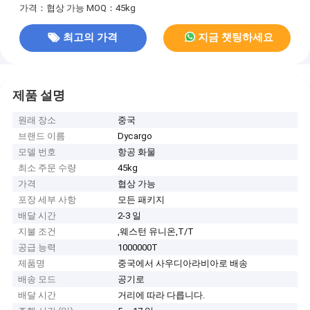
가격：협상 가능
MOQ：45kg
최고의 가격
지금 챗팅하세요
제품 설명
원래 장소
중국
브랜드 이름
Dycargo
모델 번호
항공 화물
최소 주문 수량
45kg
가격
협상 가능
포장 세부 사항
모든 패키지
배달 시간
2-3 일
지불 조건
,웨스턴 유니온,T/T
공급 능력
1000000T
제품명
중국에서 사우디아라비아로 배송
배송 모드
공기로
배달 시간
거리에 따라 다릅니다.