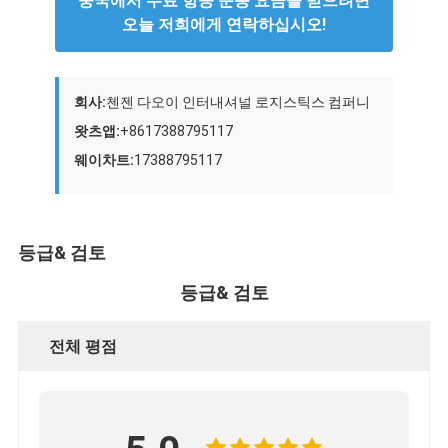
중국에서 무료 항공 운송 요금을 받으려면
철도 운송
오늘 저희에게 연락하십시오!
아마존으로 배송
트럭 화물
회사:
첸젠 다오이 인터내셔널 로지스틱스 컴퍼니
왓츠앱:
+8617388795117
창고 서비스
웨이차트:
17388795117
등급& 검토
등급& 검토
전체 평점