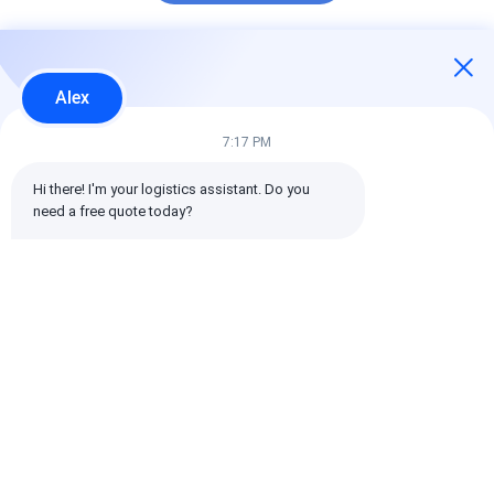
추천된 제품
Alex
7:17 PM
Hi there! I'm your logistics assistant. Do you 
need a free quote today?
국제 항공 화물 운송, 통
위험물 국제 항공 화물
사전 지불 또는 
관 및 글로벌 커버리지
항공 화물 운송 서비스
불 조건 급행 항
포함 국제 화물 관리
글로벌 배송 요구에 대
운송 제공 된 문
한 빠르고 안전한 솔루
무역을 지원하는
션
화물 서비스
최고의 가격
최고의 가격
최고의 
홈
사이트맵
연락처
Desktop Site
사이트맵
개인 정보 정책