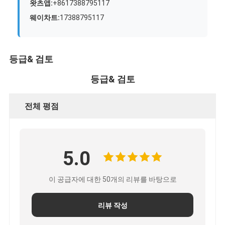
왓츠앱:
+8617388795117
철도 운송
웨이차트:
17388795117
아마존으로 배송
트럭 화물
등급& 검토
창고 서비스
등급& 검토
전체 평점
5.0
이 공급자에 대한 50개의 리뷰를 바탕으로
리뷰 작성