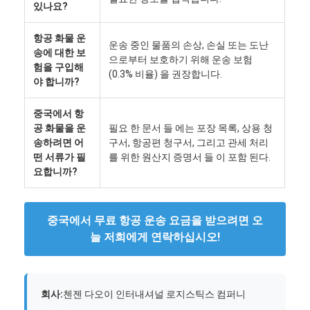
있나요?
공장 투어
항공 화물 운
품질 관리
운송 중인 물품의 손상, 손실 또는 도난
송에 대한 보
으로부터 보호하기 위해 운송 보험
험을 구입해
연락처
(0.3% 비율) 을 권장합니다.
야 합니까?
지금 챗팅하세요
중국에서 항
공 화물을 운
필요 한 문서 들 에는 포장 목록, 상용 청
송하려면 어
구서, 항공편 청구서, 그리고 관세 처리
떤 서류가 필
를 위한 원산지 증명서 들 이 포함 된다.
국제 화물운송 포워드
요합니까?
공기 운임 후불
중국에서 무료 항공 운송 요금을 받으려면 오
해상운송
늘 저희에게 연락하십시오!
중국에서 DDP 배송
선적을 나타내세요
회사:
첸젠 다오이 인터내셔널 로지스틱스 컴퍼니