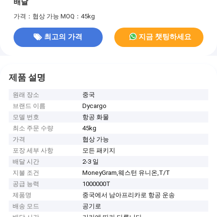
배달
가격：협상 가능
MOQ：45kg
최고의 가격
지금 챗팅하세요
제품 설명
원래 장소
중국
브랜드 이름
Dycargo
모델 번호
항공 화물
최소 주문 수량
45kg
가격
협상 가능
포장 세부 사항
모든 패키지
배달 시간
2-3 일
지불 조건
MoneyGram,웨스턴 유니온,T/T
공급 능력
1000000T
제품명
중국에서 남아프리카로 항공 운송
배송 모드
공기로