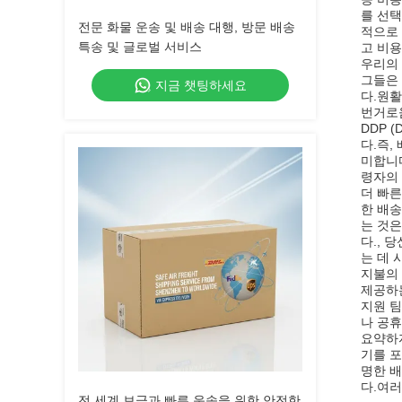
를 선택
전문 화물 운송 및 배송 대행, 방문 배송
적으로
특송 및 글로벌 서비스
고 비용
우리의
그들은 
지금 챗팅하세요
다.원활
번거로
DDP 
다.즉,
미합니다
령자의
더 빠른
한 배송
는 것은
다., 
는 데 
지불의
제공하
지원 팀
나 공휴
요약하자
기를 포
명한 배
다.여
전 세계 보급과 빠른 운송을 위한 안전한