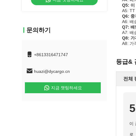
Q5: 
A5: T
Q6: 
A6: 
Q7: 
문의하기
A7: 
Q8: 
A8: 
+8613316471747
등급&
huazi@dycargo.cn
전체 
지금 챗팅하세요
5
이
로