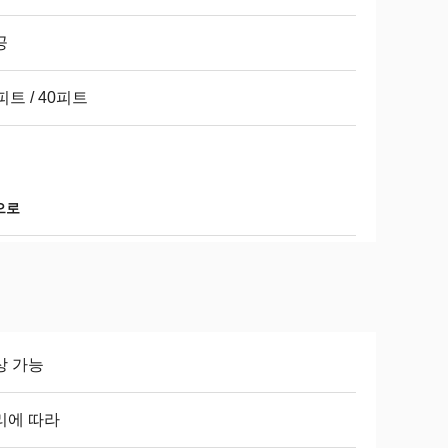
공
피트 / 40피트
으로
상 가능
리에 따라