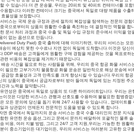
할 수 있습니다.더 큰 운송물, 우리는 20피트 및 40피트 컨테이너를 
 수용합니다.이러한 컨테이너 크기는 중국에서 독일로 대량 제품을 수출하
 효율성을 보장합니다.
 서비스는 국제 운송 규정과 관세 절차의 복잡성을 탐색하는 전문의 경험
중국으로부터의 상품의 원활한 수출을 촉진하는 데 결정적인 역할을 합니다
한 문서 처리 과정과 중국 수출 및 독일 수입 규정의 준수에서 이익을 얻을
움이 없는 옵션으로 만듭니다.
(Delivered Duty Paid) 중국 출하에 대해 이야기하면, 우리의 서비스
 배송이 예상치 못한 수수료나 지연 없이 독일에 도착합니다.이것은 당신이
.DDP 배송은 고객들에게 원활한 구매 경험을 제공하는 것을 목표로하는 
 관련 비용의 복잡성을 제거하기 때문입니다.
 배송 시간을 필요로 하는 사람들을 위해, 우리의 중국 항공 화물 서비스
이 필요한 고부가가치 물품항공 화물 운송은 일반적으로 해상 운송에 비해
 공급망 효율성과 고객 만족도를 크게 향상시킬 수 있습니다.우리의 항공
당신의 상품이 중국에서 공급자로부터 받아 들여져 독일에 있는 지정된 주
시간과 노력을 절약합니다.
 유연성은 중국에서 독일로 상품의 또 다른 하이라이트입니다. 우리는 은
는이것은 다양한 비즈니스 관행과 선호도를 수용하여 불필요한 합병증없이
은 모든 문의에 당신을 돕기 위해 24/7 사용할 수 있습니다., 업데이트를
일과 상관없이 언제든지 전문적인 도움을 받을 수 있도록 합니다.
면 중국에서 독일까지의 운송 서비스는 중국 수출 대리인의 전문 지식을 
함한 유연한 운송 옵션,그리고 문에서 문까지 배달하여 포괄적인 물류 솔
송 비용, 여러 지불 방법, 그리고 24/7 고객 지원,우리는 가능한 한 원
러분이 중소기업이든 대기업이든, 우리의 서비스는 여러분의 고유한 요구