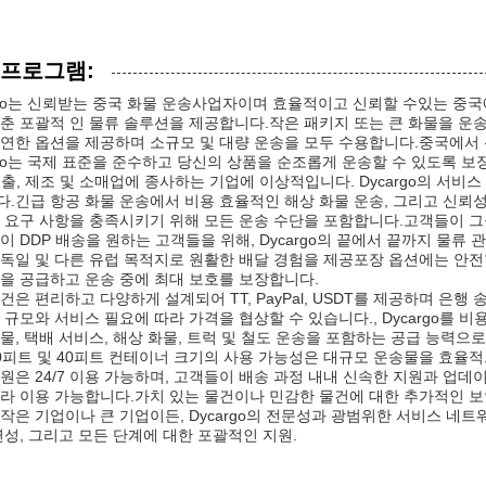
 프로그램:
rgo는 신뢰받는 중국 화물 운송사업자이며 효율적이고 신뢰할 수있는 중
춘 포괄적 인 물류 솔루션을 제공합니다.작은 패키지 또는 큰 화물을 운송하는 
연한 옵션을 제공하며 소규모 및 대량 운송을 모두 수용합니다.중국에서 유래
rgo는 국제 표준을 준수하고 당신의 상품을 순조롭게 운송할 수 있도록 보
출, 제조 및 소매업에 종사하는 기업에 이상적입니다. Dycargo의 서
.긴급 항공 화물 운송에서 비용 효율적인 해상 화물 운송, 그리고 신뢰성 있
 요구 사항을 충족시키기 위해 모든 운송 수단을 포함합니다.고객들이 그
이 DDP 배송을 원하는 고객들을 위해, Dycargo의 끝에서 끝까지 물
독일 및 다른 유럽 목적지로 원활한 배달 경험을 제공포장 옵션에는 안전한
을 공급하고 운송 중에 최대 보호를 보장합니다.
건은 편리하고 다양하게 설계되어 TT, PayPal, USDT를 제공하며 은행 
 규모와 서비스 필요에 따라 가격을 협상할 수 있습니다., Dycargo를 
물, 택배 서비스, 해상 화물, 트럭 및 철도 운송을 포함하는 공급 능력으로 
0피트 및 40피트 컨테이너 크기의 사용 가능성은 대규모 운송물을 효율적
원은 24/7 이용 가능하며, 고객들이 배송 과정 내내 신속한 지원과 업데
라 이용 가능합니다.가치 있는 물건이나 민감한 물건에 대한 추가적인 보
작은 기업이나 큰 기업이든, Dycargo의 전문성과 광범위한 서비스 네
연성, 그리고 모든 단계에 대한 포괄적인 지원.