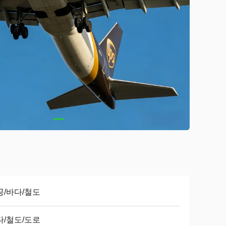
공/바다/철도
다/철도/도로