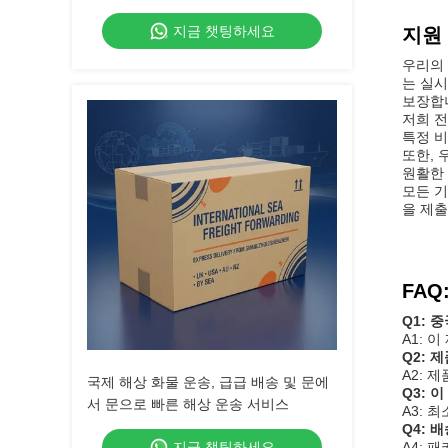
국제 배송 서비스
지금 챗팅하세요
지원
우리의 
는 실시
보장합
저희 전
특정 비
또한,
원활한 
모든 기
을 제출
FAQ
Q1: 
A1: 
Q2: 
A2: 
국제 해상 화물 운송, 급급 배송 및 문에
Q3: 
서 문으로 빠른 해상 운송 서비스
A3: 
Q4: 
지금 챗팅하세요
A4: 