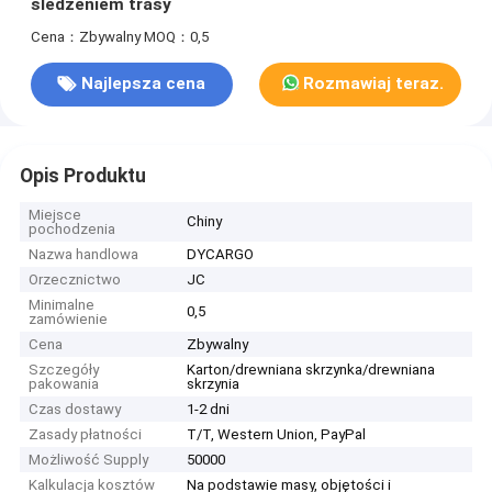
śledzeniem trasy
Cena：Zbywalny
MOQ：0,5
Najlepsza cena
Rozmawiaj teraz.
Opis Produktu
Miejsce
Chiny
pochodzenia
Nazwa handlowa
DYCARGO
Orzecznictwo
JC
Minimalne
0,5
zamówienie
Cena
Zbywalny
Szczegóły
Karton/drewniana skrzynka/drewniana
pakowania
skrzynia
Czas dostawy
1-2 dni
Zasady płatności
T/T, Western Union, PayPal
Możliwość Supply
50000
Kalkulacja kosztów
Na podstawie masy, objętości i