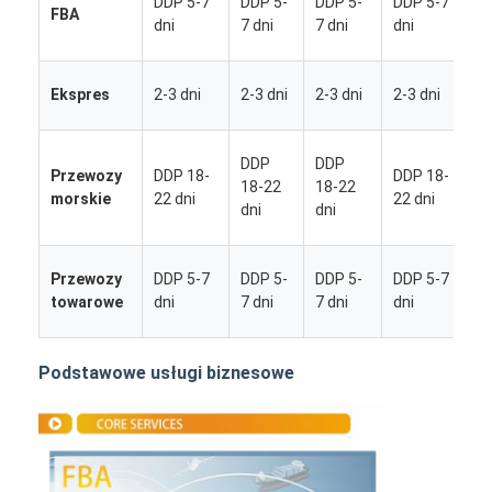
DDP 5-7
DDP 5-
DDP 5-
DDP 5-7
FBA
5
dni
7 dni
7 dni
dni
d
2
Ekspres
2-3 dni
2-3 dni
2-3 dni
2-3 dni
d
DDP
DDP
Przewozy
DDP 18-
DDP 18-
1
18-22
18-22
morskie
22 dni
22 dni
dni
dni
d
Przewozy
DDP 5-7
DDP 5-
DDP 5-
DDP 5-7
5
towarowe
dni
7 dni
7 dni
dni
d
Dom
Podstawowe usługi biznesowe
Produkty
O nas