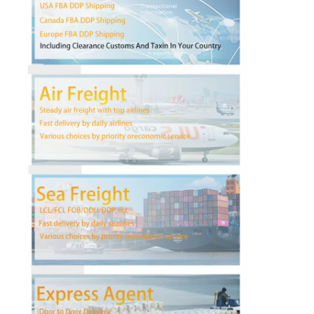
Wycieczka po fabryce
Kontrola jakości
Skontaktuj się z nami
Rozmawiaj teraz.
Spedycja Międzynarodowa
Spedycja lotnicza
Fracht morski
Dostawa DDP z Chin
ekspresowa WYSYŁKA