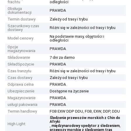
frachtu
odległości
Obsługa
PRAWDA
dokumentacji
Termin dostawy
Zależy od trasy i trybu
Szacunkowy czas
Różni się w zależności od trasy i trybu
dostawy
Na podstawie masy, objętości i
Model cenowy
odległości
Opcje
PRAWDA
magazynowania
Składowanie
7 dni za darmo
SkładSpożycie
PRAWDA
Czas tranzytu
Różni się w zależności od trasy i trybu
Czas dostawy
Zależy od trasy i trybu
Odprawa celna
PRAWDA
Ubezpieczenie
Dostępne na życzenie
Magazynowanie
PRAWDA
usługi pakowania
PRAWDA
Termin handlowy
FOB EXW DDP DDU, FOB, EXW, DDP, DDU
Śledzenie przewozów morskich z Chin do
Afryki
High Light:
,
,
międzynarodowy spedytor z śledzeniem
przewozy morskie z śledzeniem tras