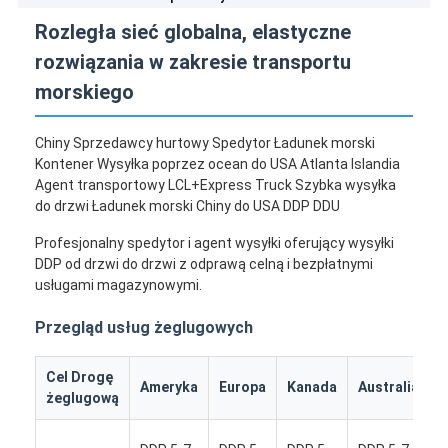
Rozległa sieć globalna, elastyczne
rozwiązania w zakresie transportu
morskiego
Chiny Sprzedawcy hurtowy Spedytor Ładunek morski
Kontener Wysyłka poprzez ocean do USA Atlanta Islandia
Agent transportowy LCL+Express Truck Szybka wysyłka
do drzwi Ładunek morski Chiny do USA DDP DDU
Profesjonalny spedytor i agent wysyłki oferujący wysyłki
DDP od drzwi do drzwi z odprawą celną i bezpłatnymi
usługami magazynowymi.
Przegląd usług żeglugowych
Cel Drogę
I
Ameryka
Europa
Kanada
Australia
żeglugową
k