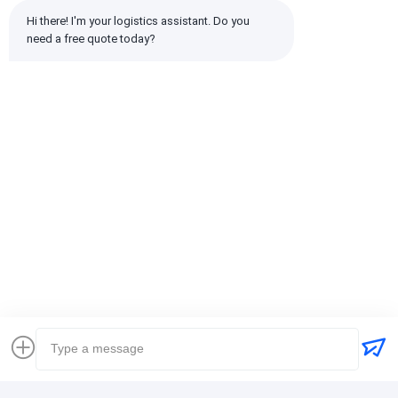
Hi there! I'm your logistics assistant. Do you 
need a free quote today?
Wszystkie recenzje
emin
Pomocny (10w+)
时效快渠道稳定
tagi:
Globalny spedytor
Spedytor Spedycja międzynarodowa
Spedytor logistyczny