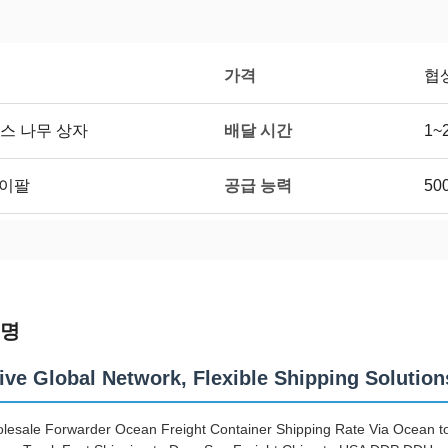
가격
협
배달 시간
스 나무 상자
1~
공급 능력
페이팔
50
설명
ive Global Network, Flexible Shipping Solution
lesale Forwarder Ocean Freight Container Shipping Rate Via Ocean to 