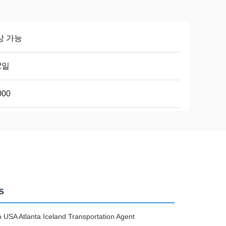
상 가능
2일
000
s
USA Atlanta Iceland Transportation Agent