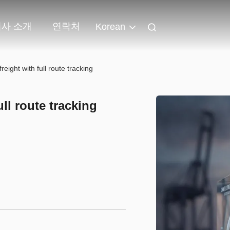
회사 소개
연락처
Korean
reight with full route tracking
ull route tracking