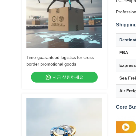
LCL+Expre
Profession
Shipping
Destina
FBA
Time-guaranteed logistics for cross-
border promotional goods
Express
지금 챗팅하세요
Sea Fre
Air Frei
Core Bu