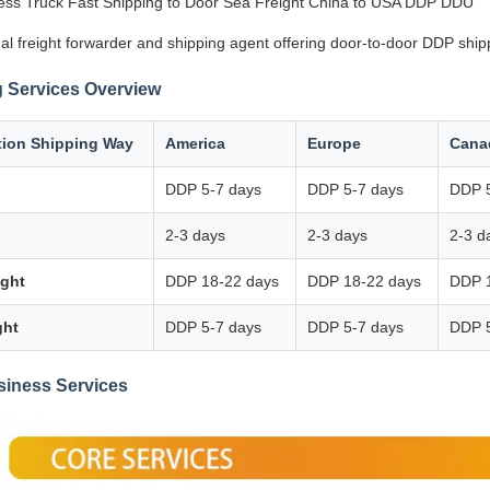
ss Truck Fast Shipping to Door Sea Freight China to USA DDP DDU
al freight forwarder and shipping agent offering door-to-door DDP ship
 Services Overview
tion Shipping Way
America
Europe
Cana
DDP 5-7 days
DDP 5-7 days
DDP 5
2-3 days
2-3 days
2-3 d
ight
DDP 18-22 days
DDP 18-22 days
DDP 
ght
DDP 5-7 days
DDP 5-7 days
DDP 5
siness Services