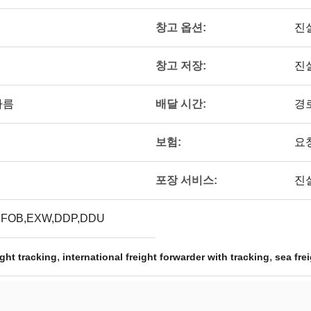
창고 옵션:
진
창고 저장:
진
배달 시간:
다름
경
보험:
요
포장 서비스:
진
,FOB,EXW,DDP,DDU
,
,
ight tracking
international freight forwarder with tracking
sea fre