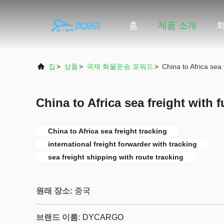
홈
제품 소개
집
>
상품
>
국제 화물운송 포워드
>
China to Africa sea f
China to Africa sea freight with f
China to Africa sea freight tracking
international freight forwarder with tracking
sea freight shipping with route tracking
원래 장소:
중국
브랜드 이름:
DYCARGO