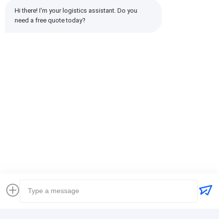
Hi there! I'm your logistics assistant. Do you 
need a free quote today?
emin
Полезно (10w+)
时效快渠道稳定
Бирки:
Глобальный экспедитор
доставка товароотправителя перевозки международная
Логистический экспедитор