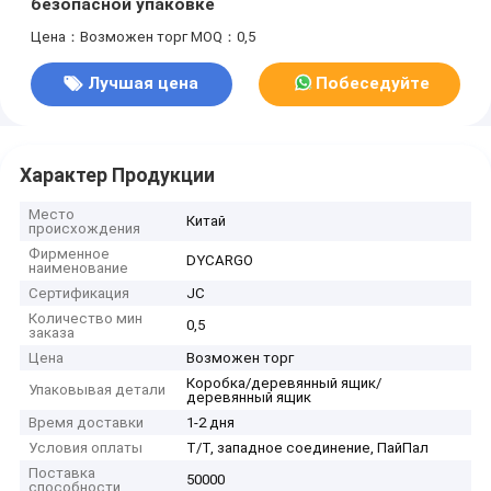
безопасной упаковке
Цена：Возможен торг
MOQ：0,5
Лучшая цена
Побеседуйте
теперь
Характер Продукции
Место
Китай
происхождения
Фирменное
DYCARGO
наименование
Сертификация
JC
Количество мин
0,5
заказа
Цена
Возможен торг
Коробка/деревянный ящик/
Упаковывая детали
деревянный ящик
Время доставки
1-2 дня
Условия оплаты
Т/Т, западное соединение, ПайПал
Поставка
50000
способности