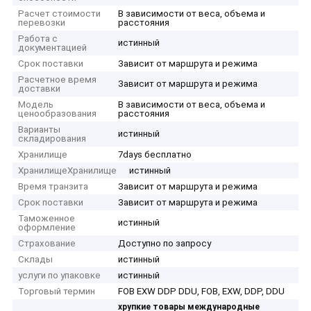
Расчет стоимости
В зависимости от веса, объема и
перевозки
расстояния
Работа с
истинный
документацией
Срок поставки
Зависит от маршрута и режима
Расчетное время
Зависит от маршрута и режима
доставки
Модель
В зависимости от веса, объема и
ценообразования
расстояния
Варианты
истинный
складирования
Хранилище
7days бесплатно
ХранилищеХранилище
истинный
Время транзита
Зависит от маршрута и режима
Срок поставки
Зависит от маршрута и режима
Таможенное
истинный
оформление
Страхование
Доступно по запросу
Склады
истинный
услуги по упаковке
истинный
Торговый термин
FOB EXW DDP DDU, FOB, EXW, DDP, DDU
хрупкие товары международные