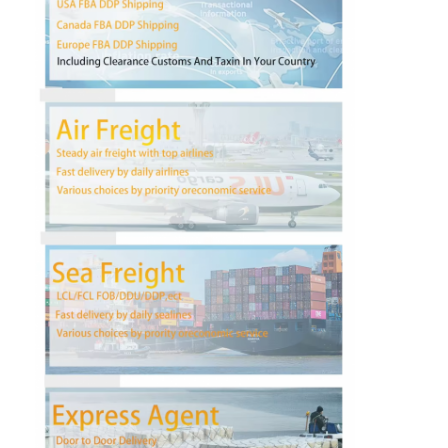
Наша фабрика
контроль качества
контактные данные
Побеседуйте теперь
Международная перевозка передняя
Перевозимый самолетами груз передний
Морские перевозки
ДДП доставка из Китая
срочная доставка