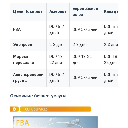
Европейский
Цель Посылка
Америка
Канада
А
союз
DDP 5-7
DDP 5-7
D
FBA
DDP 5-7 дней
дней
дней
д
Экспресс
2-3 дня
2-3 дня
2-3 дня
2
Морская
DDP 18-
DDP 18-22
DDP 18-
D
перевозка
22 дня
дня
22 дня
д
Авиаперевозки
DDP 5-7
DDP 5-7
D
DDP 5-7 дней
грузов
дней
дней
д
Главная страница
Основные бизнес-услуги
Продукция
О Компании