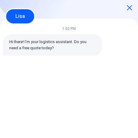
5 星
100%
Lisa
4 星
0%
3 星
0%
1:02 PM
2 星
0%
1 星
0%
Hi there! I'm your logistics assistant. Do you 
need a free quote today?
すべてのレビュー
emin
役に立つ (10w+)
时效快渠道稳定
札:
グローバル貨物輸送業者
貨物運送業者の国際海運
物流貨物運送業者