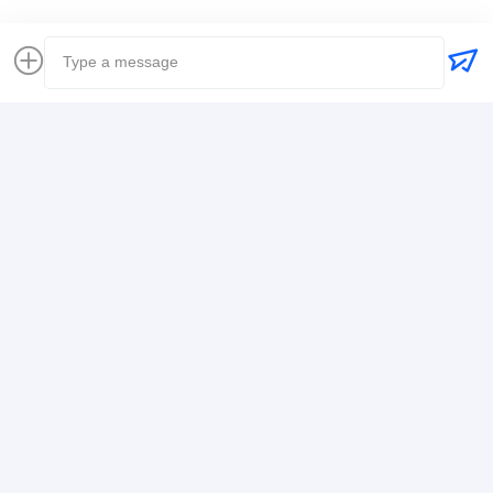
連絡先の詳細
Mr. Alex
+8617388795117
368-2 静武山路 龍光区 深??
今雑談しなさい