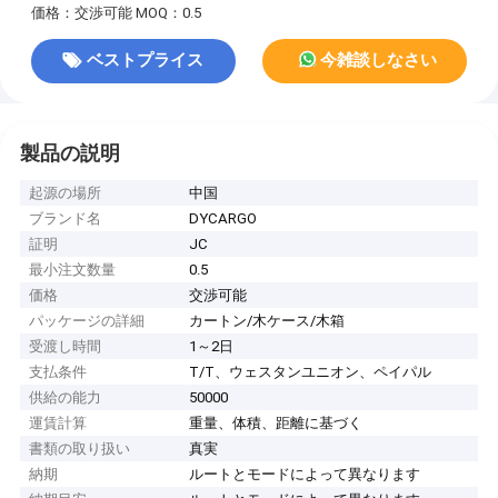
価格：交渉可能
MOQ：0.5
ベストプライス
今雑談しなさい
製品の説明
起源の場所
中国
ブランド名
DYCARGO
証明
JC
最小注文数量
0.5
価格
交渉可能
パッケージの詳細
カートン/木ケース/木箱
受渡し時間
1～2日
支払条件
T/T、ウェスタンユニオン、ペイパル
供給の能力
50000
運賃計算
重量、体積、距離に基づく
書類の取り扱い
真実
納期
ルートとモードによって異なります