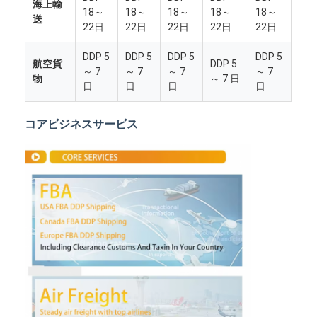
海上輸
18～
18～
18～
18～
18～
送
22日
22日
22日
22日
22日
DDP 5
DDP 5
DDP 5
DDP 5
航空貨
DDP 5
～ 7
～ 7
～ 7
～ 7
物
～ 7 日
日
日
日
日
コアビジネスサービス
ホーム
製品
企業情報