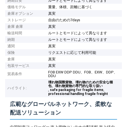
納期目安
ルートとモードによって異なります
価格モデル
重量、体積、距離に基づく
倉庫オプション
真実
ストレージ
自由のための7days
倉庫 倉庫
真実
輸送時間
ルートとモードによって異なります
納期
ルートとモードによって異なります
通関
真実
保険
リクエストに応じて利用可能
倉庫
真実
包装サービス
真実
FOB EXW DDP DDU、FOB、EXW、DDP、
貿易条件
DDU
壊れ物国際貨物、壊れ物のための安全な梱
包、壊れ物貨物の専門的な取り扱い
ハイライト:
,
,
safe packaging for fragile items
professional handling fragile freight
広範なグローバルネットワーク、柔軟な
配送ソリューション
中国卸売フォワーダー 海上貨物コンテナの配送料 海上経由