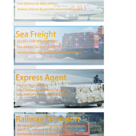
会社案内
品質管理
お問い合わせ
今雑談しなさい
国際的な貨物Forward
航空貨物のForward
海上貨物
DDP 中国 から 発送
明白な船積み