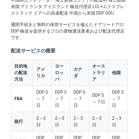
米国 アトランタ アイスランド 輸送代理店 LCL+エクスプレ
ストラック ドアへの高速配送 中国から米国 DDP DDU
通関手続きと無料の保管サービスを備えたドアツードアの
DDP 輸送を提供するプロの貨物運送業者および配送代理店
です。
配送サービスの概要
目的地
ヨー
オース
アメ
カナ
の配送
ロッ
トラリ
他国
リカ
ダ
方法
パ
ア
DDP 5
DDP 5
DDP 5
DDP 5
DDP 5
FBA
～ 7
～ 7
～ 7
～ 7
～ 7 日
日
日
日
日
2～3
2～3
2～3
2～3
2～3
急行
日
日
日
日
日
DDP
DDP
DDP
DDP
DDP