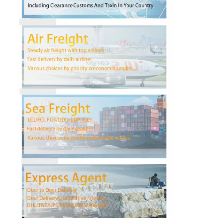
Наша фабрика
контроль качества
контактные данные
Новости
Все случаи
Побеседуйте теперь
Международная перевозка передняя
Перевозимый самолетами груз передний
Морские перевозки