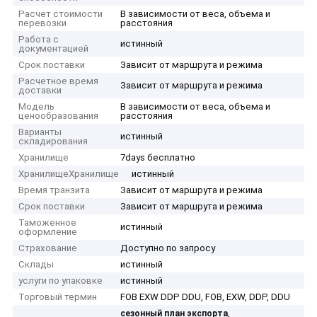
Расчет стоимости
В зависимости от веса, объема и
перевозки
расстояния
Работа с
истинный
документацией
Срок поставки
Зависит от маршрута и режима
Расчетное время
Зависит от маршрута и режима
доставки
Модель
В зависимости от веса, объема и
ценообразования
расстояния
Варианты
истинный
складирования
Хранилище
7days бесплатно
ХранилищеХранилище
истинный
Время транзита
Зависит от маршрута и режима
Срок поставки
Зависит от маршрута и режима
Таможенное
истинный
оформление
Страхование
Доступно по запросу
Склады
истинный
услуги по упаковке
истинный
Торговый термин
FOB EXW DDP DDU, FOB, EXW, DDP, DDU
,
сезонный план экспорта