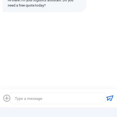
Hi there! I'm your logistics assistant. Do you 
need a free quote today?
Компания:
SHENZHEN DAOYI INTERNATIONAL
LOGISTICS CO., LTD.
Руководитель продаж:
Энди.
WeChat:
13316843695
WhatsApp:
+8613316843695
Бирки:
Door-to-Door Delivery International Express Shipping
Intelligent Customs Clearance Cross-Border E-Commerce
Shipping
Free 7-Day Storage DHL/UPS Express