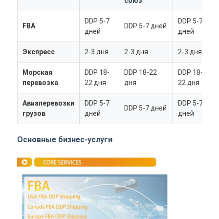
союз
DDP 5-7
DDP 5-7
D
FBA
DDP 5-7 дней
дней
дней
д
Экспресс
2-3 дня
2-3 дня
2-3 дня
2
Морская
DDP 18-
DDP 18-22
DDP 18-
D
перевозка
22 дня
дня
22 дня
д
Авиаперевозки
DDP 5-7
DDP 5-7
D
DDP 5-7 дней
грузов
дней
дней
д
Основные бизнес-услуги
Главная страница
Продукция
О Компании