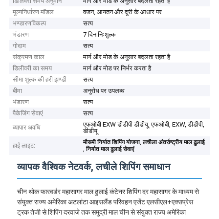
डिलिवरी समय अनुमान
मार्ग और मोड के अनुसार बदलता रहता है
मूल्यनिर्धारण मॉडल
वजन, आयतन और दूरी के आधार पर
भण्डारणविकल्प
सत्य
भंडारण
7 दिन निःशुल्क
गोदाम
सत्य
संक्रमण काल
मार्ग और मोड के अनुसार बदलता रहता है
डिलीवरी का समय
मार्ग और मोड पर निर्भर करता है
सीमा शुल्क की हरी झण्डी
सत्य
बीमा
अनुरोध पर उपलब्ध
भंडारण
सत्य
पैकेजिंग सेवाएं
सत्य
एफओबी EXW डीडीपी डीडीयू, एफओबी, EXW, डीडीपी,
व्यापार अवधि
डीडीयू
,
मौसमी निर्यात शिपिंग योजना
लचीला अंतर्राष्ट्रीय माल ढुलाई
हाई लाइट:
,
निर्यात माल ढुलाई सेवाएं
व्यापक वैश्विक नेटवर्क, लचीले शिपिंग समाधान
चीन थोक फारवर्डर महासागर माल ढुलाई कंटेनर शिपिंग दर महासागर के माध्यम से
संयुक्त राज्य अमेरिका अटलांटा आइसलैंड परिवहन एजेंट एलसीएल+एक्सप्रेस
ट्रक तेजी से शिपिंग दरवाजे तक समुद्री माल चीन से संयुक्त राज्य अमेरिका