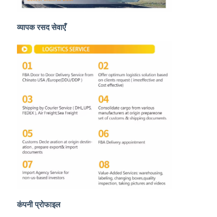
चीन से डीडीपी शिपिंग
व्यापक रसद सेवाएँ
एक्सप्रेस शिपिंग
रेल माल भाड़ा
अमेज़ॅन को भेजें
ट्रक माल ढुलाई
गोदाम सेवा
कंपनी प्रोफाइल