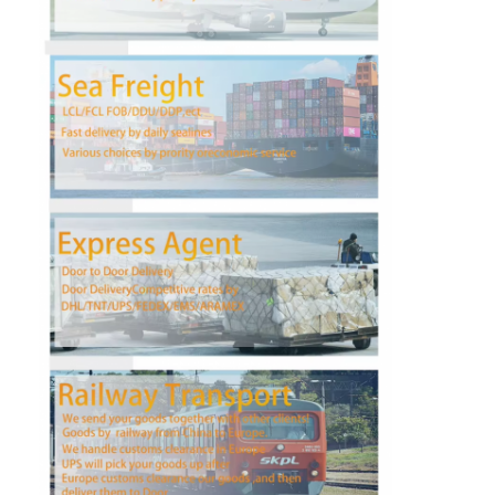
फैक्टरी यात्रा
गुणवत्ता नियंत्रण
हमसे संपर्क करें
समाचार
सभी मामलों
अब बात करें
इंटरनेशनल फ्रेट फॉरवर्ड
हवाई माल ढुलाई
समुद्री माल