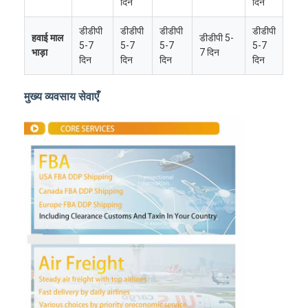
दिन
दिन
डीडीपी
डीडीपी
डीडीपी
डीडीपी
हवाई माल
डीडीपी 5-
5-7
5-7
5-7
5-7
भाड़ा
7 दिन
दिन
दिन
दिन
दिन
मुख्य व्यवसाय सेवाएँ
होम
उत्पाद
हमारे बारे में