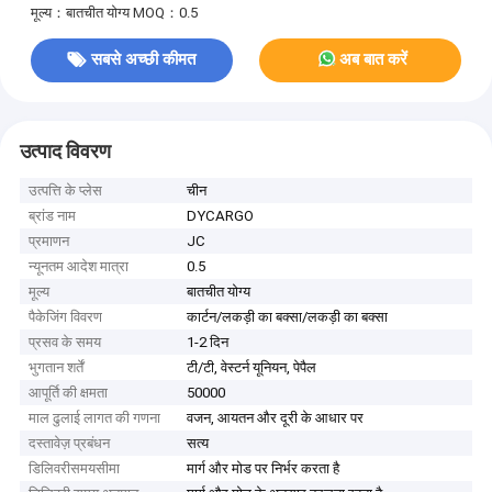
मूल्य：बातचीत योग्य
MOQ：0.5
सबसे अच्छी कीमत
अब बात करें
उत्पाद विवरण
उत्पत्ति के प्लेस
चीन
ब्रांड नाम
DYCARGO
प्रमाणन
JC
न्यूनतम आदेश मात्रा
0.5
मूल्य
बातचीत योग्य
पैकेजिंग विवरण
कार्टन/लकड़ी का बक्सा/लकड़ी का बक्सा
प्रसव के समय
1-2 दिन
भुगतान शर्तें
टी/टी, वेस्टर्न यूनियन, पेपैल
आपूर्ति की क्षमता
50000
माल ढुलाई लागत की गणना
वजन, आयतन और दूरी के आधार पर
दस्तावेज़ प्रबंधन
सत्य
डिलिवरीसमयसीमा
मार्ग और मोड पर निर्भर करता है